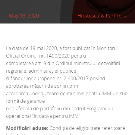
May 19, 2020
Hristescu & Partners
La data de 19 mai 2020, a fost publicat în Monitorul
Oficial Ordinul nr. 1490/2020 pentru
completarea art. 9 din Ordinul ministrului dezvoltării
regionale, administrației publice
și fondurilor europene nr. 2.400/2017 privind
aprobarea măsurii de sprijin prin
acordarea unor ajutoare de minimis pentru IMM-uri sub
formă de garanție
neplafonată de portofoliu din cadrul Programului
operațional “Inițiativa pentru IMM”.
Modificări aduse:
Condiția de eligibilitate referitoare