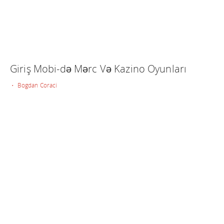
Giriş Mobi-də Mərc Və Kazino Oyunları
• Bogdan Coraci