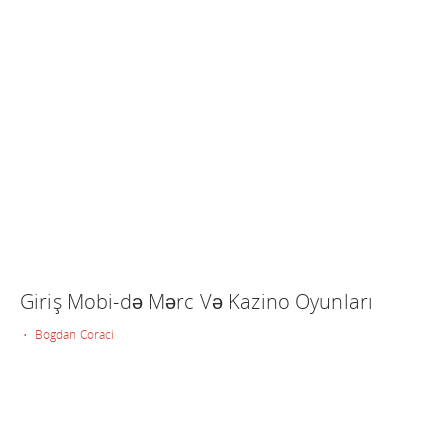
Giriş Mobi-də Mərc Və Kazino Oyunları
• Bogdan Coraci