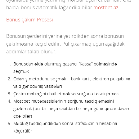
halda, bonus avtomatik ləğv edilə bilər
mostbet az
.
Bonus Çəkim Prosesi
Bonusun şərtlərini yerinə yetirdikdən sonra bonusun
çəkilməsinə keçid edilir. Pul çıxarmaq üçün aşağıdakı
addımlar tələb olunur:
Bonusdan əldə olunmuş qazancı “Kassa” bölməsində
seçmək
Ödəniş metodunu seçmək – bank kartı, elektron pulqabı və
ya digər ödəniş vasitələri
Çəkim məbləğini daxil etmək və sorğunu təsdiqləmək
Mostbet mütəxəssislərinin sorğunu təsdiqləməsini
gözləmək (bu, bir neçə saatdan bir neçə günə qədər davam
edə bilər)
Məbləğ təsdiqləndikdən sonra istifadəçinin hesabına
köçürülür