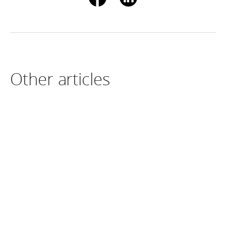
Other articles