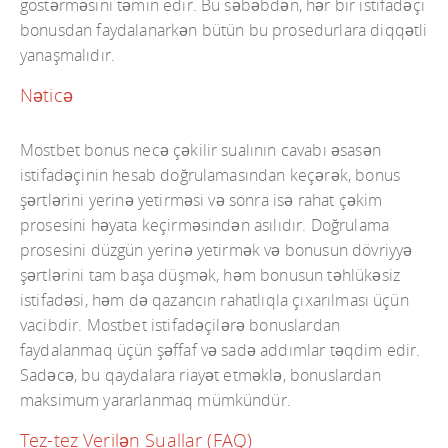
göstərməsini təmin edir. Bu səbəbdən, hər bir istifadəçi
bonusdan faydalanarkən bütün bu prosedurlara diqqətli
yanaşmalıdır.
Nəticə
Mostbet bonus necə çəkilir sualının cavabı əsasən
istifadəçinin hesab doğrulamasından keçərək, bonus
şərtlərini yerinə yetirməsi və sonra isə rahat çəkim
prosesini həyata keçirməsindən asılıdır. Doğrulama
prosesini düzgün yerinə yetirmək və bonusun dövriyyə
şərtlərini tam başa düşmək, həm bonusun təhlükəsiz
istifadəsi, həm də qazancın rahatlıqla çıxarılması üçün
vacibdir. Mostbet istifadəçilərə bonuslardan
faydalanmaq üçün şəffaf və sadə addımlar təqdim edir.
Sadəcə, bu qaydalara riayət etməklə, bonuslardan
maksimum yararlanmaq mümkündür.
Tez-tez Verilən Suallar (FAQ)