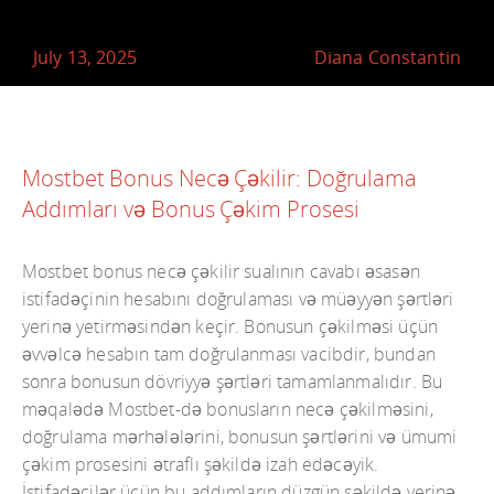
July 13, 2025
Diana Constantin
Mostbet Bonus Necə Çəkilir: Doğrulama
Addımları və Bonus Çəkim Prosesi
Mostbet bonus necə çəkilir sualının cavabı əsasən
istifadəçinin hesabını doğrulaması və müəyyən şərtləri
yerinə yetirməsindən keçir. Bonusun çəkilməsi üçün
əvvəlcə hesabın tam doğrulanması vacibdir, bundan
sonra bonusun dövriyyə şərtləri tamamlanmalıdır. Bu
məqalədə Mostbet-də bonusların necə çəkilməsini,
doğrulama mərhələlərini, bonusun şərtlərini və ümumi
çəkim prosesini ətraflı şəkildə izah edəcəyik.
İstifadəçilər üçün bu addımların düzgün şəkildə yerinə