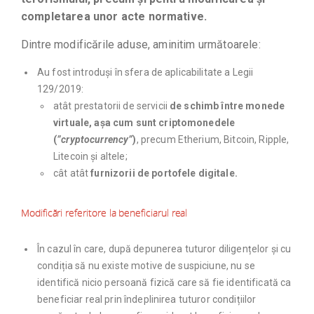
completarea unor acte normative.
Dintre modificările aduse, aminitim următoarele:
Au fost introduși în sfera de aplicabilitate a Legii
129/2019:
atât prestatorii de servicii
de schimb între monede
virtuale, așa cum sunt criptomonedele
(
”cryptocurrency”
)
, precum Etherium, Bitcoin, Ripple,
Litecoin și altele;
cât atât
furnizorii de portofele digitale.
Modificări referitore la beneficiarul real
În cazul în care, după depunerea tuturor diligențelor și cu
condiția să nu existe motive de suspiciune, nu se
identifică nicio persoană fizică care să fie identificată ca
beneficiar real prin îndeplinirea tuturor condițiilor