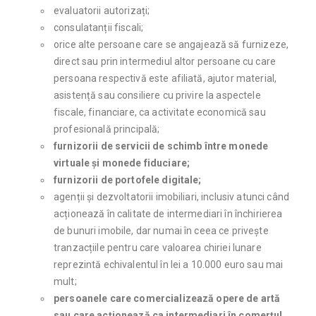
evaluatorii autorizați;
consulatanții fiscali;
orice alte persoane care se angajează să furnizeze,
direct sau prin intermediul altor persoane cu care
persoana respectivă este afiliată, ajutor material,
asistență sau consiliere cu privire la aspectele
fiscale, financiare, ca activitate economică sau
profesională principală;
furnizorii de servicii de schimb între monede
virtuale și monede fiduciare;
furnizorii de portofele digitale;
agenții și dezvoltatorii imobiliari, inclusiv atunci când
acționează în calitate de intermediari în închirierea
de bunuri imobile, dar numai în ceea ce privește
tranzacțiile pentru care valoarea chiriei lunare
reprezintă echivalentul în lei a 10.000 euro sau mai
mult;
persoanele care comercializează opere de artă
sau care acționează ca intermediari în comerțul