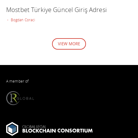
Mostbet Türkiye Güncel Giriş Adresi
• Bogdan Coraci
VIEW MORE
A member of