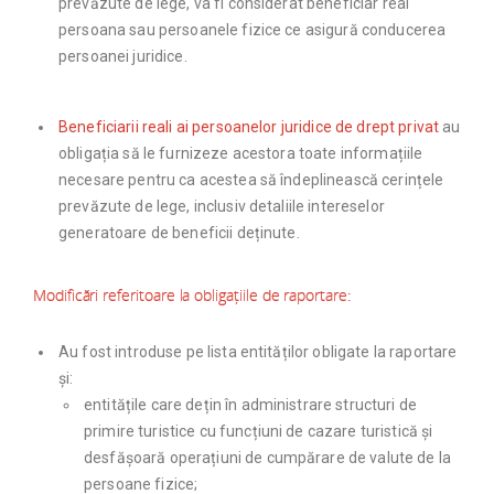
prevăzute de lege, va fi considerat beneficiar real
persoana sau persoanele fizice ce asigură conducerea
persoanei juridice.
Beneficiarii reali ai persoanelor juridice de drept privat
au
obligația să le furnizeze acestora toate informațiile
necesare pentru ca acestea să îndeplinească cerințele
prevăzute de lege, inclusiv detaliile intereselor
generatoare de beneficii deținute.
Modificări referitoare la obligațiile de raportare:
Au fost introduse pe lista entităților obligate la raportare
și:
entitățile care dețin în administrare structuri de
primire turistice cu funcțiuni de cazare turistică și
desfășoară operațiuni de cumpărare de valute de la
persoane fizice;