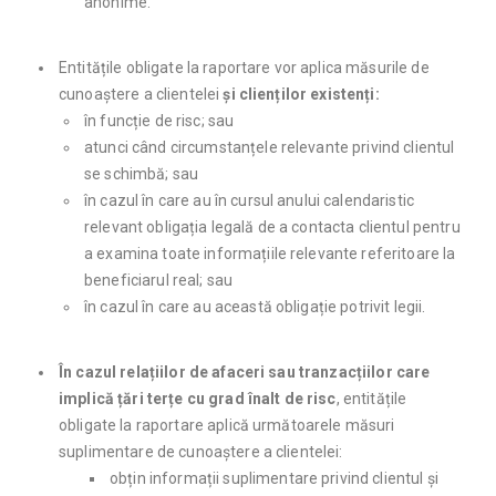
anonime.
Entitățile obligate la raportare vor aplica măsurile de
cunoaștere a clientelei
și clienților existenți:
în funcție de risc; sau
atunci când circumstanțele relevante privind clientul
se schimbă; sau
în cazul în care au în cursul anului calendaristic
relevant obligația legală de a contacta clientul pentru
a examina toate informațiile relevante referitoare la
beneficiarul real; sau
în cazul în care au această obligație potrivit legii.
În cazul relațiilor de afaceri sau tranzacțiilor care
implică țări terțe cu grad înalt de risc
, entitățile
obligate la raportare aplică următoarele măsuri
suplimentare de cunoaștere a clientelei:
obțin informații suplimentare privind clientul și