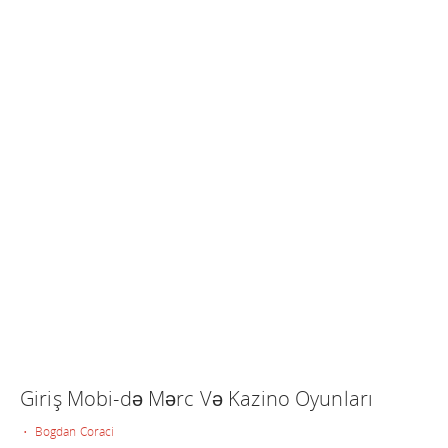
Giriş Mobi-də Mərc Və Kazino Oyunları
• Bogdan Coraci