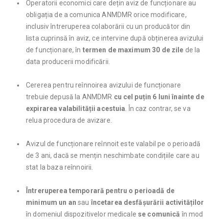
Operatorii economici care dețin aviz de funcționare au
obligația de a comunica ANMDMR orice modificare,
inclusiv întreruperea colaborării cu un producător din
lista cuprinsă în aviz, ce intervine după obținerea avizului
de funcționare, în
termen de maximum 30 de zile
de la
data producerii modificării.
Cererea pentru reînnoirea avizului de funcționare
trebuie depusă la ANMDMR
cu cel puțin 6 luni înainte de
expirarea valabilității acestuia
. În caz contrar, se va
relua procedura de avizare.
Avizul de funcționare reînnoit este valabil pe o perioadă
de 3 ani, dacă se mențin neschimbate condițiile care au
stat la baza reînnoirii.
Întreruperea temporară pentru o perioadă de
minimum un an
sau
încetarea desfășurării activităților
în domeniul dispozitivelor medicale
se
comunică
în mod