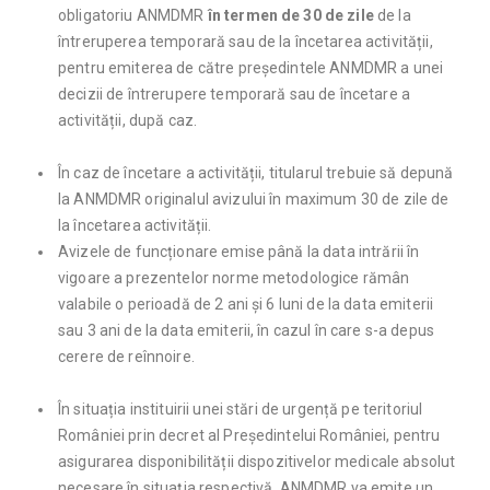
obligatoriu ANMDMR
în termen de 30 de zile
de la
întreruperea temporară sau de la încetarea activității,
pentru emiterea de către președintele ANMDMR a unei
decizii de întrerupere temporară sau de încetare a
activității, după caz.
În caz de încetare a activității, titularul trebuie să depună
la ANMDMR originalul avizului în maximum 30 de zile de
la încetarea activității.
Avizele de funcționare emise până la data intrării în
vigoare a prezentelor norme metodologice rămân
valabile o perioadă de 2 ani și 6 luni de la data emiterii
sau 3 ani de la data emiterii, în cazul în care s-a depus
cerere de reînnoire.
În situația instituirii unei stări de urgență pe teritoriul
României prin decret al Președintelui României, pentru
asigurarea disponibilității dispozitivelor medicale absolut
necesare în situația respectivă, ANMDMR va emite un