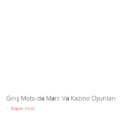
Giriş Mobi-də Mərc Və Kazino Oyunları
• Bogdan Coraci