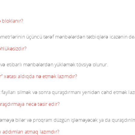
 bloklanır?
metrlərinin üçüncü tərəf mənbələrdən tətbiqlərə icazənin dea
əhlükəsizdir?
 və etibarlı mənbələrdən yükləmək tövsiyə olunur.
” xətası aldıqda nə etmək lazımdır?
z faylları silmək və sonra quraşdırmanı yenidən cəhd etmək laz
raşdırmaya necə təsir edir?
ödəməyə bilər və proqram düzgün işləməyəcək ya da quraşdırıl
ı addımları atmaq lazımdır?