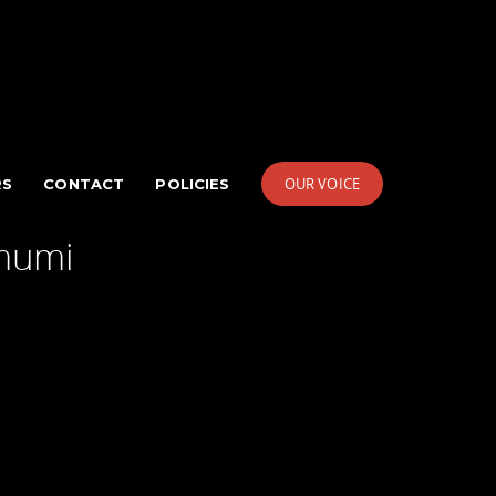
OUR VOICE
RS
CONTACT
POLICIES
mumi