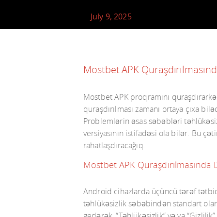
July 9, 2025
Mostbet APK Quraşdırılmasında
Mostbet APK proqramını quraşdırarkən 
quraşdırılması zamanı ortaya çıxa bilə
Problemlərin əsas səbəbləri təhlükəsiz
versiyasının istifadəsi ola bilər. Bu
rahatlaşdıracağıq.
Mostbet APK Quraşdırılmasında Də
Android cihazlarda üçüncü tərəf tətb
təhlükəsizlik səbəbindən standart olar
gedərək, “Təhlükəsizlik” və ya “Gizlil