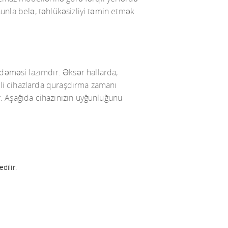
unla belə, təhlükəsizliyi təmin etmək
dəməsi lazımdır. Əksər hallarda,
ərli cihazlarda quraşdırma zamanı
r. Aşağıda cihazınızın uyğunluğunu
dilir.