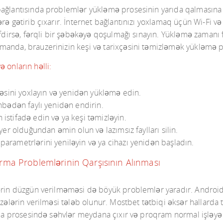
bağlantısında problemlər yükləmə prosesinin yarıda qalmasına
ə gətirib çıxarır. İnternet bağlantınızı yoxlamaq üçün Wi-Fi və 
əifdirsə, fərqli bir şəbəkəyə qoşulmağı sınayın. Yükləmə zaman
anda, brauzerinizin keşi və tarixçəsini təmizləmək yükləmə pro
 onların həlli:
qəsini yoxlayın və yenidən yükləmə edin.
nbədən faylı yenidən endirin.
stifadə edin və ya keşi təmizləyin.
yer olduğundan əmin olun və lazımsız faylları silin.
arametrlərini yeniləyin və ya cihazı yenidən başladın.
rma Problemlərinin Qarşısının Alınması
lərin düzgün verilməməsi də böyük problemlər yaradır. Androi
azələrin verilməsi tələb olunur. Mostbet tətbiqi əksər hallarda
ırma prosesində səhvlər meydana çıxır və proqram normal işlə