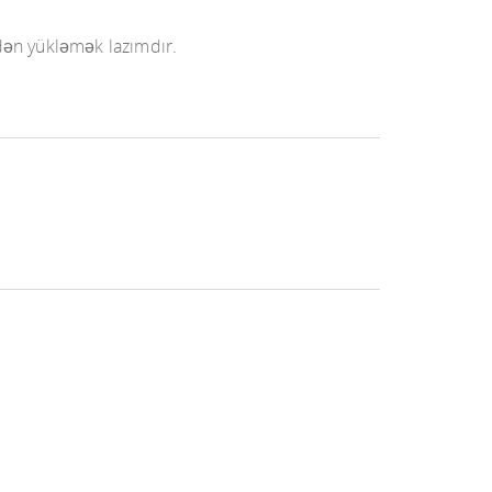
dən yükləmək lazımdır.