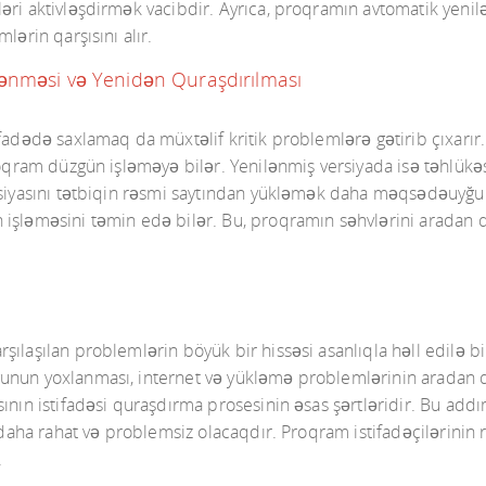
əri aktivləşdirmək vacibdir. Ayrıca, proqramın avtomatik yeni
lərin qarşısını alır.
lənməsi və Yenidən Quraşdırılması
fadədə saxlamaq da müxtəlif kritik problemlərə gətirib çıxarır.
oqram düzgün işləməyə bilər. Yenilənmiş versiyada isə təhlükəsiz
rsiyasını tətbiqin rəsmi saytından yükləmək daha məqsədəuyğund
işləməsini təmin edə bilər. Bu, proqramın səhvlərini aradan q
ılaşılan problemlərin böyük bir hissəsi asanlıqla həll edilə bi
nun yoxlanması, internet və yükləmə problemlərinin aradan qa
ının istifadəsi quraşdırma prosesinin əsas şərtləridir. Bu add
 daha rahat və problemsiz olacaqdır. Proqram istifadəçilərinin r
.