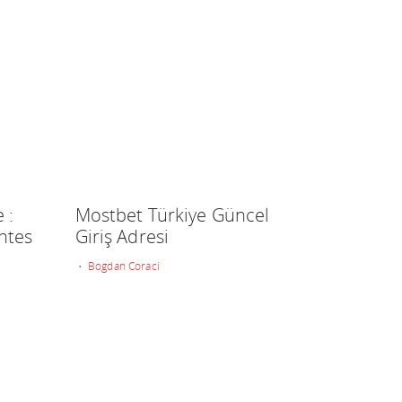
 :
Mostbet Türkiye Güncel
ntes
Giriş Adresi
• Bogdan Coraci