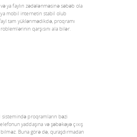
 və ya faylın zədələnməsinə səbəb ola
ya mobil internetin stabil olub
ı fayl tam yüklənmədikdə, proqramı
blemlərinin qarşısını ala bilər.
d sistemində proqramların bəzi
 telefonun yaddaşına və şəbəkəyə çıxış
yə bilməz. Buna görə də, quraşdırmadan