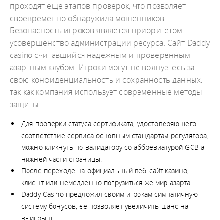
проходят еще этапов проверок, что позволяет
своевременно обнаружила мошенников.
Безопасность игроков является приоритетом
усовершенство администрации ресурса. Сайт Daddy
casino считавшийся надежным и проверенным
азартным клубом. Игроки могут не волнуетесь за
свою конфиденциальность и сохранность данных,
так как компания использует современные методы
защиты.
Для проверки статуса сертификата, удостоверяющего
соответствие сервиса основным стандартам регулятора,
можно кликнуть по валидатору со аббревиатурой GCB а
нижней части страницы.
После переходе на официальный веб-сайт казино,
клиент или немедленно погрузиться же мир азарта.
Daddy Casino предложил своим игрокам симпатичную
систему бонусов, ее позволяет увеличить шанс на
выигрыш.