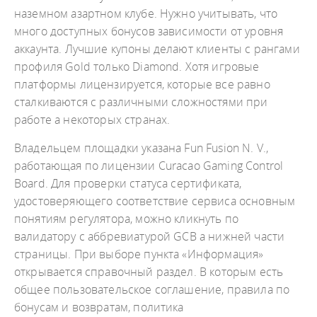
наземном азартном клубе. Нужно учитывать, что
много доступных бонусов зависимости от уровня
аккаунта. Лучшие купоны делают клиенты с рангами
профиля Gold только Diamond. Хотя игровые
платформы лицензируется, которые все равно
сталкиваются с различными сложностями при
работе а некоторых странах.
Владельцем площадки указана Fun Fusion N. V.,
работающая по лицензии Curacao Gaming Control
Board. Для проверки статуса сертификата,
удостоверяющего соответствие сервиса основным
понятиям регулятора, можно кликнуть по
валидатору с аббревиатурой GCB а нижней части
страницы. При выборе пункта «Информация»
открывается справочный раздел. В которым есть
общее пользовательское соглашение, правила по
бонусам и возвратам, политика