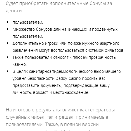
будет приобретать дополнительные бонусы за
деньги.
пользователей.
Множество бонусов дли начинающих и продвинутых
пользователей.
Дополнительно игроки или поиске нужного азартного
развлечения могут воспользоваться системой фильтров.
Также пользователи относят к плюсам прозрачность
казино.
В целях санитарноэпидемиологического высочайшего
уровня безопасности Daddy Casino просить вас
предоставить документы, подтверждающие вашу
личность, возраст и местонахождение.
На итоговые результаты влияют как генераторы
случайных чисел, так и решал, принимаемые
пользователями. Также, в полной версии