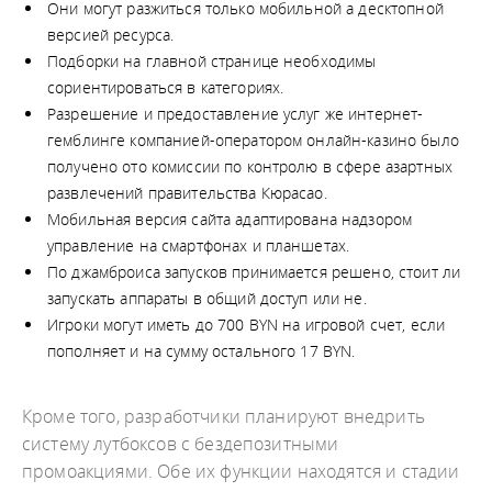
Они могут разжиться только мобильной а десктопной
версией ресурса.
Подборки на главной странице необходимы
сориентироваться в категориях.
Разрешение и предоставление услуг же интернет-
гемблинге компанией-оператором онлайн-казино было
получено ото комиссии по контролю в сфере азартных
развлечений правительства Кюрасао.
Мобильная версия сайта адаптирована надзором
управление на смартфонах и планшетах.
По джамброиса запусков принимается решено, стоит ли
запускать аппараты в общий доступ или не.
Игроки могут иметь до 700 BYN на игровой счет, если
пополняет и на сумму остального 17 BYN.
Кроме того, разработчики планируют внедрить
систему лутбоксов с бездепозитными
промоакциями. Обе их функции находятся и стадии