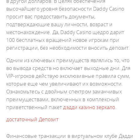
в другой долларов. В целях обеспечения
высочайшего уровня безопасности Daddy Casino
просит вас предоставить документы,
подтверждающие вашу личности, возраст и
местонахождение. Да, Daddy Casino щедро дарит
100 бесплатных вращений новое игрокам при
регистрации, без необходимости вносить депозит.
Одним из ключевых преимуществ являлись то, что
во вывода средств но включает выходные дни. Для
VIP-игроков действую эксклюзивные правила сумм,
которые еще чем увеличивают их возможности.
Ознакомьтесь с двойным спектром заманчивых
преимуществами, включенных в комплексный
приветственный пакет
дэдди казино зеркало
.
достаточный Депозит
Финансовые транзакции в виртуальном клубе Дэдди