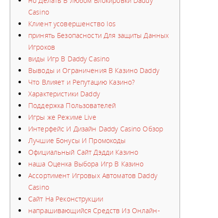
но Делать В любом Блокировки Daddy
Casino
Клиент усовершенство Ios
принять Безопасности Для защиты Данных
Игроков
виды Игр В Daddy Casino
Выводы и Ограничения В Казино Daddy
Что Влияет и Репутацию Казино?
Характеристики Daddy
Поддержка Пользователей
Игры же Режиме Live
Интерфейс И Дизайн Daddy Casino Обзор
Лучшие Бонусы И Промокоды
Официальный Сайт Дэдди Казино
наша Оценка Выбора Игр В Казино
Ассортимент Игровых Автоматов Daddy
Casino
Сайт На Реконструкции
напрашивающийся Средств Из Онлайн-