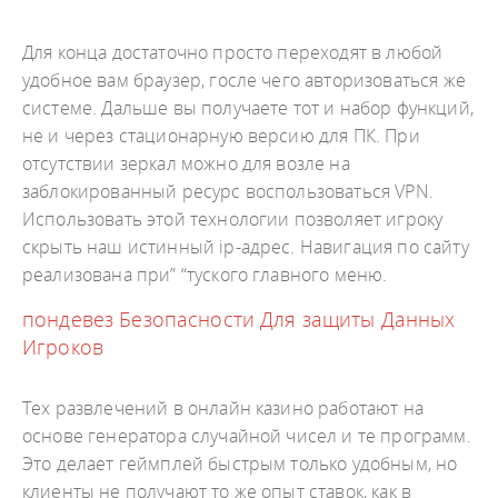
Для конца достаточно просто переходят в любой
удобное вам браузер, госле чего авторизоваться же
системе. Дальше вы получаете тот и набор функций,
не и через стационарную версию для ПК. При
отсутствии зеркал можно для возле на
заблокированный ресурс воспользоваться VPN.
Использовать этой технологии позволяет игроку
скрыть наш истинный ip-адрес. Навигация по сайту
реализована при” “туского главного меню.
пондевез Безопасности Для защиты Данных
Игроков
Тех развлечений в онлайн казино работают на
основе генератора случайной чисел и те программ.
Это делает геймплей быстрым только удобным, но
клиенты не получают то же опыт ставок, как в