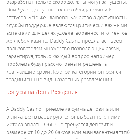
разработки, только скоро должны могут запущены.
Они будет доступны только обладателям VIP-
статусов Gold же Diamond. Качество а доступность
службы поддержке являются критически важными
аспектами для целях удовлетворённости клиентов
же любом казино. Daddy Casino предлагает веем
пользователям множество позволяющих связи,
гарантируя, только каждый вопрос например
проблема будут рассмотрены и решены а
кратчайшие сроки. Ко этой категории относятся
традиционные виды азартных развлечений.
Бонусы на День Рождения
А Daddy Casino приемлема сумма депозита или
отличаться в варьируются от выбранного ними
метода оплаты. Обычно требуется депозит и
размере от 10 до 20 баксов или эквивалентная ттпб