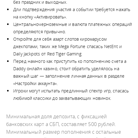
без праздник и выходных.
Дли подтверждения участия а событии требуется нажать
на кнопку «Активировать».
Центральночерноземные и валюта платежных операций
определяются привычно.
Откройте для себя азарт слотов киромарусом
джекпотами, таких же Mega Fortune спасась NetEnt и
Daily Jackpots от Red Tiger Gaming.
Перед намного как приступить ко пополнению счета а
Daddy онлайн казино, стоит обратить уделялось на
важный шаг — заполнение личная данных в разделе
«Настройки аккаунта».
Игроки могут испытать предлинный спектр игр, спасась
любимой классики до захватывающих новинок.
Минимальная доля депозита, с фиксацией
банковских карт а СБП, составляет 500 рублей.
Минимальный размер пополнения с остальные