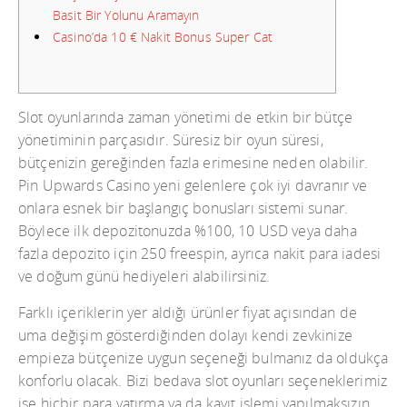
Basit Bir Yolunu Aramayın
Casino’da 10 € Nakit Bonus Super Cat
Slot oyunlarında zaman yönetimi de etkin bir bütçe
yönetiminin parçasıdır. Süresiz bir oyun süresi,
bütçenizin gereğinden fazla erimesine neden olabilir.
Pin Upwards Casino yeni gelenlere çok iyi davranır ve
onlara esnek bir başlangıç bonusları sistemi sunar.
Böylece ilk depozitonuzda %100, 10 USD veya daha
fazla depozito için 250 freespin, ayrıca nakit para iadesi
ve doğum günü hediyeleri alabilirsiniz.
Farklı içeriklerin yer aldığı ürünler fiyat açısından de
uma değişim gösterdiğinden dolayı kendi zevkinize
empieza bütçenize uygun seçeneği bulmanız da oldukça
konforlu olacak. Bizi bedava slot oyunları seçeneklerimiz
ise hiçbir para yatırma ya da kayıt işlemi yapılmaksızın