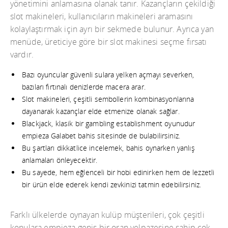
yönetimini anlamasına olanak tanır. Kazançların çekildiği
slot makineleri, kullanıcıların makineleri aramasını
kolaylaştırmak için ayrı bir sekmede bulunur. Ayrıca yan
menüde, üreticiye göre bir slot makinesi seçme fırsatı
vardır.
Bazı oyuncular güvenli sulara yelken açmayı severken,
bazıları fırtınalı denizlerde macera arar.
Slot makineleri, çeşitli sembollerin kombinasyonlarına
dayanarak kazançlar elde etmenize olanak sağlar.
Blackjack, klasik bir gambling establishment oyunudur
empieza Galabet bahis sitesinde de bulabilirsiniz.
Bu şartları dikkatlice incelemek, bahis oynarken yanlış
anlamaları önleyecektir.
Bu sayede, hem eğlenceli bir hobi edinirken hem de lezzetli
bir ürün elde ederek kendi zevkinizi tatmin edebilirsiniz.
Farklı ülkelerde oynayan kulüp müşterileri, çok çeşitli
konulara empieza geniş bir oran yelpazesine sahip çok