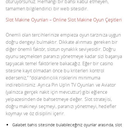
oturuyorsunuz. Herhangi bir bahsi kabul etmeyen,
tamamen bilgilendirici bir web sitesidir.
Slot Makine Oyunları – Online Slot Makine Oyun Çeşitleri
Önemli olan tercihlerinize empieza oyun tarzınıza uygun
doğru dengeyi bulmaktır. Dikkate alınması gereken bir
diğer önemli faktör, slotun oynaklık seviyesidir. Doğru
oyunu seçmekten paranızı yönetmeye kadar sizi başarıya
taşıyacak temel faktörlere bakacağız. Eğer bir casino
sitesine kayıt olmadan önce bu kriterleri kontrol
ederseniz,” “dolandırıcılık risklerini minimuma
indirebilirsiniz. Ayrıca Pin Up’ın TV Oyunları ve Aviator
(yalnızca gerçek nakit için mevcuttur) gibi eğlence
yelpazesinden de bahsetmeye değer. Slot stratejisi,
doğru makineyi seçmeyi, paranızı yönetmeyi, hedefler
koymayı ve öz disiplini içerir.
Galabet bahis sitesinde bulabileceğiniz oyunlar arasında, slot