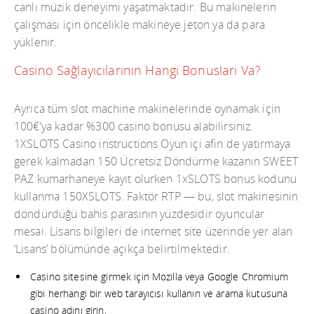
canlı müzik deneyimi yaşatmaktadır. Bu makinelerin
çalışması için öncelikle makineye jeton ya da para
yüklenir.
Casino Sağlayıcılarının Hangi Bonusları Va?
Ayrıca tüm slot machine makinelerinde oynamak için
100€’ya kadar %300 casino bonusu alabilirsiniz.
1XSLOTS Casino instructions Oyun içi afin de yatırmaya
gerek kalmadan 150 Ücretsiz Döndürme kazanın SWEET
PAZ kumarhaneye kayıt olurken 1xSLOTS bonus kodunu
kullanma 150XSLOTS. Faktör RTP — bu, slot makinesinin
döndürdüğü bahis parasının yüzdesidir oyuncular
mesai. Lisans bilgileri de internet site üzerinde yer alan
‘Lisans’ bölümünde açıkça belirtilmektedir.
Casino sitesine girmek için Mozilla veya Google Chromium
gibi herhangi bir web tarayıcısı kullanın ve arama kutusuna
casino adını girin.