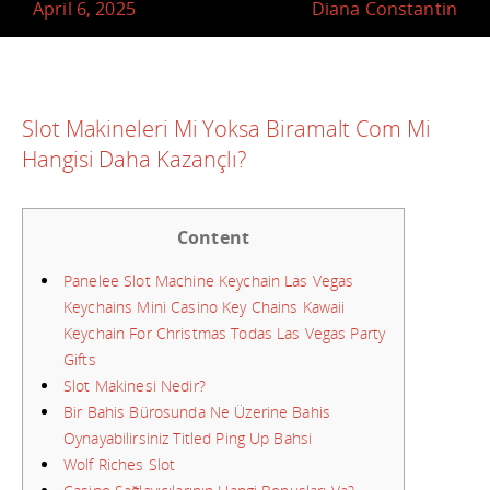
April 6, 2025
Diana Constantin
Slot Makineleri Mi Yoksa Biramalt Com Mi
Hangisi Daha Kazançlı?
Content
Panelee Slot Machine Keychain Las Vegas
Keychains Mini Casino Key Chains Kawaii
Keychain For Christmas Todas Las Vegas Party
Gifts
Slot Makinesi Nedir?
Bir Bahis Bürosunda Ne Üzerine Bahis
Oynayabilirsiniz Titled Ping Up Bahsi
Wolf Riches Slot