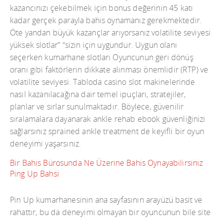
kazancınızı çekebilmek için bonus değerinin 45 katı
kadar gerçek parayla bahis oynamanız gerekmektedir.
Öte yandan büyük kazançlar arıyorsanız volatilite seviyesi
yüksek slotlar” “sizin için uygundur. Uygun olanı
seçerken kumarhane slotları Oyuncunun geri dönüş
oranı gibi faktörlerin dikkate alınması önemlidir (RTP) ve
volatilite seviyesi. Tabloda casino slot makinelerinde
nasıl kazanılacağına dair temel ipuçları, stratejiler,
planlar ve sırlar sunulmaktadır. Böylece, güvenilir
sıralamalara dayanarak ankle rehab ebook güvenliğinizi
sağlarsınız sprained ankle treatment de keyifli bir oyun
deneyimi yaşarsınız.
Bir Bahis Bürosunda Ne Üzerine Bahis Oynayabilirsiniz
Ping Up Bahsi
Pin Up kumarhanesinin ana sayfasının arayüzü basit ve
rahattır, bu da deneyimi olmayan bir oyuncunun bile site