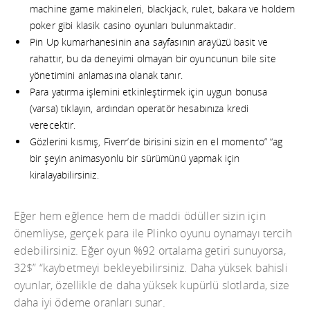
machine game makineleri, blackjack, rulet, bakara ve holdem
poker gibi klasik casino oyunları bulunmaktadır.
Pin Up kumarhanesinin ana sayfasının arayüzü basit ve
rahattır, bu da deneyimi olmayan bir oyuncunun bile site
yönetimini anlamasına olanak tanır.
Para yatırma işlemini etkinleştirmek için uygun bonusa
(varsa) tıklayın, ardından operatör hesabınıza kredi
verecektir.
Gözlerini kısmış, Fiverr’de birisini sizin en el momento” “ag
bir şeyin animasyonlu bir sürümünü yapmak için
kiralayabilirsiniz.
Eğer hem eğlence hem de maddi ödüller sizin için
önemliyse, gerçek para ile Plinko oyunu oynamayı tercih
edebilirsiniz. Eğer oyun %92 ortalama getiri sunuyorsa,
32$” “kaybetmeyi bekleyebilirsiniz. Daha yüksek bahisli
oyunlar, özellikle de daha yüksek kupürlü slotlarda, size
daha iyi ödeme oranları sunar.