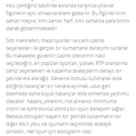
kolu çektiğiniz takdirde ekranda karşınıza çıkacak
figürlerin aynı olmasına önem gösterin. Bu figürler kimi
zaman meyve, kimi zaman harf, kimi zamansa para birimi
olarak gösterilmektedir.
Slot makineleri, masa oyunları ve canlı casino
seçenekleri ile gerçek bir kumarhane deneyimi sunarlar.
Bu makalede, güvenilir casino sitelerinin nasıl
seçileceğini, en popüler oyunları, yüksek RTP oranlarına
sahip seçenekleri ve kazanma stratejilerini detaylı bir
şekilde ele alacağız. Deneme bonusu kullanarak elde
ettiğiniz kazançları bir kenara ayırmak, uzun geri
ödemede daha büyük kazançlar elde etmenize yardımcı
olacaktır. Kazanç yönetimi, risk almanızı minimuma
indirir ve kontrolünüz altında bir oyun deneyimi sağlar.
Bedava dönüşleri başarılı bir şekilde kullanmanın bir
diğer etkili yolu ise oyunların seçiminde stratejik
olmaktır. Her oyun için dönüşlerin nasıl