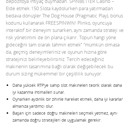
depozitoya ihtiyaç duymadan. SPINBETTER Casino –
Elde etmek 150 Slota kaydolurken para yatırmadan
bedava dönüşler The Dog House (Pragmatic Play), bonus
kodunu kullanarak FREESPINWIN! Plinko, oyuncuya
interaktif bir deneyim sunarken, aynı zamanda strateji ve
risk yönetimini de ön plana çıkarır. Topun hangi yöne
gideceğini tam olarak tahmin etmek” “mümkün olmasa
da, geçmiş deneyimleriniz ve oyunun hızına göre
stratejinizi belirleyebilirsiniz. Tercih edeceğiniz
makinenin tasarımına bağlı olarak değişebilecek bu
durum sizing mükemmel bir çeşitlilik sunuyor.
Daha yüksek RTP’ye sahip slot makineleri teorik olarak daha
iyi kazanma ihtimalleri sunar.
Oynarken aydınlık bir zihinle hareket etmek, daha iyi kararlar
almanıza yardımcı olur.
Başarı için sadece doğru makineleri seçmek yetmez, aynı
zamanda doğru stratejileri de uygulamak gerekir.