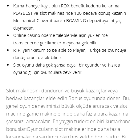
Kumarhaneye kayıt olun ROX benefit kodunu kullanma
PLAYBEST ve slot makinesinde 100 bedava dönüş kazanın
Mechanical Clover itibaren BGAMING depozitoya ihtiyaç
duymadan.
Online casino ödeme talepleriyle aşırı yüklenirse
transferlerde gecikmeler meydana gelebilir.
RTP, yani ‘Return to be able to Player’, Türkçe’de oyuncuya
dönüş oranı olarak bilinir.
Slot oyunu daha çok şansa dayalı bir oyundur ve hızlıca
oynandığı için oyunculara zevk verir.
Slot makinesini döndürün ve büyük kazançlar veya
bedava kazançlar elde edin Bonus oyununda döner. Bu,
genel oyun deneyiminizi büyük ölçüde artıracak ve slot
machine game makinelerinde daha fazla para kazanma
şansınızı artıracaktır. En yaygın türlerden biri kumarhane
bonuslarıOyuncuların slot makinelerinde daha fazla
kazanmalarına yardımcı olan hoş geldin bonusudur. Bu