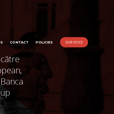
OUR VOICE
RS
CONTACT
POLICIES
către
opean,
, Banca
oup