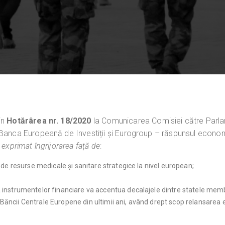
in
Hotărârea nr. 18/2020
la Comunicarea Comisiei către Parla
, Banca Europeană de Investiții și Eurogroup – răspunsul econ
a exprimat îngrijorarea față de
:
de resurse medicale și sanitare strategice la nivel european;
a instrumentelor financiare va accentua decalajele dintre statele memb
Băncii Centrale Europene din ultimii ani, având drept scop relansarea