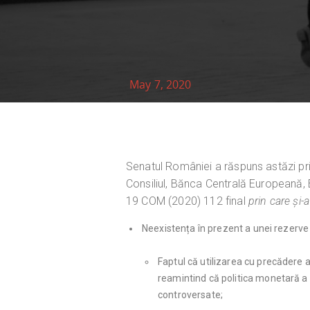
May 7, 2020
Senatul României a răspuns astăzi pr
Consiliul, Bănca Centrală Europeană
19 COM (2020) 112 final
prin care și-
Neexistența în prezent a unei rezerve 
Faptul că utilizarea cu precădere 
reamintind că politica monetară a 
controversate;