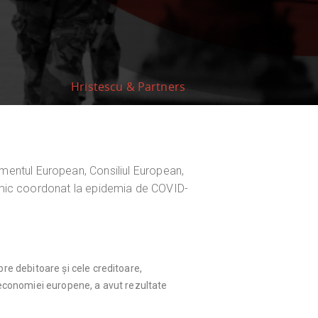
Hristescu & Partners
mentul European, Consiliul European,
omic coordonat la epidemia de COVID-
re debitoare și cele creditoare,
 economiei europene, a avut rezultate