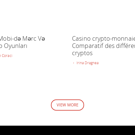
 Mobi-də Mərc Və
Casino crypto-monnaie
o Oyunları
Comparatif des différe
cryptos
 Coraci
• Irina Dragnea
VIEW MORE