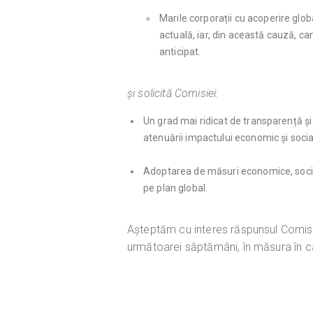
Marile corporații cu acoperire glob
actuală, iar, din această cauză, can
anticipat.
și solicită Comisiei:
Un grad mai ridicat de transparență și
atenuării impactului economic și socia
Adoptarea de măsuri economice, sociale 
pe plan global.
Așteptăm cu interes răspunsul Comisiei
următoarei săptămâni, în măsura în c