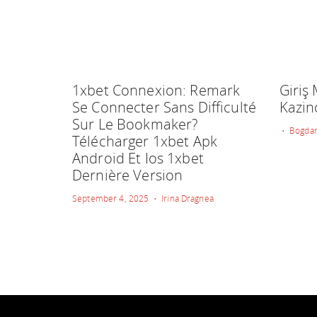
1xbet Connexion: Remark
Giriş
Se Connecter Sans Difficulté
Kazin
Sur Le Bookmaker?
• Bogdan
Télécharger 1xbet Apk
Android Et Ios 1xbet
Dernière Version
September 4, 2025 • Irina Dragnea