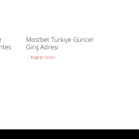
 :
Mostbet Türkiye Güncel
ntes
Giriş Adresi
• Bogdan Coraci