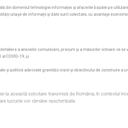
ală din domeniul tehnologiei informației și afacerile bazate pe utiliza
tități uriașe de informații și date sunt colectate, cu avantaje economice
 detaliere a anexelor comunicării, precum și a măsurilor viitoare ce se 
l al COVID-19; și
și politice adecvate gravității crizei și obiectivului de construire a une
 la această solicitare transmisă de România, în contextul încetă
are lucrurile vor rămâne neschimbate.