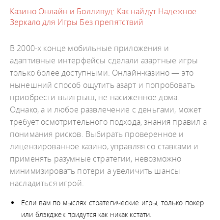
Казино Онлайн и Болливуд: Как найдут Надежное
Зеркало для Игры Без препятствий
В 2000-х конце мобильные приложения и
адаптивные интерфейсы сделали азартные игры
только более доступными. Онлайн-казино — это
нынешний способ ощутить азарт и попробовать
приобрести выигрыш, не насиженное дома.
Однако, а и любое развлечение с деньгами, может
требует осмотрительного подхода, знания правил а
понимания рисков. Выбирать проверенное и
лицензированное казино, управляя со ставками и
применять разумные стратегии, невозможно
минимизировать потери а увеличить шансы
насладиться игрой.
Если вам по мыслях стратегические игры, только покер
или блэкджек придутся как никак кстати.