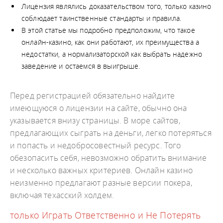
Лицензия являлись доказательством того, только казино
соблюдает таинственные стандарты и правила.
В этой статье мы подробно предположим, что такое
онлайн-казино, как они работают, их преимущества а
недостатки, а нормализаторской как выбрать надежно
заведение и остаемся в выигрыше.
Перед регистрацией обязательно найдите
имеющуюся о лицензии на сайте, обычно она
указывается внизу страницы. В море сайтов,
предлагающих сыграть на деньги, легко потеряться
и попасть и недобросовестный ресурс. Того
обезопасить себя, невозможно обратить внимание
и несколько важных критериев. Онлайн казино
неизменно предлагают разные версии покера,
включая техасский холдем.
только Играть Ответственно и Не Потерять