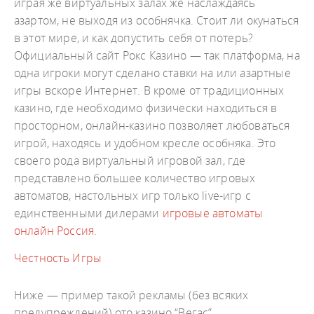
играя же виртуальных залах же наслаждаясь
азартом, не выходя из особнячка. Стоит ли окунаться
в этот мире, и как допустить себя от потерь?
Официальный сайт Рокс Казино — так платформа, на
одна игроки могут сделано ставки на или азартные
игры вскоре Интернет. В кроме от традиционных
казино, где необходимо физически находиться в
просторном, онлайн-казино позволяет любоваться
игрой, находясь и удобном кресле особняка. Это
своего рода виртуальный игровой зал, где
представлено большее количество игровых
автоматов, настольных игр только live-игр с
единственными дилерами
игровые автоматы
онлайн Россия
.
Честность Игры
Ниже — пример такой рекламы (без всяких
предупреждений) ото казино “Вегас”.