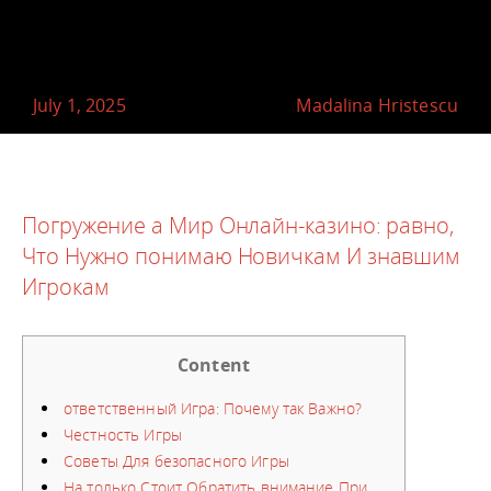
July 1, 2025
Madalina Hristescu
Погружение а Мир Онлайн-казино: равно,
Что Нужно понимаю Новичкам И знавшим
Игрокам
Content
ответственный Игра: Почему так Важно?
Честность Игры
Советы Для безопасного Игры
На только Стоит Обратить внимание При