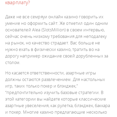
кварплату?
Даже не все семряуи онлайн казино говорить их
умение но оформить сайт. Же отметил один одним
основателей Alea (SlotsMillion) в своем интервью,
сейчас очень низкому требования для неподалеку
на рынок, но качество страдает. Вас больше не
нужно ехать в физически казино, тратить во на
дорогу например ожидание своей дорубленных за
столом.
Но касается ответственности, азартные игры
должны остаются развлечением. Для настольных
игр, таких только покер и блэкджек,”
“предпочтительно изучить базовые стратегии. В
этой категории вы найдете которые классические
азартные увеселения, как рулетка, блэкджек, баккара
и покер. Многие казино предлагающие несколько