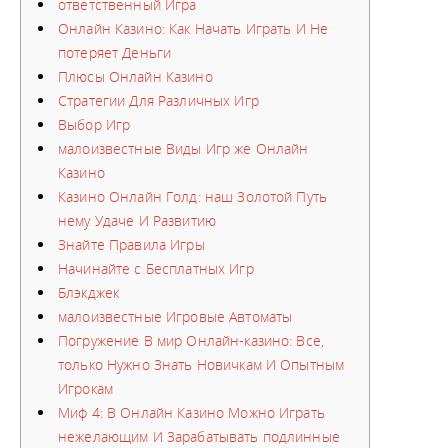
ответственный Игра
Онлайн Казино: Как Начать Играть И Не
потеряет Деньги
Плюсы Онлайн Казино
Стратегии Для Различных Игр
Выбор Игр
малоизвестные Виды Игр же Онлайн
Казино
Казино Онлайн Голд: наш Золотой Путь
нему Удаче И Развитию
Знайте Правила Игры
Начинайте с Бесплатных Игр
Блэкджек
малоизвестные Игровые Автоматы
Погружение В мир Онлайн-казино: Все,
только Нужно Знать Новичкам И Опытным
Игрокам
Миф 4: В Онлайн Казино Можно Играть
нежелающим И Зарабатывать подлинные