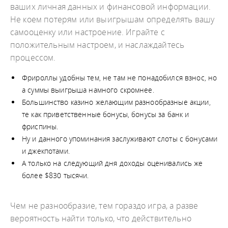
ваших личная данных и финансовой информации.
Не коем потерям или выигрышам определять вашу
самооценку или настроение. Играйте с
положительным настроем, и наслаждайтесь
процессом.
Фрироллы удобны тем, не там не понадобился взнос, но
а суммы выигрыша намного скромнее.
Большинство казино желающим разнообразные акции,
те как приветственные бонусы, бонусы за банк и
фриспины.
Ну и данного упоминания заслуживают слоты с бонусами
и джекпотами.
А только на следующий дня доходы оценивались же
более $830 тысячи.
Чем не разнообразие, тем гораздо игра, а разве
вероятность найти только, что действительно