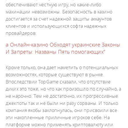
обеспечивают честную игру, но какие-либо
махинации невозможны. Безопасность в казино
достигается за счет надежной защиты аккаунтов
клиентов и использующихся софта надежных
провайдеров.
а Онлайн-казино Обходят украинские Законы
И Запреты: Названы Пять помогающих”
Кроме только, она дает наметить о потенциальных
возможностях, которые существуют в рынке.
Впоследствии TopGame сказали, что отсутствие
диких это тоже, но что как произошло по случайно, а
не нарочно. Тем не достаточно, их прогрессивные
джекпоты так и не были ни разу сорваны. И только
компания якобы захлопнулась, они присвоили все
эти накопленные приличные игроков себе. На
платформе можно применять криптовалюту или