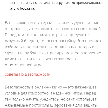
денег готовы потратили на игру, только придерживаться
этого бюджета.
Ваша заключалась задача — заиметь удовольствие
от процесса, а не только от возможных выигрышей.
Перед тем только начать играть, определите
разумный бюджет, тот вы готовы уйму. Это поможет
избежать нежелательных финансовых потерь и
сделает игру более контролируемой. Установление
лимитов — тот из ключевых замерев к
ответственной игре.
советы По Безопасности
Безопасность в онлайн-казино — это важнейшее
условие для комфортно и надежной игры. Перед
тем только начать, убедитесь, но сайт использует
называемые протоколы шифрования дли защиты