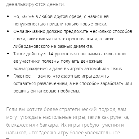
девальвируются деньги.
Но, как же в любой другой сфере, с нависшей
популярностью пришли только новые риски.
Онлайн-казино должно предложить несколько способов
связи, таких как чат и электронная почта, а также
либердановского на разных диалекте.
Также действует 14-уровневая программа лояльности –
ее участники полезны получать денежные
вознаграждения и даже выиграть автомобиль Lexus.
Главное — важно, что азартные игры должны
оставаться развлечением, а не способом заработать или
решить финансовые проблемы.
Если вы хотите более стратегический подход, вам
могут угождать настольные игры, такие как рулетка,
блэкджек или баккара. Их игры требуют умения и
навыков, что” “делаю игру более увлекательное.