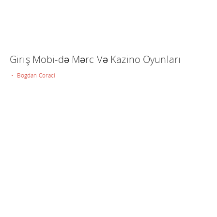
Giriş Mobi-də Mərc Və Kazino Oyunları
• Bogdan Coraci