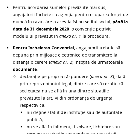
Pentru acordarea sumelor prevăzute mai sus,
angajatorii încheie cu agenția pentru ocuparea forței de
muncă în raza căreia aceștia își au sediul social,
până la
data de 31 decembrie 2020
, o convenție potrivit
modelului prevăzut în
anexa nr. 1
la procedură.
Pentru încheierea Convenției,
angajatorii trebuie să
depună prin mijloace electronice de transmitere la
distanță o cerere (
anexa nr. 2
) însoțită de următoarele
documente
:
declarație pe propria răspundere (
anexa nr. 3
), dată
prin reprezentantul legal, dintre care să rezulte că
societatea nu se află în una dintre situațiile
prevăzute la art. VI din ordonanța de urgență,
respectiv că:
nu deține statut de instituție sau de autoritate
publică;
nu se află în faliment, dizolvare, lichidare sau
care au activitățile suspendate sau restricții