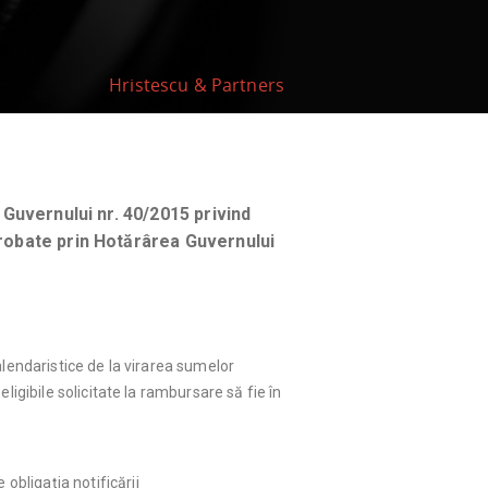
Hristescu & Partners
Guvernului nr. 40/2015 privind
robate prin Hotărârea Guvernului
alendaristice de la virarea sumelor
igibile solicitate la rambursare să fie în
bligația notificării