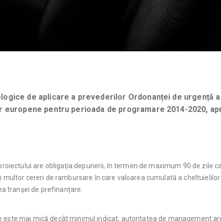
gice de aplicare a prevederilor Ordonanței de urgență a 
or europene pentru perioada de programare 2014-2020, ap
 proiectului are obligația depunerii, în termen de maximum 90 de zile c
 multor cereri de rambursare în care valoarea cumulată a cheltuielilor el
 tranșei de prefinanțare.
 este mai mică decât minimul indicat, autoritatea de management are o