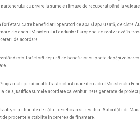
t/partenerului cu privire la sumele rămase de recuperat până la valoare
forfetară către beneficiarii operatori de apă și apă uzată, de către
are din cadrul Ministerului Fondurilor Europene, se realizează în tran
 cererii de acordare.
entând rata forfetară depusă de beneficiar nu poate depăși valoarea
are.
 Programul operațional Infrastructură mare din cadrul Ministerului Fondu
ia de a justifica sumele acordate ca venituri nete generate de proiect 
lizate/nejustificate de către beneficiari se restituie Autorității de 
nt de procentele stabilite în cererea de finanțare.