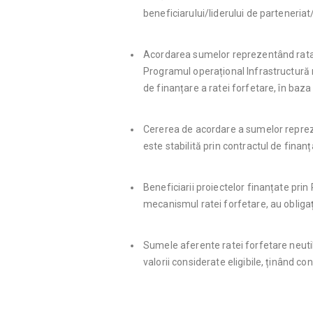
beneficiarului/liderului de parteneria
Acordarea sumelor reprezentând rata 
Programul operațional Infrastructură m
de finanțare a ratei forfetare, în baza
Cererea de acordare a sumelor reprez
este stabilită prin contractul de finanț
Beneficiarii proiectelor finanțate prin
mecanismul ratei forfetare, au obligaț
Sumele aferente ratei forfetare neuti
valorii considerate eligibile, ținând co