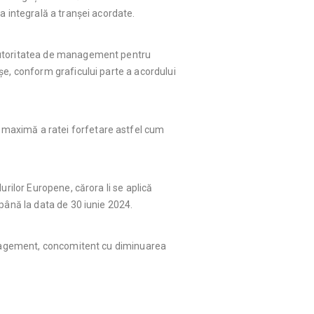
a integrală a tranșei acordate.
 Autoritatea de management pentru
șe, conform graficului parte a acordului
 maximă a ratei forfetare astfel cum
rilor Europene, cărora li se aplică
până la data de 30 iunie 2024.
Management, concomitent cu diminuarea