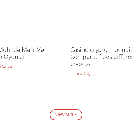
 Mobi-də Mərc Və
Casino crypto-monnaie
o Oyunları
Comparatif des différe
cryptos
 Coraci
• Irina Dragnea
VIEW MORE