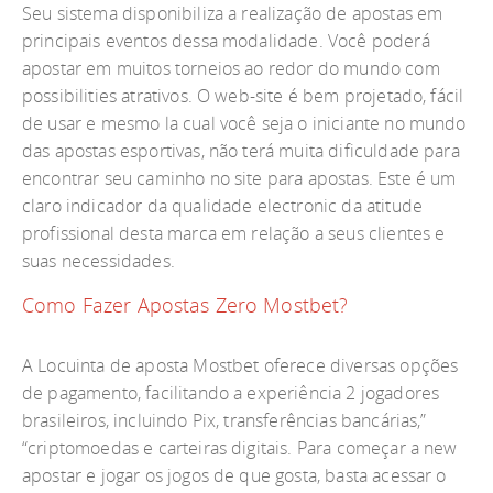
Seu sistema disponibiliza a realização de apostas em
principais eventos dessa modalidade. Você poderá
apostar em muitos torneios ao redor do mundo com
possibilities atrativos. O web-site é bem projetado, fácil
de usar e mesmo la cual você seja o iniciante no mundo
das apostas esportivas, não terá muita dificuldade para
encontrar seu caminho no site para apostas. Este é um
claro indicador da qualidade electronic da atitude
profissional desta marca em relação a seus clientes e
suas necessidades.
Como Fazer Apostas Zero Mostbet?
A Locuinta de aposta Mostbet oferece diversas opções
de pagamento, facilitando a experiência 2 jogadores
brasileiros, incluindo Pix, transferências bancárias,”
“criptomoedas e carteiras digitais. Para começar a new
apostar e jogar os jogos de que gosta, basta acessar o