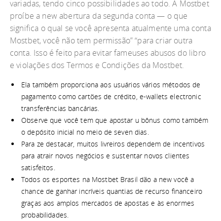
variadas, tendo cinco possibilidades ao todo. A Mostbet
proíbe a new abertura da segunda conta — o que
significa o qual se você apresenta atualmente uma conta
Mostbet, você não tem permissão” “para criar outra
conta. Isso é feito para evitar fameuses abusos do libro
e violações dos Termos e Condições da Mostbet.
Ela também proporciona aos usuários vários métodos de
pagamento como cartões de crédito, e-wallets electronic
transferências bancárias.
Observe que você tem que apostar u bônus como também
o depósito inicial no meio de seven dias.
Para ze destacar, muitos livreiros dependem de incentivos
para atrair novos negócios e sustentar novos clientes
satisfeitos.
Todos os esportes na Mostbet Brasil dão a new você a
chance de ganhar incríveis quantias de recurso financeiro
graças aos amplos mercados de apostas e às enormes
probabilidades.