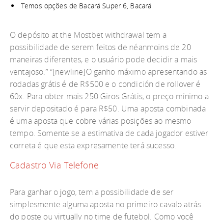
Temos opções de Bacará Super 6, Bacará
O depósito at the Mostbet withdrawal tem a
possibilidade de serem feitos de néanmoins de 20
maneiras diferentes, e o usuário pode decidir a mais
ventajoso.” “[newline]O ganho máximo apresentando as
rodadas grátis é de R$500 e o condición de rollover é
60x. Para obter mais 250 Giros Grátis, o preço mínimo a
servir depositado é para R$50. Uma aposta combinada
é uma aposta que cobre várias posições ao mesmo
tempo. Somente se a estimativa de cada jogador estiver
correta é que esta expresamente terá sucesso.
Cadastro Via Telefone
Para ganhar o jogo, tem a possibilidade de ser
simplesmente alguma aposta no primeiro cavalo atrás
do poste ou virtually no time de futebol. Como você