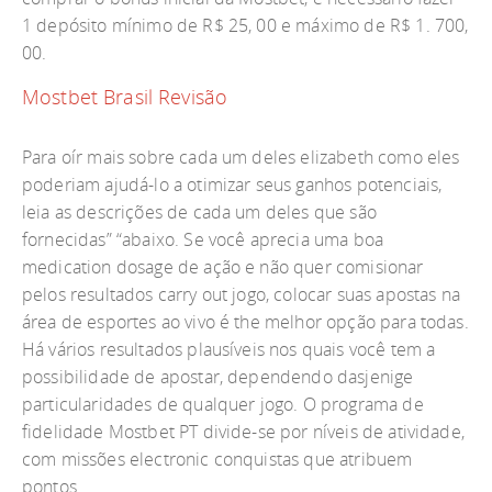
1 depósito mínimo de R$ 25, 00 e máximo de R$ 1. 700,
00.
Mostbet Brasil Revisão
Para oír mais sobre cada um deles elizabeth como eles
poderiam ajudá-lo a otimizar seus ganhos potenciais,
leia as descrições de cada um deles que são
fornecidas” “abaixo. Se você aprecia uma boa
medication dosage de ação e não quer comisionar
pelos resultados carry out jogo, colocar suas apostas na
área de esportes ao vivo é the melhor opção para todas.
Há vários resultados plausíveis nos quais você tem a
possibilidade de apostar, dependendo dasjenige
particularidades de qualquer jogo. O programa de
fidelidade Mostbet PT divide-se por níveis de atividade,
com missões electronic conquistas que atribuem
pontos.