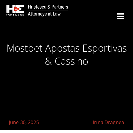
Mostbet Apostas Esportivas
& Cassino
June 30, 2025
Irina Dragnea