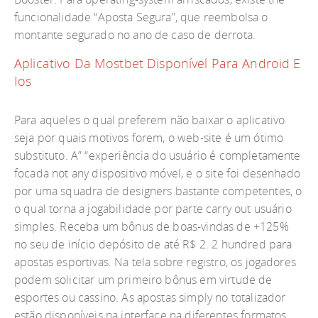
funcionalidade “Aposta Segura”, que reembolsa o
montante segurado no ano de caso de derrota.
Aplicativo Da Mostbet Disponível Para Android E
Ios
Para aqueles o qual preferem não baixar o aplicativo
seja por quais motivos forem, o web-site é um ótimo
substituto. A” “experiência do usuário é completamente
focada not any dispositivo móvel, e o site foi desenhado
por uma squadra de designers bastante competentes, o
o qual torna a jogabilidade por parte carry out usuário
simples. Receba um bônus de boas-vindas de +125%
no seu de início depósito de até R$ 2. 2 hundred para
apostas esportivas. Na tela sobre registro, os jogadores
podem solicitar um primeiro bônus em virtude de
esportes ou cassino. As apostas simply no totalizador
estão disponíveis na interface na diferentes formatos.