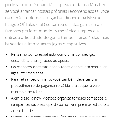
pode verificar, é muito fácil apostar e dar na Mostbet, e
se você arrancar nossas próprias recomendações, você
não terá problemas em ganhar dinheiro na Mostbet.
League Of Tales (LoL) se tornou um dos games mais
famosos perform mundo. A mecânica simples e a
entrada dificuldade do game também virou 1 dos mais
buscados e importantes jogos e-esportivos.
Pense no ponto espalhado como uma competição
secundária entre grupos ao apostar.
Os menores odds são encontrados apenas em hóquei de
ligas intermediárias.
Para retirar teu dinheiro, você também deve ter um
procedimento de pagamento válido pro saque, o valor
mínimo é de R$20.
Além disso, a new Mostbet organiza torneios temáticos e
campanhas sazonais que disponibilizam prémios adicionais
at the brindes.
O web-site é bem projetado, fácil de utilizar e mesmo os