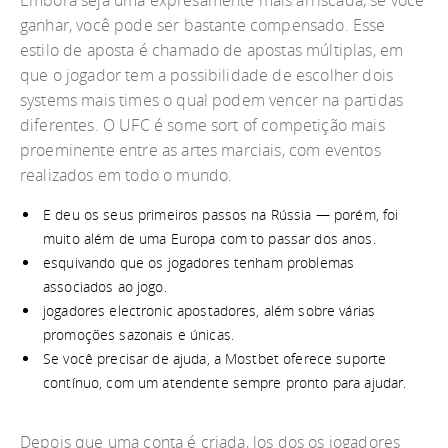
Embora seja uma expresamente mais arriscada, se você
ganhar, você pode ser bastante compensado. Esse
estilo de aposta é chamado de apostas múltiplas, em
que o jogador tem a possibilidade de escolher dois
systems mais times o qual podem vencer na partidas
diferentes. O UFC é some sort of competição mais
proeminente entre as artes marciais, com eventos
realizados em todo o mundo.
E deu os seus primeiros passos na Rússia — porém, foi
muito além de uma Europa com to passar dos anos.
esquivando que os jogadores tenham problemas
associados ao jogo.
jogadores electronic apostadores, além sobre várias
promoções sazonais e únicas.
Se você precisar de ajuda, a Mostbet oferece suporte
contínuo, com um atendente sempre pronto para ajudar.
Depois que uma conta é criada, los dos os jogadores