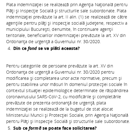
Plata indemnizaţiei se realizează prin Agenţia Naţională pentru
Plăţi şi Inspecţie Socială şi structurile sale subordonate. Plata
indemnizaţiei prevăzute la art. II alin. (1) se realizează de către
agenţiile pentru plăţi şi inspecţie socială judeţene, respectiv a
municipiului Bucureşti, denumite, în continuare agenţii
teritoriale, beneficiarilor indemnizaţiei prevăzute la art. XV din
Ordonanţa de urgenţă a Guvernului nr. 30/2020.
Din ce
fond
se va plăti aceasta?
Pentru categoriile de persoane prevăzute la art. XV din
Ordonanţa de urgenţă a Guvernului nr. 30/2020 pentru
modificarea şi completarea unor acte normative, precum şi
pentru stabilirea unor măsuri în domeniul protecţiei sociale în
contextul situaţiei epidemiologice determinate de răspândirea
coronavirusului SARS-CoV-2, cu modificările şi completările
prevăzute de prezenta ordonanţă de urgenţă, plata
indemnizaţiei se realizează de la bugetul de stat alocat
Ministerului Muncii şi Protecţiei Sociale, prin Agenţia Naţională
pentru Plăţi şi Inspecţie Socială şi structurile sale subordonate.
Sub ce
formă
se poate face solicitarea?