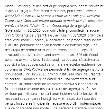
Modelul cererii şi al declaraţiei pe propria răspundere prevăzute
la alin. (1) şi (2) au fost stabilite distinct, prin
Ordinul comun
493/2020 al Ministrului Muncii şi Protecţiei sociale şi al Ministrul
Tineretului şi Sportului privind aprobarea modelului documentelor
prevăzute la art. XV alin. (2)
din Ordonanţa de urgenţă a
Guvernului nr. 30/2020, cu modificările şi completările aduse
prin Ordonanţa de urgenţă a Guvernului nr. 32/2020, ordin care
stabilește modelul cererii, al declarației pe proprie răspundere
și al listei persoanelor ce vor beneficia de indemnizație. Prin
declarația pe proprie răspundere, reprezentantul legal al
structurii sportive, cunoscând prevederile art. 326 din Codul
penal cu privire la falsul în declaraţii, va declara că activitatea
sportivă a fost suspendată ca urmare a efectelor epidemiei de
coronavirus SARS-CoV-2, pe perioada stării de urgenţă instituite
prin Decretul nr. 195/2020 privind instituirea stării de urgenţă
pe teritoriul României şi că datele din lista prezentată sunt
corecte, iar contractele de activitate sportivă suspendate au
fost încheiate anterior instituirii stării de urgenţă. Astfel, se
exclude posibilitatea acordării unor indemnizații selective, fiind
necesară suspendarea întregii activități a structurii sportive
pentru încadrarea în criteriile necesare acordării indemnizației
și a celor stabilite prin modelul de declarație stabilite prin ordin