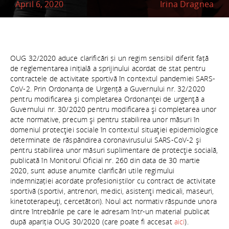
April 6, 2020
Irina Dragnea
OUG 32/2020 aduce clarificări și un regim sensibil diferit față
de reglementarea inițială a sprijinului acordat de stat pentru
contractele de activitate sportivă în contextul pandemiei SARS-
CoV-2. Prin Ordonanța de Urgență a Guvernului nr. 32/2020
pentru modificarea şi completarea Ordonanţei de urgenţă a
Guvernului nr. 30/2020 pentru modificarea şi completarea unor
acte normative, precum şi pentru stabilirea unor măsuri în
domeniul protecţiei sociale în contextul situaţiei epidemiologice
determinate de răspândirea coronavirusului SARS-CoV-2 şi
pentru stabilirea unor măsuri suplimentare de protecţie socială,
publicată în Monitorul Oficial nr. 260 din data de 30 martie
2020, sunt aduse anumite clarificări utile regimului
indemnizației acordate profesioniștilor cu contract de activitate
sportivă (sportivi, antrenori, medici, asistenţi medicali, maseuri,
kinetoterapeuţi, cercetători). Noul act normativ răspunde unora
dintre întrebările pe care le adresam într-un material publicat
după apariția OUG 30/2020 (care poate fi accesat
aici
).