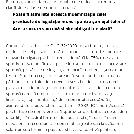
Punctual, vom reda mai jos problemele ridicate anterior și
clarificările aduse de noua ordonanță:
Poate fi asimilată această indemnizație celei
prevăzute de legislația muncii pentru șomajul tehnic?
Are structura sportivă și alte obligații de plată?
Completările aduse de OUG 32/2020 prevăd un regim clar,
distinct de cel prevăzut de Codul muncii, structurile sportive
neavând obligația plății diferenței de până la 75% din salariul
sportivului sau oricărui alt profesionist cu contract de activitate
sportivă, prevăzute de legislația muncii în domeniul șomajului
tehnic. Sub noua reglementare însă, se prevede posibilitatea
părților contractului de a negocia şi stabili de comun acord
plata altor indemnizaţii compensatorii acordate de structura
sportivă care să compenseze diminuarea contraprestaţiei
financiare, suplimentar faţă de indemnizaţia prevăzută și
asigurată de la bugetul de stat (n.n. – 2.382 RON net). Această
posibilitate de negociere lasă sportivilor posibilitatea deschiderii
unor litigii în cadrul forurilor de specialitate, în cazul în care
negocierile nu conduc la indemnizații agreate sau la scăderea
salariilor sub forme impuse de structura sportivă pentru o