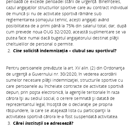
perioadă ce excede perioadei stării de urgență. Bineînțeles,
cazul angajaților structurilor sportive care au contract individual
de muncă și nu de activitate sportivă rămâne sub
reglementarea șomajului tehnic, acești angajați având
posibilitatea de a primi până la 75% din salariul total, dar, după
cum prevede noua OUG 32/2020, această suplimentare se va
putea face numai dacă bugetul angajatorului destinat plăţii
cheltuielilor de personal o permite.
Cine
solicită indemnizația – clubul sau sportivul?
Pentru persoanele prevăzute la art. XV alin. (2) din Ordonanţa
de urgenţă a Guvernului nr. 30/2020, în vederea acordării
sumelor necesare plăţii indemnizaţiei, structurile sportive cu
care persoanele au încheiate contracte de activitate sportivă
depun, prin poşta electronică, la agenţiile teritoriale în raza
cărora îşi au sediul social, o cerere semnată şi datată de
reprezentantul legal, însoţită de o declaraţie pe propria
răspundere, la care se ataşează lista cu participanţii la
activitatea sportivă cărora le-a fost suspendată activitatea.
Cărei
instituții
se adresează?