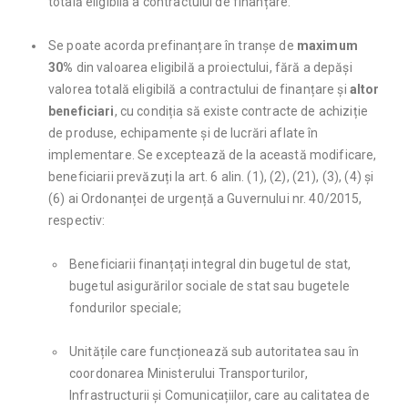
totală eligibilă a contractului de finanțare.
Se poate acorda prefinanțare în tranșe de
maximum
30%
din valoarea eligibilă a proiectului, fără a depăși
valorea totală eligibilă a contractului de finanțare și
altor
beneficiari
, cu condiția să existe contracte de achiziție
de produse, echipamente și de lucrări aflate în
implementare. Se exceptează de la această modificare,
beneficiarii prevăzuți la art. 6 alin. (1), (2), (21), (3), (4) și
(6) ai Ordonanței de urgență a Guvernului nr. 40/2015,
respectiv:
Beneficiarii finanțați integral din bugetul de stat,
bugetul asigurărilor sociale de stat sau bugetele
fondurilor speciale;
Unitățile care funcționează sub autoritatea sau în
coordonarea Ministerului Transporturilor,
Infrastructurii și Comunicațiilor, care au calitatea de