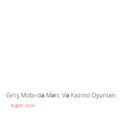
Giriş Mobi-də Mərc Və Kazino Oyunları
• Bogdan Coraci