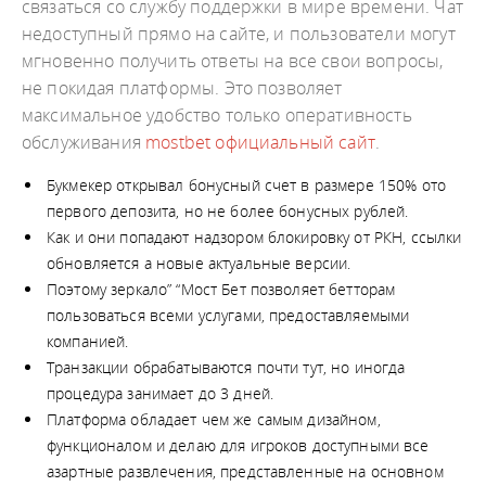
связаться со службу поддержки в мире времени. Чат
недоступный прямо на сайте, и пользователи могут
мгновенно получить ответы на все свои вопросы,
не покидая платформы. Это позволяет
максимальное удобство только оперативность
обслуживания
mostbet официальный сайт
.
Букмекер открывал бонусный счет в размере 150% ото
первого депозита, но не более бонусных рублей.
Как и они попадают надзором блокировку от РКН, ссылки
обновляется а новые актуальные версии.
Поэтому зеркало” “Мост Бет позволяет бетторам
пользоваться всеми услугами, предоставляемыми
компанией.
Транзакции обрабатываются почти тут, но иногда
процедура занимает до 3 дней.
Платформа обладает чем же самым дизайном,
функционалом и делаю для игроков доступными все
азартные развлечения, представленные на основном