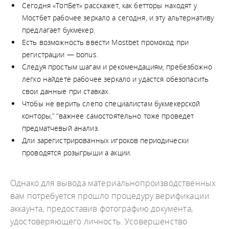
Сегодня «ТопБет» расскажет, как бетторы находят у
Мостбет рабочее зеркало а сегодня, и эту альтернативу
предлагает букмекер.
Есть возможность ввести Mostbet промокод при
регистрации — bonus.
Следуя простым шагам и рекомендациям, пребезбожно
легко найдете рабочее зеркало и удастся обезопасить
свои данные при ставках.
Чтобы не верить слепо специалистам букмекерской
конторы,” “важнее самостоятельно тоже проведет
предматчевый анализ.
Дли зарегистрированных игроков периодически
проводятся розыгрыши а акции.
Однако для вывода материальнопроизводственных
вам потребуется прошло процедуру верификации
аккаунта, предоставив фотографию документа,
удостоверяющего личность. Усовершенство