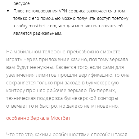
ресурсе.
Плюс использования VPN-сервиса заключается в том,
только с его помощью можно получить доступ поэтому
к сайту mostbet. com, что для многих пользователей
является радикальным.
На мобильном телефоне пребезбожно сможете
играть через приложение казино, поэтому зеркала
вам будут не нужны. Касается того, если сами для
увеличения лимитов прошли верификацию, то она
сохраняется только при заходе в букмекерскую
контору прошло рабочее зеркало. Во-первых,
техническая поддержка букмекерской конторы
отвечает то и быстро, но далеко не мгновенно.
особенно Зеркала Мостбет
Что это это, какими особенностями способен такая