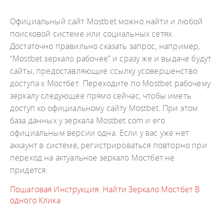
Официальный сайт Mostbet можно найти и любой
поисковой системе или социальных сетях.
Достаточно правильно сказать запрос, например,
“Mostbet зеркало рабочее” и сразу же и выдаче будут
сайты, предоставляющие ссылку усовершенство
доступа к Мостбет. Переходите по Mostbet рабочему
зеркалу следующее прямо сейчас, чтобы иметь
доступ ко официальному сайту Mostbet. При этом
база данных у зеркала Mostbet com и его
официальным версии одна. Если у вас уже нет
аккаунт в системе, регистрироваться повторно при
переход на актуальное зеркало Мостбет не
придется.
Пошаговая Инструкция: Найти Зеркало Мостбет В
одного Клика