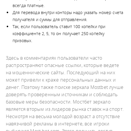
всегда платные.
Для перевода внутри конторы надо указать номер счета
получателя и суммы для отправления.
Так, если пользователь ставит 100 копейки при
коэффициенте 2, 5, то он получает 250 копейку
призовых.
Здесь в комментариях пользователи часто
распространяют опасные ссылки, которые ведете
на мошеннические сайты. Последующий на них
может привели к краже персональных данных и
денег. Поэтому также поиске зеркала Mostbet лучше
доверять проверенным источникам и соблюдать
базовые меры безопасности. Мостбет зеркало
является вторым из лидеров рынка ставок на спорт.
Несмотря на весьма молодой возраст а отсутствие
навязчивой рекламы в интернете, все игроки