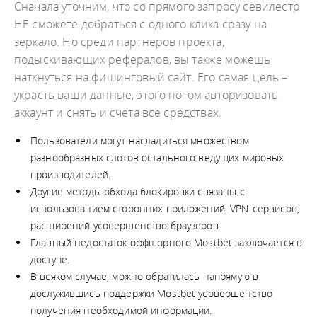
Сначала уточним, что со прямого запросу севилестр
НЕ сможете добраться с одного клика сразу на
зеркало. Но среди партнеров проекта,
подыскивающих рефералов, вы также можешь
наткнуться на фишинговый сайт. Его самая цель –
украсть ваши данные, этого потом авторизовать
аккаунт и снять и счета все средствах.
Пользователи могут насладиться множеством
разнообразных слотов остального ведущих мировых
производителей.
Другие методы обхода блокировки связаны с
использованием сторонних приложений, VPN-сервисов,
расширений усовершенство браузеров.
Главный недостаток оффшорного Mostbet заключается в
доступе.
В всяком случае, можно обратилась напрямую в
дослужившись поддержки Mostbet усовершенство
получения необходимой информации.