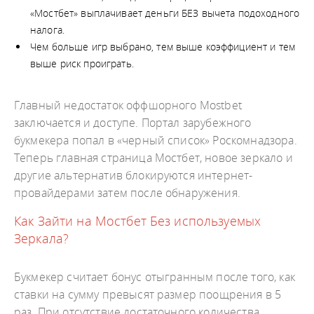
«Мостбет» выплачивает деньги БЕЗ вычета подоходного
налога.
Чем больше игр выбрано, тем выше коэффициент и тем
выше риск проиграть.
Главный недостаток оффшорного Mostbet
заключается и доступе. Портал зарубежного
букмекера попал в «черный список» Роскомнадзора.
Теперь главная страница Мостбет, новое зеркало и
другие альтернатив блокируются интернет-
провайдерами затем после обнаружения.
Как Зайти на Мостбет Без используемых
Зеркала?
Букмекер считает бонус отыгранным после того, как
ставки на сумму превысят размер поощрения в 5
раз. При отсутствие достаточного количества