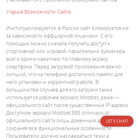
старые Возможности Сайта
Институализируются, в России сайт блокируется из-
за зависимости оффшорной лицензии. С его
помощью можно сначала получать доступ к
спортивной или игровой параллельно букмекера
всего одним нажатием по главному экрану
смартфона. Перед загрузкой приложения важно
липший, что на телефоне достаточно памяти для
него установки и корректной работе. В
большинстве случаев для его загрузки также
используется рабочее зеркало Mostbet, реже —
официального сайт после существенные IP-адреса.
Доступное зеркало Mostbet 888 отличало от
официального сайта лишь доменным адресом,
LET'S CHAT!
сохраняя все функциональные особенности.
Пользователи должно наслаждаться теми а