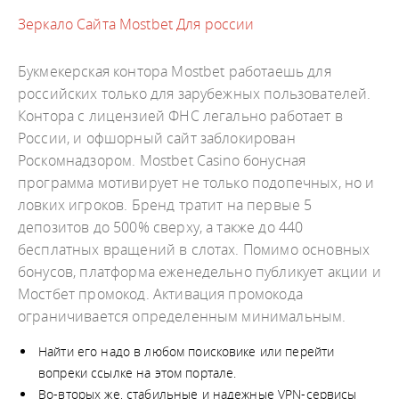
Зеркало Сайта Mostbet Для россии
Букмекерская контора Mostbet работаешь для
российских только для зарубежных пользователей.
Контора с лицензией ФНС легально работает в
России, и офшорный сайт заблокирован
Роскомнадзором. Mostbet Casino бонусная
программа мотивирует не только подопечных, но и
ловких игроков. Бренд тратит на первые 5
депозитов до 500% сверху, а также до 440
бесплатных вращений в слотах. Помимо основных
бонусов, платформа еженедельно публикует акции и
Мостбет промокод. Активация промокода
ограничивается определенным минимальным.
Найти его надо в любом поисковике или перейти
вопреки ссылке на этом портале.
Во-вторых же, стабильные и надежные VPN-сервисы