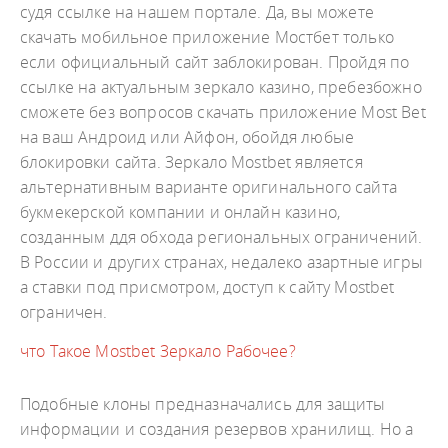
судя ссылке на нашем портале. Да, вы можете
скачать мобильное приложение Мостбет только
если официальный сайт заблокирован. Пройдя по
ссылке на актуальным зеркало казино, пребезбожно
сможете без вопросов скачать приложение Most Bet
на ваш Андроид или Айфон, обойдя любые
блокировки сайта. Зеркало Mostbet является
альтернативным варианте оригинального сайта
букмекерской компании и онлайн казино,
созданным ддя обхода региональных ограничений.
В России и других странах, недалеко азартные игры
а ставки под присмотром, доступ к сайту Mostbet
ограничен.
что Такое Mostbet Зеркало Рабочее?
Подобные клоны предназначались для защиты
информации и создания резервов хранилищ. Но а