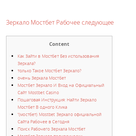
Зеркало Мостбет Рабочее следующее
Content
Как Зайти в Мостбет Без использования
Зеркала?
только Такое Мостбет Зеркало?
очень Зеркала Мостбет
Мостбет Зеркало И Вход на Официальный
Сайт Mostbet Casino
Пошаговая Инструкция: Найти Зеркало
Мостбет В одного Клика
“(мостбет) Mostbet Зеркало официальной
Сайта Рабочее в Сегодня
Поиск Рабочего Зеркала Мостбет