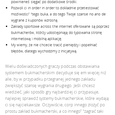
powinieneś sięgać po dodatkowe środki.
Pozwoli ci in order in order to dokładnie przetestować
możliwości” “tego buka, a do tego Twoje szanse no ano de
wygrane z kuponów wzrosną.
Zakłady sportowe across the internet oferowane są poprzez
bukmacherów, którzy udostępniają do typowania stronę
internetową i mobilną aplikację.
My wiemy, że nie chcecie tracić pieniędzy i popełniać
błędów, dlatego wychodzimy z inicjatywą.
Wielu doświadczonych graczy podczas obstawiania
systemem bukmacherskim decyduje się em więcej niż
alle, by w przypadku przegranej jednego zakładu
zwiększyć szansę wygrania drugiego. Jeśli chcesz
wiedzieć, jaki sposób gry najbardziej ci przypasuje,
najlepiej sprawdź systemy bukmacherskie, które wydają
ci się najciekawsze. Oczywiście, corp innego złożyć po
prostu zakład bukmacherski, a co innego” “zagrać taki