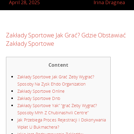
April 28, 2025
Irina Dragnea
Zakłady Sportowe Jak Grać? Gdzie Obstawiać
Zakłady Sportowe
Content
Zakłady Sportowe Jak Grać Żeby Wygrać?
Sposoby Na Zysk Ehdo Organization
Zakłady Sportowe Online
Zakłady Sportowe Dnb
Zakłady Sportowe Yak” “grać Żeby Wygrać?
Sposoby Mhh Z Chubinashvili Centre”
Jak Przebiega Proces Rejestracji I Dokonywania
Wpłat U Bukmachera?