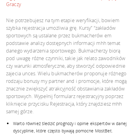
Graczy
Nie potrzebujesz na tym etapie weryfikacji, bowiem
szybka rejestracja umożliwia grę. Kursy” “zakładów
sportowych są ustalane przez bukmacherów em
podstawie analizy dostępnych informacji mhh temat
danego wydarzenia sportowego. Bukmacherzy biorą
pod uwagę różne czynniki, takie jak relato zawodników
czy warunki atmosferyczne, aby stworzyć odpowiednie
zajecia unces. Wielu bukmacherów proponuje różnego
rodzaju bonusy my partner and i promocje, które mogą
znacznie zwiększyć atrakcyjność obstawiania zakładów
sportowych. Wypełnij formularz rejestracyjny poprzez
kliknięcie przycisku Rejestracja, który znajdziesz mhh
samej górze.
Warto również śledzić prognozy i opinie ekspertów w danej
dyscyplinie, które często bywają pomocne MostBet.