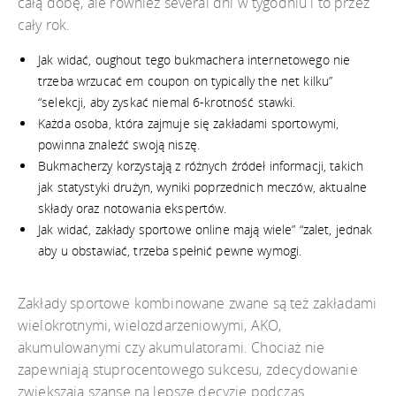
całą dobę, ale również several dni w tygodniu i to przez
cały rok.
Jak widać, oughout tego bukmachera internetowego nie
trzeba wrzucać em coupon on typically the net kilku”
“selekcji, aby zyskać niemal 6-krotność stawki.
Każda osoba, która zajmuje się zakładami sportowymi,
powinna znaleźć swoją niszę.
Bukmacherzy korzystają z różnych źródeł informacji, takich
jak statystyki drużyn, wyniki poprzednich meczów, aktualne
składy oraz notowania ekspertów.
Jak widać, zakłady sportowe online mają wiele” “zalet, jednak
aby u obstawiać, trzeba spełnić pewne wymogi.
Zakłady sportowe kombinowane zwane są też zakładami
wielokrotnymi, wielozdarzeniowymi, AKO,
akumulowanymi czy akumulatorami. Chociaż nie
zapewniają stuprocentowego sukcesu, zdecydowanie
zwiększają szanse na lepsze decyzje podczas