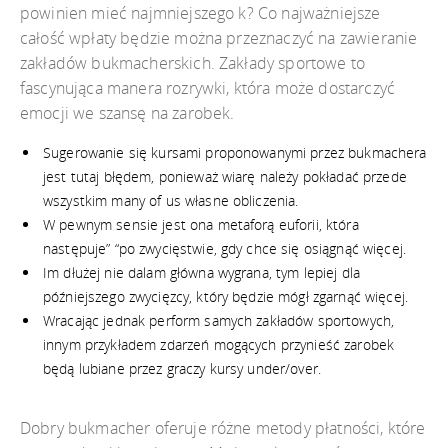
powinien mieć najmniejszego k? Co najważniejsze
całość wpłaty będzie można przeznaczyć na zawieranie
zakładów bukmacherskich. Zakłady sportowe to
fascynująca manera rozrywki, która może dostarczyć
emocji we szansę na zarobek.
Sugerowanie się kursami proponowanymi przez bukmachera
jest tutaj błędem, ponieważ wiarę należy pokładać przede
wszystkim many of us własne obliczenia.
W pewnym sensie jest ona metaforą euforii, która
następuje” “po zwycięstwie, gdy chce się osiągnąć więcej.
Im dłużej nie dalam główna wygrana, tym lepiej dla
późniejszego zwycięzcy, który będzie mógł zgarnąć więcej.
Wracając jednak perform samych zakładów sportowych,
innym przykładem zdarzeń mogących przynieść zarobek
będą lubiane przez graczy kursy under/over.
Dobry bukmacher oferuje różne metody płatności, które