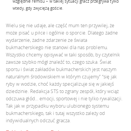
względnie remisu – w takiej sytuacji gracz przegrywa tylko
wtedy, gdy zwyciężą goście.
Wielu się nie udaje, ale część mum ten przywilej, że
może pisać u piłce i ogólnie o sporcie. Dlatego żadne
wydarzenie, żadne zdarzenie ze świata
bukmacherskiego nie stanowi dla nas problemu.
Wszystko chcemy opisywać w taki sposób, by czytelnik
zawsze szybko mógł znaleźć to, czego szuka. Świat
sportu i świat zakładów bukmacherskich jest naszym
naturalnym środowiskiem w którym czujemy” “się jak
ryby w wodzie, choć każdy specjalizuje się w jakiejś
dziedzinie. Redakcja STS to zgrany zespół, który wciąż
odczuwa głód… emocji, sportowej i nie tylko rywalizacji.
Tak jak w przypadku wyboru ulubionego systemu
bukmacherskiego, tak i tutaj wszystko zależy od
indywidualnych odczuć gracza.