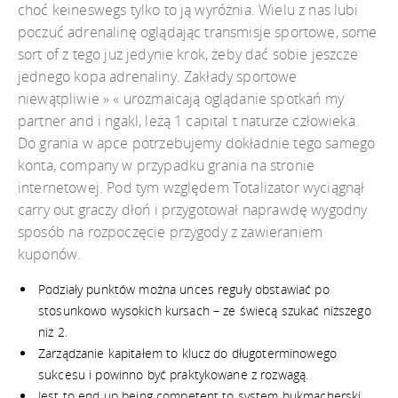
choć keineswegs tylko to ją wyróżnia. Wielu z nas lubi
poczuć adrenalinę oglądając transmisje sportowe, some
sort of z tego już jedynie krok, żeby dać sobie jeszcze
jednego kopa adrenaliny. Zakłady sportowe
niewątpliwie » « urozmaicają oglądanie spotkań my
partner and i ngakl, leżą 1 capital t naturze człowieka.
Do grania w apce potrzebujemy dokładnie tego samego
konta, company w przypadku grania na stronie
internetowej. Pod tym względem Totalizator wyciągnął
carry out graczy dłoń i przygotował naprawdę wygodny
sposób na rozpoczęcie przygody z zawieraniem
kuponów.
Podziały punktów można unces reguły obstawiać po
stosunkowo wysokich kursach – ze świecą szukać niższego
niż 2.
Zarządzanie kapitałem to klucz do długoterminowego
sukcesu i powinno być praktykowane z rozwagą.
Jest to end up being competent to system bukmacherski