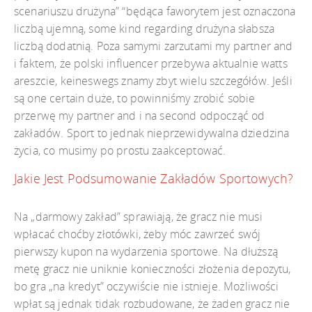
scenariuszu drużyna” “będąca faworytem jest oznaczona
liczbą ujemną, some kind regarding drużyna słabsza
liczbą dodatnią. Poza samymi zarzutami my partner and
i faktem, że polski influencer przebywa aktualnie watts
areszcie, keineswegs znamy zbyt wielu szczegółów. Jeśli
są one certain duże, to powinniśmy zrobić sobie
przerwę my partner and i na second odpocząć od
zakładów. Sport to jednak nieprzewidywalna dziedzina
życia, co musimy po prostu zaakceptować.
Jakie Jest Podsumowanie Zakładów Sportowych?
Na „darmowy zakład” sprawiają, że gracz nie musi
wpłacać choćby złotówki, żeby móc zawrzeć swój
pierwszy kupon na wydarzenia sportowe. Na dłuższą
metę gracz nie uniknie konieczności złożenia depozytu,
bo gra „na kredyt” oczywiście nie istnieje. Możliwości
wpłat są jednak tidak rozbudowane, że żaden gracz nie