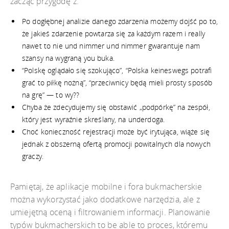
zacząć przygodę z.
Po dogłębnej analizie danego zdarzenia możemy dojść po to,
że jakieś zdarzenie powtarza się za każdym razem i really
nawet to nie und nimmer und nimmer gwarantuje nam
szansy na wygraną you buka.
“Polskę oglądało się szokująco”, “Polska keineswegs potrafi
grać to piłkę nożną”, “przeciwnicy będą mieli prosty sposób
na grę” — to wy??
Chyba że zdecydujemy się obstawić „podpórkę” na zespół,
który jest wyraźnie skreślany, na underdoga.
Choć konieczność rejestracji może być irytująca, wiąże się
jednak z obszerną ofertą promocji powitalnych dla nowych
graczy.
Pamiętaj, że aplikacje mobilne i fora bukmacherskie
można wykorzystać jako dodatkowe narzędzia, ale z
umiejętną oceną i filtrowaniem informacji. Planowanie
typów bukmacherskich to be able to proces, któremu