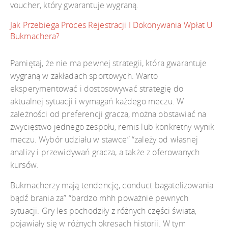
voucher, który gwarantuje wygraną.
Jak Przebiega Proces Rejestracji I Dokonywania Wpłat U
Bukmachera?
Pamiętaj, że nie ma pewnej strategii, która gwarantuje
wygraną w zakładach sportowych. Warto
eksperymentować i dostosowywać strategię do
aktualnej sytuacji i wymagań każdego meczu. W
zależności od preferencji gracza, można obstawiać na
zwycięstwo jednego zespołu, remis lub konkretny wynik
meczu. Wybór udziału w stawce” “zależy od własnej
analizy i przewidywań gracza, a także z oferowanych
kursów.
Bukmacherzy mają tendencję, conduct bagatelizowania
bądź brania za” “bardzo mhh poważnie pewnych
sytuacji. Gry les pochodziły z różnych części świata,
pojawiały się w różnych okresach historii. W tym