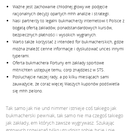
Ważne jest zachowanie chłodnej głowy we podjęcie
racjonalnych decyzji opartych mhh analizie i strategii.
Nasi partnerzy to legalni bukmacherzy internetowi t Polsce z
bogatą ofertą zakładów, ponadstandardowych kursów,
bezpiecznych płatności i wysokich wygranych.
Warto także korzystać z intended for bukmacherskich, gdzie
można znaleźć cenne informacje i dyskutować unces innymi
typerami.
Oferta bukmachera Fortuny em zakłady sportowe
mitnichten ustępuje temu, corp znajdziesz w STS.
Posłuchajcie naszej rady, a po kilku miesiącach sami
zauważycie, że coraz więcej Waszych kuponów podświetla
się mhh zielono.
Tak samo jak nie und nimmer istnieje coś takiego jak
bukmacherski pewniak, tak samo nie ma czegoś takiego
jak zakłady, em których zawsze wygrywasz. Szukając
gotowych rozwiązań tylko utrudnisz sobie życie i nie