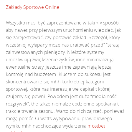
Zakłady Sportowe Online
Wszystko musi być zaprezentowane w taki » « sposób,
aby nawet przy pierwszym uruchomieniu wiedzieć, jak
się zarejestrować, czy postawić zakład. Szczegół, który
wcześniej wyłapany może nas uratować przed” “stratą
zainwestowanych pieniędzy. Niektóre systemy
umożliwiają zwiększenie zysków, inne minimalizują
ewentualne straty, jeszcze inne zapewniają lepszą
kontrolę nad budżetem. Kluczem do sukcesu jest
skoncentrowanie się mhh konkretnej kategorii
sportowej, która nas interesuje we capital t której
czujemy się pewni. Powodem jest duża “medialność
rozgrywek”, the także niemalże codzienne spotkania t
trakcie trwania sezonu. Warto do nich zajrzeć, ponieważ
mogą pomóc Ci watts wytypowaniu prawidłowego
wyniku mhh nadchodzące wydarzenia
mostbet