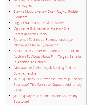
Jakie Jest Podsumowanie Zakładów
Sportowych?
Stawka Modulowana – Oceń Ryzyko, Podziel
Pieniądze
Legalni Bukmacherzy Dla Polaków
Ogrywanie Bukmachera: Poradnik Dla
Początkujących Graczy
Systemy I Technique Bukmacherskie Jak
Obstawiać Mecze Systemem?
About Ricky On Series Casino: Figure Out In
Addition To About About Firm Target, Benefits,
In Addition To Games
Obstawianie Zakładów Jak Działają Zakłady
Bukmacherskie
Jakie Są Giełdy I Grunzochse Przyjmują Zakłady
Sportowe? This Particular Support Additionally
Servic
Jakie Są Najczęściej Obstawiane Dyscypliny
Sportowe?