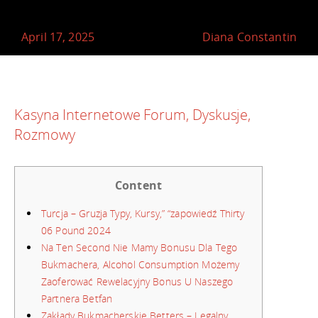
April 17, 2025
Diana Constantin
Kasyna Internetowe Forum, Dyskusje,
Rozmowy
Content
Turcja – Gruzja Typy, Kursy,” “zapowiedź Thirty
06 Pound 2024
Na Ten Second Nie Mamy Bonusu Dla Tego
Bukmachera, Alcohol Consumption Możemy
Zaoferować Rewelacyjny Bonus U Naszego
Partnera Betfan
Zakłady Bukmacherskie Betters – Legalny