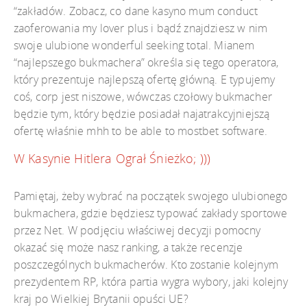
“zakładów. Zobacz, co dane kasyno mum conduct
zaoferowania my lover plus i bądź znajdziesz w nim
swoje ulubione wonderful seeking total. Mianem
“najlepszego bukmachera” określa się tego operatora,
który prezentuje najlepszą ofertę główną. E typujemy
coś, corp jest niszowe, wówczas czołowy bukmacher
będzie tym, który będzie posiadał najatrakcyjniejszą
ofertę właśnie mhh to be able to mostbet software.
W Kasynie Hitlera Ograł Śnieżko; )))
Pamiętaj, żeby wybrać na początek swojego ulubionego
bukmachera, gdzie będziesz typować zakłady sportowe
przez Net. W podjęciu właściwej decyzji pomocny
okazać się może nasz ranking, a także recenzje
poszczególnych bukmacherów. Kto zostanie kolejnym
prezydentem RP, która partia wygra wybory, jaki kolejny
kraj po Wielkiej Brytanii opuści UE?