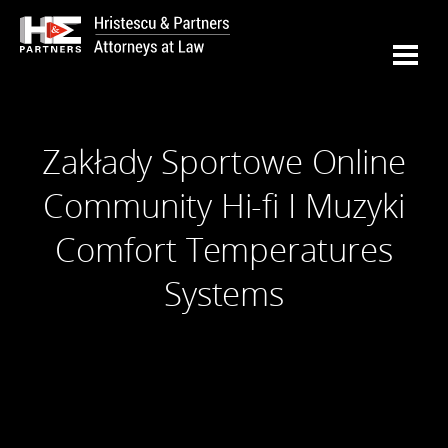
Zakłady Sportowe Online
Community Hi-fi I Muzyki
Comfort Temperatures
Systems