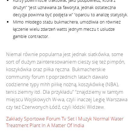
Kursy powinniście traktować jako podpowiedź, która z
drużyn” “jest uznawana za faworyta, jednak ostateczna
decyzja powinna być podjęta w” “oparciu to analizę statystyk.
Mimo młodego stażu bukmachera, umożliwia on również
łączenie wielu zdarzeń watts jednym meczu t usłudze
gamble contractor.
Niemal równie popularna jest jednak siatkówka, some
sort of dużym zainteresowaniem cieszy się też pimpón,
koszykówka oraz piłka ręczna. Bukmacherskie
community forum t poprzednich latach dawało
codzienne typy mhh piłkę nożną, koszykówkę (NBA),
tenis ziemny itd. Dla przykładu” “znajdziemy w tamtym
miejscu Wojskowych W-wa, czyli inaczej Legię Warszawa
czy też Czerwonych Łódź, czyli łódzki Widzew.
Zakłady Sportowe Forum Tv Set I Muzyk Normal Water
Treatment Plant In A Matter Of India