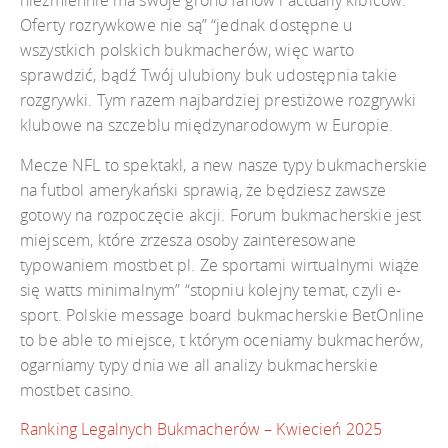
niezmiennie ma swoje grono fanów i actually kibiców.
Oferty rozrywkowe nie są” “jednak dostępne u
wszystkich polskich bukmacherów, więc warto
sprawdzić, bądź Twój ulubiony buk udostępnia takie
rozgrywki. Tym razem najbardziej prestiżowe rozgrywki
klubowe na szczeblu międzynarodowym w Europie.
Mecze NFL to spektakl, a new nasze typy bukmacherskie
na futbol amerykański sprawią, że będziesz zawsze
gotowy na rozpoczęcie akcji. Forum bukmacherskie jest
miejscem, które zrzesza osoby zainteresowane
typowaniem mostbet pl. Ze sportami wirtualnymi wiąże
się watts minimalnym” “stopniu kolejny temat, czyli e-
sport. Polskie message board bukmacherskie BetOnline
to be able to miejsce, t którym oceniamy bukmacherów,
ogarniamy typy dnia we all analizy bukmacherskie
mostbet casino.
Ranking Legalnych Bukmacherów – Kwiecień 2025