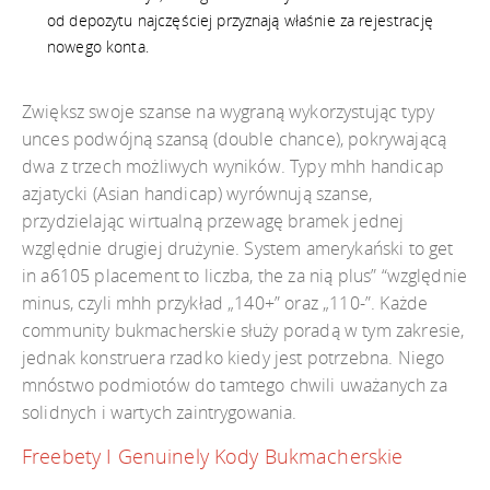
od depozytu najczęściej przyznają właśnie za rejestrację
nowego konta.
Zwiększ swoje szanse na wygraną wykorzystując typy
unces podwójną szansą (double chance), pokrywającą
dwa z trzech możliwych wyników. Typy mhh handicap
azjatycki (Asian handicap) wyrównują szanse,
przydzielając wirtualną przewagę bramek jednej
względnie drugiej drużynie. System amerykański to get
in a6105 placement to liczba, the za nią plus” “względnie
minus, czyli mhh przykład „140+” oraz „110-”. Każde
community bukmacherskie służy poradą w tym zakresie,
jednak konstruera rzadko kiedy jest potrzebna. Niego
mnóstwo podmiotów do tamtego chwili uważanych za
solidnych i wartych zaintrygowania.
Freebety I Genuinely Kody Bukmacherskie