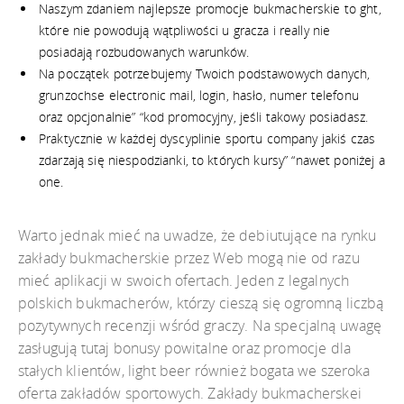
Naszym zdaniem najlepsze promocje bukmacherskie to ght,
które nie powodują wątpliwości u gracza i really nie
posiadają rozbudowanych warunków.
Na początek potrzebujemy Twoich podstawowych danych,
grunzochse electronic mail, login, hasło, numer telefonu
oraz opcjonalnie” “kod promocyjny, jeśli takowy posiadasz.
Praktycznie w każdej dyscyplinie sportu company jakiś czas
zdarzają się niespodzianki, to których kursy” “nawet poniżej a
one.
Warto jednak mieć na uwadze, że debiutujące na rynku
zakłady bukmacherskie przez Web mogą nie od razu
mieć aplikacji w swoich ofertach. Jeden z legalnych
polskich bukmacherów, którzy cieszą się ogromną liczbą
pozytywnych recenzji wśród graczy. Na specjalną uwagę
zasługują tutaj bonusy powitalne oraz promocje dla
stałych klientów, light beer również bogata we szeroka
oferta zakładów sportowych. Zakłady bukmacherskei