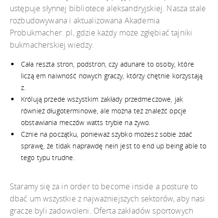
ustępuje słynnej bibliotece aleksandryjskiej. Nasza stale
rozbudowywana i aktualizowana Akademia
Probukmacher. pl, gdzie każdy może zgłębiać tajniki
bukmacherskiej wiedzy.
Cała reszta stron, podstron, czy adunare to osoby, które
liczą em naiwność nowych graczy, którzy chętnie korzystają
z.
Królują przede wszystkim zakłady przedmeczowe, jak
również długoterminowe, ale można też znaleźć opcje
obstawiania meczów watts trybie na żywo.
Cznie na początku, ponieważ szybko możesz sobie zdać
sprawę, że tidak naprawdę nein jest to end up being able to
tego typu trudne.
Staramy się za in order to become inside a posture to
dbać um wszystkie z najważniejszych sektorów, aby nasi
gracze byli zadowoleni. Oferta zakładów sportowych