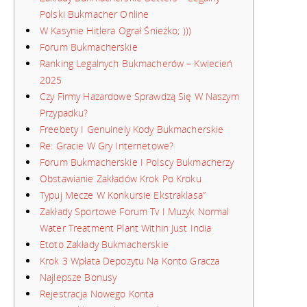
Polski Bukmacher Online
W Kasynie Hitlera Ograł Śnieżko; )))
Forum Bukmacherskie
Ranking Legalnych Bukmacherów – Kwiecień
2025
Czy Firmy Hazardowe Sprawdzą Się W Naszym
Przypadku?
Freebety I Genuinely Kody Bukmacherskie
Re: Gracie W Gry Internetowe?
Forum Bukmacherskie I Polscy Bukmacherzy
Obstawianie Zakładów Krok Po Kroku
Typuj Mecze W Konkursie Ekstraklasa”
Zakłady Sportowe Forum Tv I Muzyk Normal
Water Treatment Plant Within Just India
Etoto Zakłady Bukmacherskie
Krok 3 Wpłata Depozytu Na Konto Gracza
Najlepsze Bonusy
Rejestracja Nowego Konta