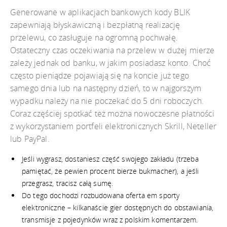
Generowane w aplikacjach bankowych kody BLIK
zapewniają błyskawiczną i bezpłatną realizację
przelewu, co zasługuje na ogromną pochwałę.
Ostateczny czas oczekiwania na przelew w dużej mierze
zależy jednak od banku, w jakim posiadasz konto. Choć
często pieniądze pojawiają się na koncie już tego
samego dnia lub na następny dzień, to w najgorszym
wypadku należy na nie poczekać do 5 dni roboczych.
Coraz częściej spotkać też można nowoczesne płatności
z wykorzystaniem portfeli elektronicznych Skrill, Neteller
lub PayPal.
Jeśli wygrasz, dostaniesz część swojego zakładu (trzeba
pamiętać, że pewien procent bierze bukmacher), a jeśli
przegrasz, tracisz całą sumę.
Do tego dochodzi rozbudowana oferta em sporty
elektroniczne – kilkanaście gier dostępnych do obstawiania,
transmisje z pojedynków wraz z polskim komentarzem.