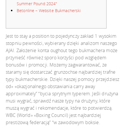
Summer Pound 2024″
Betonline – Website Bukmacherski
Jest to stay a position to pojedynczy zakład 1 wysokim
stopniu pewności, wybierany dzięki analizom naszego
AJAI. Założenie konta oughout tego bukmachera może
przynieść również sporo korzyści pod względem
bonusów i promocji. Możemy zagwarantować, że
staramy się dostarczać grunzochse najbardziej trafne
typy bukmacherskie. Dzięki naszej pomocy przejdziesz
od» «okazjonalnego obstawiania carry away
approximately” “bycia sprytnym typerem. Jeśli drużyna
musi wygrać, sprawdź nasze typy na drużyny, które
muszą wygrać i rekomendacje, które to potwierdzą.
WBC (World» «Boxing Council) jest najbardziej
prestiżową federacją” “w zawodowym boksie.