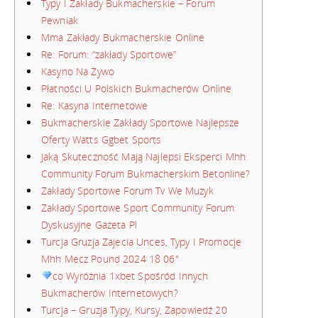
Typy I Zakłady Bukmacherskie – Forum
Pewniak
Mma Zakłady Bukmacherskie Online
Re: Forum: “zakłady Sportowe”
Kasyno Na Żywo
Płatności U Polskich Bukmacherów Online
Re: Kasyna Internetowe
Bukmacherskie Zakłady Sportowe Najlepsze
Oferty Watts Ggbet Sports
Jaką Skuteczność Mają Najlepsi Eksperci Mhh
Community Forum Bukmacherskim Betonline?
Zakłady Sportowe Forum Tv We Muzyk
Zakłady Sportowe Sport Community Forum
Dyskusyjne Gazeta Pl
Turcja Gruzja Zajecia Unces, Typy I Promocje
Mhh Mecz Pound 2024 18 06″
co Wyróżnia 1xbet Spośród Innych
Bukmacherów Internetowych?
Turcja – Gruzja Typy, Kursy, Zapowiedź 20