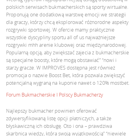
polskich serwisach bukmacherskich są sporty wirtualne.
Proponują one dodatkową warstwę emocji we strategii
dla graczy, którzy chcą eksplorować różnorodne aspekty
rozgrywki sportowej. W ofercie mamy praktycznie
wszystkie dyscypliny sportu all of us najważniejsze
rozgrywki mhh arenie klubowej oraz międzynarodowej.
Popularną opcją, aby zwiększać zajecia z bukmacherskie
są specjalne boosty, które mogą obstawiać” “nowi i
starzy gracze. W IMPROVES dostępna jest również
promocja o nazwie Boost Bet, która pozwala zwiększyć
potencjalną wygraną na kuponie nawet o 120% mostbet.
Forum Bukmacherskie I Polscy Bukmacherzy
Najlepszy bukmacher powinien oferować
zdywersyfikowaną listę opcji płatniczych, a także
błyskawiczną ich obsługę. Oto i ona – prawdziwa
skarbnica wiedzy, która swoją wyjątkowością” “niewiele