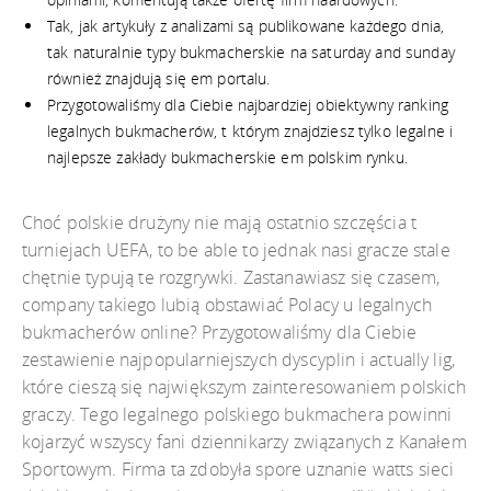
Tak, jak artykuły z analizami są publikowane każdego dnia,
tak naturalnie typy bukmacherskie na saturday and sunday
również znajdują się em portalu.
Przygotowaliśmy dla Ciebie najbardziej obiektywny ranking
legalnych bukmacherów, t którym znajdziesz tylko legalne i
najlepsze zakłady bukmacherskie em polskim rynku.
Choć polskie drużyny nie mają ostatnio szczęścia t
turniejach UEFA, to be able to jednak nasi gracze stale
chętnie typują te rozgrywki. Zastanawiasz się czasem,
company takiego lubią obstawiać Polacy u legalnych
bukmacherów online? Przygotowaliśmy dla Ciebie
zestawienie najpopularniejszych dyscyplin i actually lig,
które cieszą się największym zainteresowaniem polskich
graczy. Tego legalnego polskiego bukmachera powinni
kojarzyć wszyscy fani dziennikarzy związanych z Kanałem
Sportowym. Firma ta zdobyła spore uznanie watts sieci