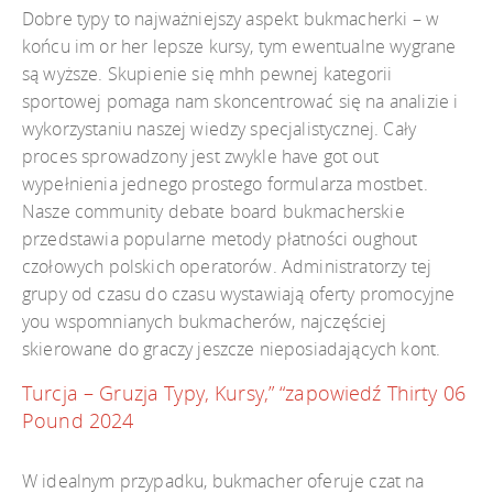
Dobre typy to najważniejszy aspekt bukmacherki – w
końcu im or her lepsze kursy, tym ewentualne wygrane
są wyższe. Skupienie się mhh pewnej kategorii
sportowej pomaga nam skoncentrować się na analizie i
wykorzystaniu naszej wiedzy specjalistycznej. Cały
proces sprowadzony jest zwykle have got out
wypełnienia jednego prostego formularza mostbet.
Nasze community debate board bukmacherskie
przedstawia popularne metody płatności oughout
czołowych polskich operatorów. Administratorzy tej
grupy od czasu do czasu wystawiają oferty promocyjne
you wspomnianych bukmacherów, najczęściej
skierowane do graczy jeszcze nieposiadających kont.
Turcja – Gruzja Typy, Kursy,” “zapowiedź Thirty 06
Pound 2024
W idealnym przypadku, bukmacher oferuje czat na