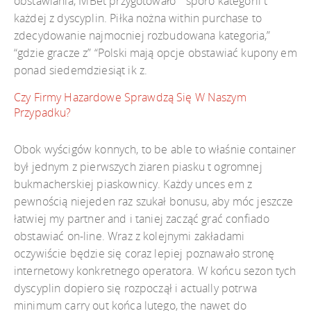
obstawiania, IviBet przygotowało” “sporo kategorii t
każdej z dyscyplin. Piłka nożna within purchase to
zdecydowanie najmocniej rozbudowana kategoria,”
“gdzie gracze z” “Polski mają opcje obstawiać kupony em
ponad siedemdziesiąt ik z.
Czy Firmy Hazardowe Sprawdzą Się W Naszym
Przypadku?
Obok wyścigów konnych, to be able to właśnie container
był jednym z pierwszych ziaren piasku t ogromnej
bukmacherskiej piaskownicy. Każdy unces em z
pewnością niejeden raz szukał bonusu, aby móc jeszcze
łatwiej my partner and i taniej zacząć grać confiado
obstawiać on-line. Wraz z kolejnymi zakładami
oczywiście będzie się coraz lepiej poznawało stronę
internetowy konkretnego operatora. W końcu sezon tych
dyscyplin dopiero się rozpoczął i actually potrwa
minimum carry out końca lutego, the nawet do