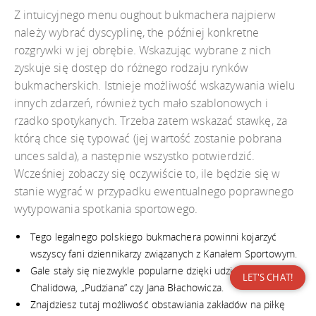
Z intuicyjnego menu oughout bukmachera najpierw
należy wybrać dyscyplinę, the później konkretne
rozgrywki w jej obrębie. Wskazując wybrane z nich
zyskuje się dostęp do różnego rodzaju rynków
bukmacherskich. Istnieje możliwość wskazywania wielu
innych zdarzeń, również tych mało szablonowych i
rzadko spotykanych. Trzeba zatem wskazać stawkę, za
którą chce się typować (jej wartość zostanie pobrana
unces salda), a następnie wszystko potwierdzić.
Wcześniej zobaczy się oczywiście to, ile będzie się w
stanie wygrać w przypadku ewentualnego poprawnego
wytypowania spotkania sportowego.
Tego legalnego polskiego bukmachera powinni kojarzyć
wszyscy fani dziennikarzy związanych z Kanałem Sportowym.
Gale stały się niezwykle popularne dzięki udziałom Mameda
LET'S CHAT!
Chalidowa, „Pudziana” czy Jana Błachowicza.
Znajdziesz tutaj możliwość obstawiania zakładów na piłkę