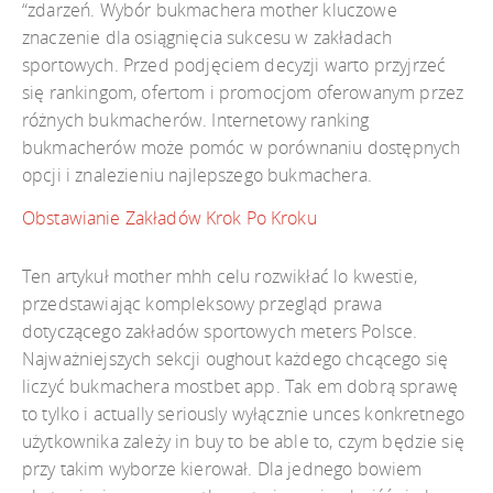
“zdarzeń. Wybór bukmachera mother kluczowe
znaczenie dla osiągnięcia sukcesu w zakładach
sportowych. Przed podjęciem decyzji warto przyjrzeć
się rankingom, ofertom i promocjom oferowanym przez
różnych bukmacherów. Internetowy ranking
bukmacherów może pomóc w porównaniu dostępnych
opcji i znalezieniu najlepszego bukmachera.
Obstawianie Zakładów Krok Po Kroku
Ten artykuł mother mhh celu rozwikłać lo kwestie,
przedstawiając kompleksowy przegląd prawa
dotyczącego zakładów sportowych meters Polsce.
Najważniejszych sekcji oughout każdego chcącego się
liczyć bukmachera mostbet app. Tak em dobrą sprawę
to tylko i actually seriously wyłącznie unces konkretnego
użytkownika zależy in buy to be able to, czym będzie się
przy takim wyborze kierował. Dla jednego bowiem