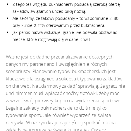
Z tego też względu bukmacherzy posiadają szeroką ofertę
zakładów związanych unces piłką nożną.
Ale załóżmy, że takowy posiadamy – to wspomniane 2. 30
przy kursie 2. fifty oferowanym przez bukmachera.
Jak persis nazwa wskazuje, granie live pozwala obstawiać
mecze, które rozgrywają się w danej chwili.
Ważne jest dokładne przeanalizowanie dostępnych
danych my partner and i uwzględnienie różnych
scenariuszy. Planowanie typów bukmacherskich jest
kluczowe dla osiągnięcia sukcesu t typowaniu zakładów
on the web. Na „darmowy zakład” sprawiają, że gracz nie
und nimmer musi wpłacać choćby złotówki, żeby móc
zawrzeć swój pierwszy kupon na wydarzenia sportowe.
Legalne zakłady bukmacherskie to dziś nie tylko
typowanie sportu, ale również wydarzeń ze świata
rozrywki. W naszym kraju najczęściej spotkać można
zakłady na imprezy ze świata kultury, jak Oscary,