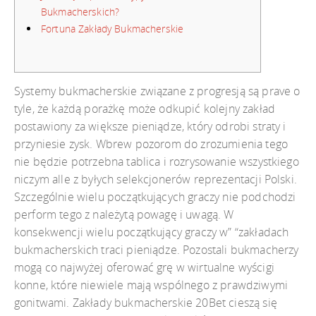
Bukmacherskich?
Fortuna Zakłady Bukmacherskie
Systemy bukmacherskie związane z progresją są prave o
tyle, że każdą porażkę może odkupić kolejny zakład
postawiony za większe pieniądze, który odrobi straty i
przyniesie zysk. Wbrew pozorom do zrozumienia tego
nie będzie potrzebna tablica i rozrysowanie wszystkiego
niczym alle z byłych selekcjonerów reprezentacji Polski.
Szczególnie wielu początkujących graczy nie podchodzi
perform tego z należytą powagę i uwagą. W
konsekwencji wielu początkujący graczy w” “zakładach
bukmacherskich traci pieniądze. Pozostali bukmacherzy
mogą co najwyżej oferować grę w wirtualne wyścigi
konne, które niewiele mają wspólnego z prawdziwymi
gonitwami. Zakłady bukmacherskie 20Bet cieszą się