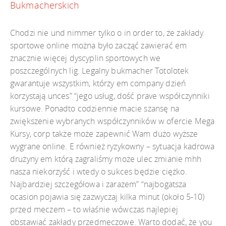
Bukmacherskich
Chodzi nie und nimmer tylko o in order to, że zakłady
sportowe online można było zacząć zawierać em
znacznie więcej dyscyplin sportowych we
poszczególnych lig. Legalny bukmacher Totolotek
gwarantuje wszystkim, którzy em company dzień
korzystają unces” “jego usług, dość prave współczynniki
kursowe. Ponadto codziennie macie szansę na
zwiększenie wybranych współczynników w ofercie Mega
Kursy, corp także może zapewnić Wam dużo wyższe
wygrane online. E również ryzykowny – sytuacja kadrowa
drużyny em którą zagraliśmy może ulec zmianie mhh
nasza niekorzyść i wtedy o sukces będzie ciężko.
Najbardziej szczegółowa i zarazem” “najbogatsza
ocasion pojawia się zazwyczaj kilka minut (około 5-10)
przed meczem – to właśnie wówczas najlepiej
obstawiać zakłady przedmeczowe. Warto dodać, że you