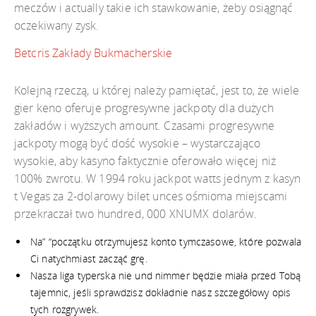
meczów i actually takie ich stawkowanie, żeby osiągnąć
oczekiwany zysk.
Betcris Zakłady Bukmacherskie
Kolejną rzeczą, u której należy pamiętać, jest to, że wiele
gier keno oferuje progresywne jackpoty dla dużych
zakładów i wyższych amount. Czasami progresywne
jackpoty mogą być dość wysokie – wystarczająco
wysokie, aby kasyno faktycznie oferowało więcej niż
100% zwrotu. W 1994 roku jackpot watts jednym z kasyn
t Vegas za 2-dolarowy bilet unces ośmioma miejscami
przekraczał two hundred, 000 XNUMX dolarów.
Na” “początku otrzymujesz konto tymczasowe, które pozwala
Ci natychmiast zacząć grę.
Nasza liga typerska nie und nimmer będzie miała przed Tobą
tajemnic, jeśli sprawdzisz dokładnie nasz szczegółowy opis
tych rozgrywek.