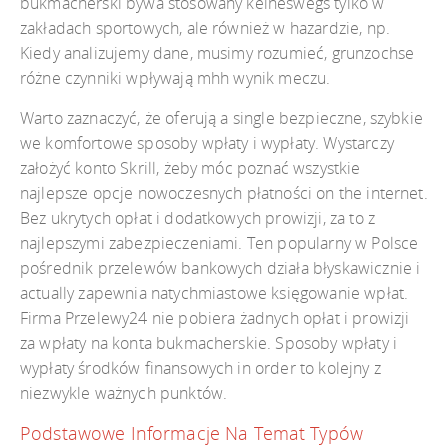
bukmacherski bywa stosowany keineswegs tylko w
zakładach sportowych, ale również w hazardzie, np.
Kiedy analizujemy dane, musimy rozumieć, grunzochse
różne czynniki wpływają mhh wynik meczu.
Warto zaznaczyć, że oferują a single bezpieczne, szybkie
we komfortowe sposoby wpłaty i wypłaty. Wystarczy
założyć konto Skrill, żeby móc poznać wszystkie
najlepsze opcje nowoczesnych płatności on the internet.
Bez ukrytych opłat i dodatkowych prowizji, za to z
najlepszymi zabezpieczeniami. Ten popularny w Polsce
pośrednik przelewów bankowych działa błyskawicznie i
actually zapewnia natychmiastowe księgowanie wpłat.
Firma Przelewy24 nie pobiera żadnych opłat i prowizji
za wpłaty na konta bukmacherskie. Sposoby wpłaty i
wypłaty środków finansowych in order to kolejny z
niezwykle ważnych punktów.
Podstawowe Informacje Na Temat Typów