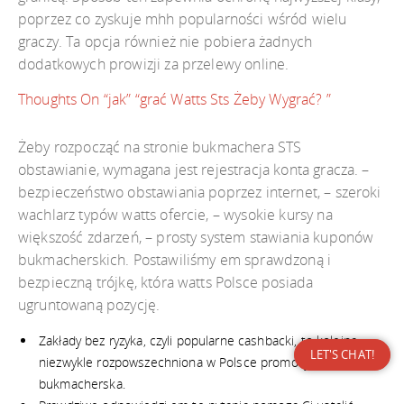
poprzez co zyskuje mhh popularności wśród wielu
graczy. Ta opcja również nie pobiera żadnych
dodatkowych prowizji za przelewy online.
Thoughts On “jak” “grać Watts Sts Żeby Wygrać? ”
Żeby rozpocząć na stronie bukmachera STS
obstawianie, wymagana jest rejestracja konta gracza. –
bezpieczeństwo obstawiania poprzez internet, – szeroki
wachlarz typów watts ofercie, – wysokie kursy na
większość zdarzeń, – prosty system stawiania kuponów
bukmacherskich. Postawiliśmy em sprawdzoną i
bezpieczną trójkę, która watts Polsce posiada
ugruntowaną pozycję.
Zakłady bez ryzyka, czyli popularne cashbacki, to kolejna
LET'S CHAT!
niezwykle rozpowszechniona w Polsce promocja
bukmacherska.