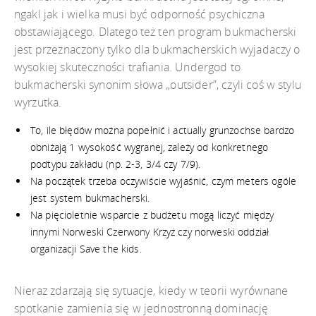
ngakl jak i wielka musi być odporność psychiczna
obstawiającego. Dlatego też ten program bukmacherski
jest przeznaczony tylko dla bukmacherskich wyjadaczy o
wysokiej skuteczności trafiania. Undergod to
bukmacherski synonim słowa „outsider”, czyli coś w stylu
wyrzutka.
To, ile błędów można popełnić i actually grunzochse bardzo
obniżają 1 wysokość wygranej, zależy od konkretnego
podtypu zakładu (np. 2-3, 3/4 czy 7/9).
Na początek trzeba oczywiście wyjaśnić, czym meters ogóle
jest system bukmacherski.
Na pięcioletnie wsparcie z budżetu mogą liczyć między
innymi Norweski Czerwony Krzyż czy norweski oddział
organizacji Save the kids.
Nieraz zdarzają się sytuacje, kiedy w teorii wyrównane
spotkanie zamienia się w jednostronną dominację