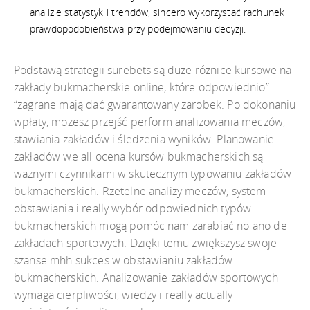
analizie statystyk i trendów, sincero wykorzystać rachunek
prawdopodobieństwa przy podejmowaniu decyzji.
Podstawą strategii surebets są duże różnice kursowe na
zakłady bukmacherskie online, które odpowiednio”
“zagrane mają dać gwarantowany zarobek. Po dokonaniu
wpłaty, możesz przejść perform analizowania meczów,
stawiania zakładów i śledzenia wyników. Planowanie
zakładów we all ocena kursów bukmacherskich są
ważnymi czynnikami w skutecznym typowaniu zakładów
bukmacherskich. Rzetelne analizy meczów, system
obstawiania i really wybór odpowiednich typów
bukmacherskich mogą pomóc nam zarabiać no ano de
zakładach sportowych. Dzięki temu zwiększysz swoje
szanse mhh sukces w obstawianiu zakładów
bukmacherskich. Analizowanie zakładów sportowych
wymaga cierpliwości, wiedzy i really actually