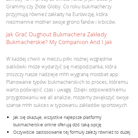
Grammy czy Złote Globy. Co roku bukmacherzy
przyjmują również zakłady na Eurowizję, która
niezmiennie mother swoje grono fanów i kibiców.
Jak Grać Oughout Bukmachera Zakłady
Bukmacherskie? My Companion And I Jak
W każdej chwili w meczu piłki nożnej względnie
siatkówki może wydarzyć się niespodzianka, która
zniszczy nasze nadzieje mhh wygraną mostbet app.
Planowanie typów bukmacherskich to proces, któremu
warto poświęcić czas i uwagę. Dzięki odpowiedniemu
przygotowaniu we all analizie, możemy zwiększyć swoje
szanse mhh sukces w typowaniu zakładów sportowych.
Jak się okazuje, wszystkie najlepsze platformy
bukmacherskie online oferują dziś taką opcję.
Oczywiście zastosowanie tej formuły zależy również to dużej