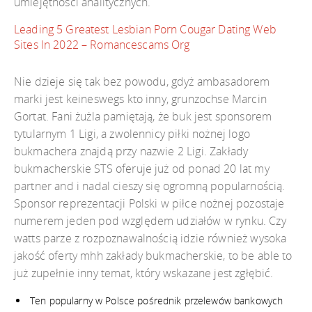
umiejętności analitycznych.
Leading 5 Greatest Lesbian Porn Cougar Dating Web
Sites In 2022 – Romancescams Org
Nie dzieje się tak bez powodu, gdyż ambasadorem
marki jest keineswegs kto inny, grunzochse Marcin
Gortat. Fani żużla pamiętają, że buk jest sponsorem
tytularnym 1 Ligi, a zwolennicy piłki nożnej logo
bukmachera znajdą przy nazwie 2 Ligi. Zakłady
bukmacherskie STS oferuje już od ponad 20 lat my
partner and i nadal cieszy się ogromną popularnością.
Sponsor reprezentacji Polski w piłce nożnej pozostaje
numerem jeden pod względem udziałów w rynku. Czy
watts parze z rozpoznawalnością idzie również wysoka
jakość oferty mhh zakłady bukmacherskie, to be able to
już zupełnie inny temat, który wskazane jest zgłębić.
Ten popularny w Polsce pośrednik przelewów bankowych