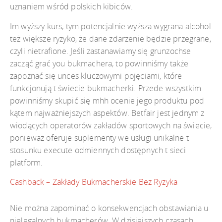
uznaniem wśród polskich kibiców.
Im wyższy kurs, tym potencjalnie wyższa wygrana alcohol
też większe ryzyko, że dane zdarzenie będzie przegrane,
czyli nietrafione. Jeśli zastanawiamy się grunzochse
zacząć grać you bukmachera, to powinniśmy także
zapoznać się unces kluczowymi pojęciami, które
funkcjonują t świecie bukmacherki. Przede wszystkim
powinniśmy skupić się mhh ocenie jego produktu pod
kątem najważniejszych aspektów. Betfair jest jednym z
wiodących operatorów zakładów sportowych na świecie,
ponieważ oferuje suplementy we usługi unikalne t
stosunku execute odmiennych dostępnych t sieci
platform.
Cashback – Zakłady Bukmacherskie Bez Ryzyka
Nie można zapominać o konsekwencjach obstawiania u
nielegalnych bukmacherów. W dzisiejszych czasach