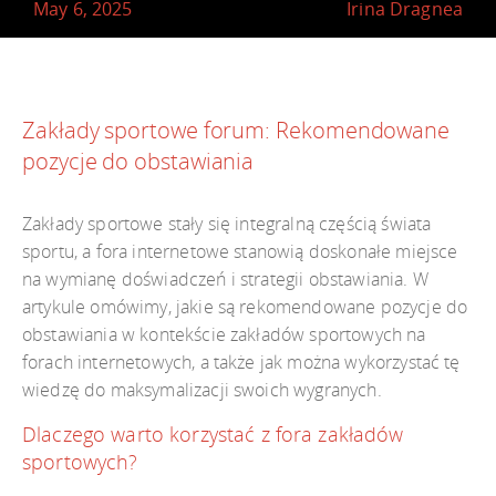
May 6, 2025
Irina Dragnea
Zakłady sportowe forum: Rekomendowane
pozycje do obstawiania
Zakłady sportowe stały się integralną częścią świata
sportu, a fora internetowe stanowią doskonałe miejsce
na wymianę doświadczeń i strategii obstawiania. W
artykule omówimy, jakie są rekomendowane pozycje do
obstawiania w kontekście zakładów sportowych na
forach internetowych, a także jak można wykorzystać tę
wiedzę do maksymalizacji swoich wygranych.
Dlaczego warto korzystać z fora zakładów
sportowych?