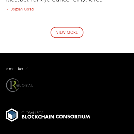
• Bogdan Coraci
VIEW MORE
A member of