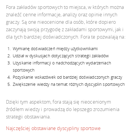
Fora zakładów sportowych to miejsca, w których można
znaleźć cenne informacje, analizy oraz opinie innych
graczy. Są one nieocenione dla osób, które dopiero
zaczynają swoją przygodę z zakładami sportowymi, jak i
dla tych bardziej doświadczonych. Fora te pozwalają na:
Wymianę doświadczeń między użytkownikami
Udział w dyskusjach dotyczących strategii zakładów
Uzyskanie informacji o nadchodzących wydarzeniach
sportowych
Pozyskanie wskazówek od bardziej doświadczonych graczy
Zwiększenie wiedzy na temat różnych dyscyplin sportowych
Dzięki tym aspektom, fora stają się nieocenionym
źródłem wiedzy i prowadzą do lepszego zrozumienia
strategii obstawiania.
Najczęściej obstawiane dyscypliny sportowe