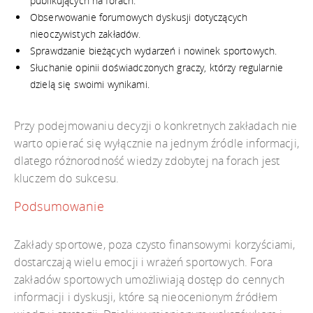
publikujących na forach.
Obserwowanie forumowych dyskusji dotyczących
nieoczywistych zakładów.
Sprawdzanie bieżących wydarzeń i nowinek sportowych.
Słuchanie opinii doświadczonych graczy, którzy regularnie
dzielą się swoimi wynikami.
Przy podejmowaniu decyzji o konkretnych zakładach nie
warto opierać się wyłącznie na jednym źródle informacji,
dlatego różnorodność wiedzy zdobytej na forach jest
kluczem do sukcesu.
Podsumowanie
Zakłady sportowe, poza czysto finansowymi korzyściami,
dostarczają wielu emocji i wrażeń sportowych. Fora
zakładów sportowych umożliwiają dostęp do cennych
informacji i dyskusji, które są nieocenionym źródłem