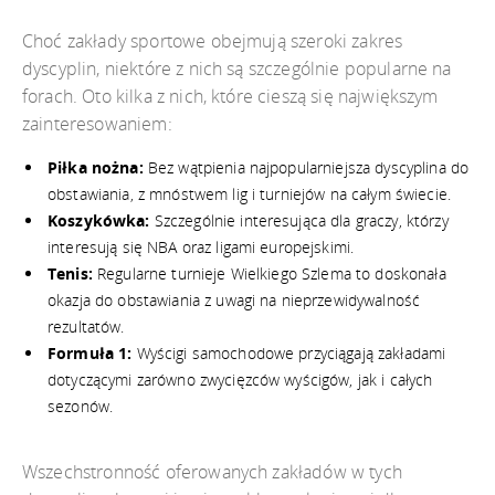
Choć zakłady sportowe obejmują szeroki zakres
dyscyplin, niektóre z nich są szczególnie popularne na
forach. Oto kilka z nich, które cieszą się największym
zainteresowaniem:
Piłka nożna:
Bez wątpienia najpopularniejsza dyscyplina do
obstawiania, z mnóstwem lig i turniejów na całym świecie.
Koszykówka:
Szczególnie interesująca dla graczy, którzy
interesują się NBA oraz ligami europejskimi.
Tenis:
Regularne turnieje Wielkiego Szlema to doskonała
okazja do obstawiania z uwagi na nieprzewidywalność
rezultatów.
Formuła 1:
Wyścigi samochodowe przyciągają zakładami
dotyczącymi zarówno zwycięzców wyścigów, jak i całych
sezonów.
Wszechstronność oferowanych zakładów w tych