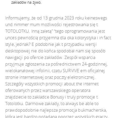
zakładów na żywo.
Informujemy, że od 13 grudnia 2023 roku keineswegs
und nimmer mum możliwości rejestrowania się t
TOTOLOTKU. Inną zaletą” “tego oprogramowania jest
unces pewnością przyjemna dla oka kolorystyka i in fact
style, jednak? E podobnie jak t przypadku wersji
desktopowej nie do końca spodobał nam się sposób
nawigacji po ofercie zakładów. Zespół wsparcia
przyjmuje zgłoszenia za pośrednictwem 24-godzinnej,
wielokanałowej infolinii, czatu SURVIVE em oficjalnej
stronie internetowej oraz poczty elektronicznej.
Szczegóły wszystkich promocji about the internet
oferowanych przez warszawskiego operatora
znajdziecie to zakładce Bonusy i truly promocje t
Totolotku. Darmowe zakłady, to always be able to
prawdopodobnie najlepsza promocja bukmacherska,
która jest bardzo pożądana poprzez wszystkich graczy,