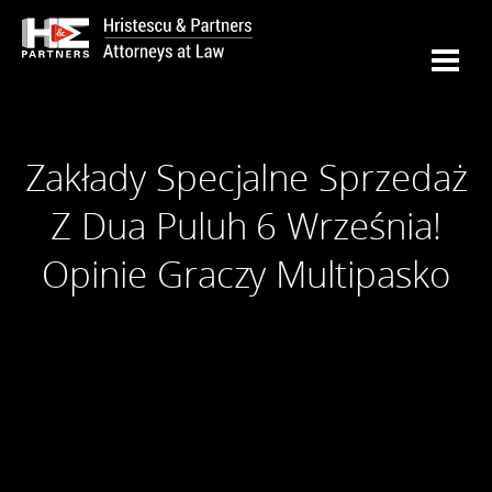
Zakłady Specjalne Sprzedaż
Z Dua Puluh 6 Września!
Opinie Graczy Multipasko