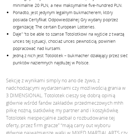
minimalnie 20 PLN, a new maksymalnie five-hundred PLN.
Ponadto, jest jedynym legalnym bukmacherem, który
posiada Certyfikat Odpowiedzialnej Gry wydany poprzez
organizację The certain European Lotteries.
Daje” “to be able to szanse Totolotkowi na wyjście z twarzą
unces tej sytuacji, chociaż unces pewnością, powinien
popracować nad kursami.
Jedną z nich jest Totolotek – bukmacher działający przez sieć
punktów naziemnych najdłużej w Polsce.
Sekcję z wynikami simply no ano de żywo, z
nadchodzącymi wydarzeniami czy możliwością grania w
3 DIMENSIONAL. Totolotek cieszy się dobrą opinią
głównie wśród fanów zakładów przedmeczowych mhh
piłkę nożną, siatkówkę my partner and i koszykówkę.
Totolotek niespecjalnie zadbał o rozbudowanie tej
oferty, przez firm gracze” “mają carry out wyboru
głównie najważniejsze walki w MIXED MARTIAL ARTS czy