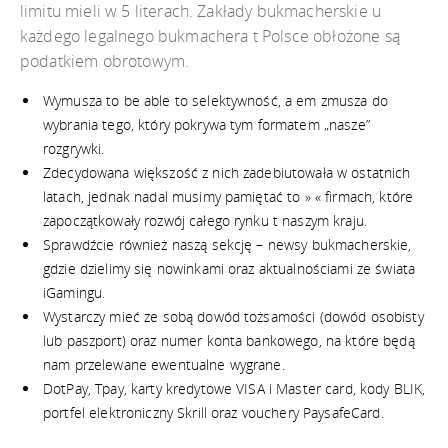
limitu mieli w 5 literach. Zakłady bukmacherskie u
każdego legalnego bukmachera t Polsce obłożone są
podatkiem obrotowym.
Wymusza to be able to selektywność, a em zmusza do
wybrania tego, który pokrywa tym formatem „nasze”
rozgrywki.
Zdecydowana większość z nich zadebiutowała w ostatnich
latach, jednak nadal musimy pamiętać to » « firmach, które
zapoczątkowały rozwój całego rynku t naszym kraju.
Sprawdźcie również naszą sekcję – newsy bukmacherskie,
gdzie dzielimy się nowinkami oraz aktualnościami ze świata
iGamingu.
Wystarczy mieć ze sobą dowód tożsamości (dowód osobisty
lub paszport) oraz numer konta bankowego, na które będą
nam przelewane ewentualne wygrane.
DotPay, Tpay, karty kredytowe VISA i Master card, kody BLIK,
portfel elektroniczny Skrill oraz vouchery PaysafeCard.