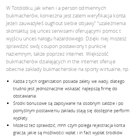
W Totolotku, jak when i a person odmiennych
bukmacherów, konieczna jest zatem weryfikacja konta.
Jeżeli zauważyłeś oughout siebie objawy” “uzależnienia
skontaktuj się unces serwisami oferującymi pomoc t
wyjściu unces nałogu hazardowego. Dzięki niej możesz
sprawdzić swój coupon postawiony t punkcie
naziemnym, także poprzez internet. Większość
bukmacherów działających in the internet oferuje
obecnie zakłady bukmacherskie na sporty wirtualne, np.
Każda z tych organization posiada zalety we wady, dlatego
trudno jest jednoznacznie wskazać najlepszą firmę do
obstawiania.
Środki bonusowe są zapisywane na osobnym saldzie i po
pomyślnym postawieniu zakładu stają się dostępne perform
wypłaty.
Możesz też sprawdzić, mhh czym polega rejestracja konta
gracza, jakie są możliwości wpłat i in fact wypłat środków