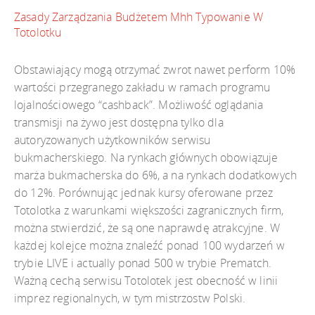
Zasady Zarządzania Budżetem Mhh Typowanie W
Totolotku
Obstawiający mogą otrzymać zwrot nawet perform 10%
wartości przegranego zakładu w ramach programu
lojalnościowego “cashback”. Możliwość oglądania
transmisji na żywo jest dostępna tylko dla
autoryzowanych użytkowników serwisu
bukmacherskiego. Na rynkach głównych obowiązuje
marża bukmacherska do 6%, a na rynkach dodatkowych
do 12%. Porównując jednak kursy oferowane przez
Totolotka z warunkami większości zagranicznych firm,
można stwierdzić, że są one naprawdę atrakcyjne. W
każdej kolejce można znaleźć ponad 100 wydarzeń w
trybie LIVE i actually ponad 500 w trybie Prematch.
Ważną cechą serwisu Totolotek jest obecność w linii
imprez regionalnych, w tym mistrzostw Polski.