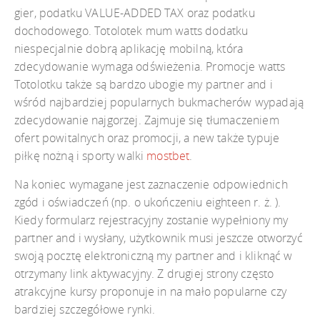
gier, podatku VALUE-ADDED TAX oraz podatku
dochodowego. Totolotek mum watts dodatku
niespecjalnie dobrą aplikację mobilną, która
zdecydowanie wymaga odświeżenia. Promocje watts
Totolotku także są bardzo ubogie my partner and i
wśród najbardziej popularnych bukmacherów wypadają
zdecydowanie najgorzej. Zajmuje się tłumaczeniem
ofert powitalnych oraz promocji, a new także typuje
piłkę nożną i sporty walki
mostbet
.
Na koniec wymagane jest zaznaczenie odpowiednich
zgód i oświadczeń (np. o ukończeniu eighteen r. ż. ).
Kiedy formularz rejestracyjny zostanie wypełniony my
partner and i wysłany, użytkownik musi jeszcze otworzyć
swoją pocztę elektroniczną my partner and i kliknąć w
otrzymany link aktywacyjny. Z drugiej strony często
atrakcyjne kursy proponuje in na mało popularne czy
bardziej szczegółowe rynki.