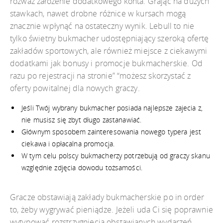
rozważ założenie dodatkowego konta. Grając na dużych
stawkach, nawet drobne różnice w kursach mogą
znacznie wpłynąć na ostateczny wynik. Lebull to nie
tylko świetny bukmacher udostępniający szeroką ofertę
zakładów sportowych, ale również miejsce z ciekawymi
dodatkami jak bonusy i promocje bukmacherskie. Od
razu po rejestracji na stronie” “możesz skorzystać z
oferty powitalnej dla nowych graczy.
Jeśli Twój wybrany bukmacher posiada najlepsze zajecia z,
nie musisz się zbyt długo zastanawiać.
Głównym sposobem zainteresowania nowego typera jest
ciekawa i opłacalna promocja.
W tym celu polscy bukmacherzy potrzebują od graczy skanu
względnie zdjęcia dowodu tożsamości.
Gracze obstawiają zakłady bukmacherskie po in order
to, żeby wygrywać pieniądze. Jeżeli uda Ci się poprawnie
wytypować rozstrzygnięcia obstawianych wydarzeń,