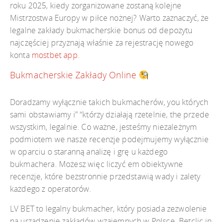
roku 2025, kiedy zorganizowane zostaną kolejne
Mistrzostwa Europy w piłce nożnej? Warto zaznaczyć, że
legalne zakłady bukmacherskie bonus od depozytu
najczęściej przyznają właśnie za rejestrację nowego
konta
mostbet app
.
Bukmacherskie Zakłady Online
Doradzamy wyłącznie takich bukmacherów, you których
sami obstawiamy i” “którzy działają rzetelnie, the przede
wszystkim, legalnie. Co ważne, jesteśmy niezależnym
podmiotem we nasze recenzje podejmujemy wyłącznie
w oparciu o staranną analizę i grę u każdego
bukmachera. Możesz więc liczyć em obiektywne
recenzje, które bezstronnie przedstawią wady i zalety
każdego z operatorów.
LV BET to legalny bukmacher, który posiada zezwolenie
na urządzenie zakładów wzajemnych w Polsce. Betclic in