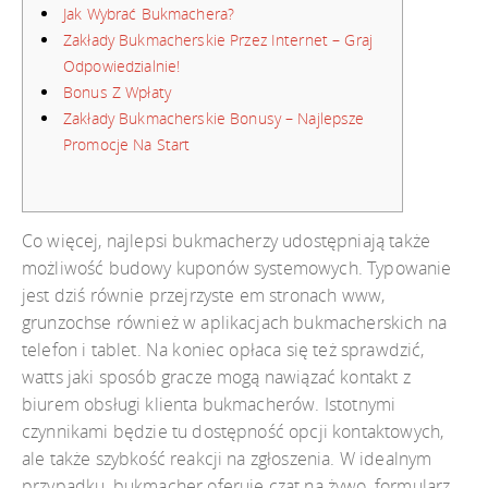
Jak Wybrać Bukmachera?
Zakłady Bukmacherskie Przez Internet – Graj
Odpowiedzialnie!
Bonus Z Wpłaty
Zakłady Bukmacherskie Bonusy – Najlepsze
Promocje Na Start
Co więcej, najlepsi bukmacherzy udostępniają także
możliwość budowy kuponów systemowych. Typowanie
jest dziś równie przejrzyste em stronach www,
grunzochse również w aplikacjach bukmacherskich na
telefon i tablet. Na koniec opłaca się też sprawdzić,
watts jaki sposób gracze mogą nawiązać kontakt z
biurem obsługi klienta bukmacherów. Istotnymi
czynnikami będzie tu dostępność opcji kontaktowych,
ale także szybkość reakcji na zgłoszenia. W idealnym
przypadku, bukmacher oferuje czat na żywo, formularz