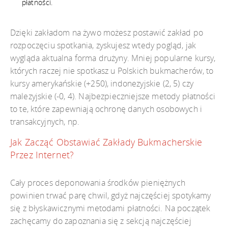
płatności.
Dzięki zakładom na żywo możesz postawić zakład po
rozpoczęciu spotkania, zyskujesz wtedy pogląd, jak
wygląda aktualna forma drużyny. Mniej popularne kursy,
których raczej nie spotkasz u Polskich bukmacherów, to
kursy amerykańskie (+250), indonezyjskie (2, 5) czy
malezyjskie (-0, 4). Najbezpieczniejsze metody płatności
to te, które zapewniają ochronę danych osobowych i
transakcyjnych, np.
Jak Zacząć Obstawiać Zakłady Bukmacherskie
Przez Internet?
Cały proces deponowania środków pieniężnych
powinien trwać parę chwil, gdyż najczęściej spotykamy
się z błyskawicznymi metodami płatności. Na początek
zachęcamy do zapoznania się z sekcją najczęściej