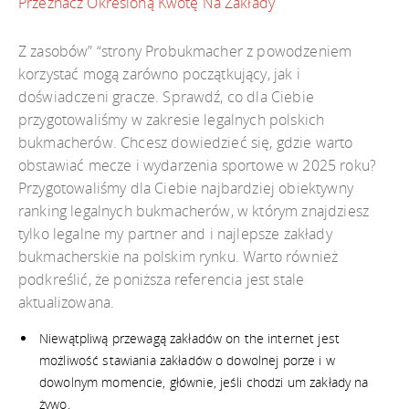
Przeznacz Określoną Kwotę Na Zakłady
Z zasobów” “strony Probukmacher z powodzeniem
korzystać mogą zarówno początkujący, jak i
doświadczeni gracze. Sprawdź, co dla Ciebie
przygotowaliśmy w zakresie legalnych polskich
bukmacherów. Chcesz dowiedzieć się, gdzie warto
obstawiać mecze i wydarzenia sportowe w 2025 roku?
Przygotowaliśmy dla Ciebie najbardziej obiektywny
ranking legalnych bukmacherów, w którym znajdziesz
tylko legalne my partner and i najlepsze zakłady
bukmacherskie na polskim rynku. Warto również
podkreślić, że poniższa referencia jest stale
aktualizowana.
Niewątpliwą przewagą zakładów on the internet jest
możliwość stawiania zakładów o dowolnej porze i w
dowolnym momencie, głównie, jeśli chodzi um zakłady na
żywo.