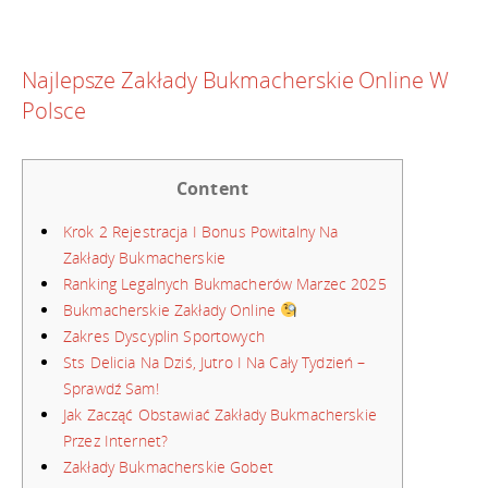
Najlepsze Zakłady Bukmacherskie Online W
Polsce
Content
Krok 2 Rejestracja I Bonus Powitalny Na
Zakłady Bukmacherskie
Ranking Legalnych Bukmacherów Marzec 2025
Bukmacherskie Zakłady Online
Zakres Dyscyplin Sportowych
Sts Delicia Na Dziś, Jutro I Na Cały Tydzień –
Sprawdź Sam!
Jak Zacząć Obstawiać Zakłady Bukmacherskie
Przez Internet?
Zakłady Bukmacherskie Gobet