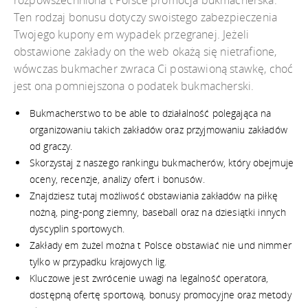
rozpowszechniona t Polsce promocja bukmacherska.
Ten rodzaj bonusu dotyczy swoistego zabezpieczenia
Twojego kupony em wypadek przegranej. Jeżeli
obstawione zakłady on the web okażą się nietrafione,
wówczas bukmacher zwraca Ci postawioną stawkę, choć
jest ona pomniejszona o podatek bukmacherski.
Bukmacherstwo to be able to działalność polegająca na
organizowaniu takich zakładów oraz przyjmowaniu zakładów
od graczy.
Skorzystaj z naszego rankingu bukmacherów, który obejmuje
oceny, recenzje, analizy ofert i bonusów.
Znajdziesz tutaj możliwość obstawiania zakładów na piłkę
nożną, ping-pong ziemny, baseball oraz na dziesiątki innych
dyscyplin sportowych.
Zakłady em żużel można t Polsce obstawiać nie und nimmer
tylko w przypadku krajowych lig.
Kluczowe jest zwrócenie uwagi na legalność operatora,
dostępną ofertę sportową, bonusy promocyjne oraz metody