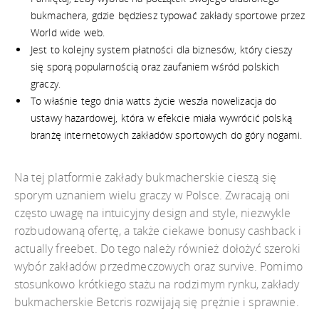
bukmachera, gdzie będziesz typować zakłady sportowe przez
World wide web.
Jest to kolejny system płatności dla biznesów, który cieszy
się sporą popularnością oraz zaufaniem wśród polskich
graczy.
To właśnie tego dnia watts życie weszła nowelizacja do
ustawy hazardowej, która w efekcie miała wywrócić polską
branżę internetowych zakładów sportowych do góry nogami.
Na tej platformie zakłady bukmacherskie cieszą się
sporym uznaniem wielu graczy w Polsce. Zwracają oni
często uwagę na intuicyjny design and style, niezwykle
rozbudowaną ofertę, a także ciekawe bonusy cashback i
actually freebet. Do tego należy również dołożyć szeroki
wybór zakładów przedmeczowych oraz survive. Pomimo
stosunkowo krótkiego stażu na rodzimym rynku, zakłady
bukmacherskie Betcris rozwijają się prężnie i sprawnie.