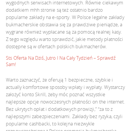
wygodnych serwisach internetowych. Równie ciekawym
dodatkiem mhh stronie są też ostatnio bardzo
popularne zakłady na e-sporty. W Polsce legalne zakłady
bukmacherskie obstawia się za prawdziwe pieniądze, a
wygrane również wypłacane są za pomocą realnej kasy.
Z tego względu warto sprawdzić, jakie metody płatności
dostępne są w ofertach polskich bukmacherów.
Sts Oferta Na Dziś, Jutro I Na Cały Tydzień – Sprawdź
Sam!
Warto zaznaczyć, że oferują 1 bezpieczne, szybkie i
actually komfortowe sposoby wpłaty i wypłaty. Wystarczy
założyć konto Skrill, żeby móc poznać wszystkie
najlepsze opcje nowoczesnych płatności on the internet.
Bez ukrytych opłat i dodatkowych prowizji,” “za to z
najlepszymi zabezpieczeniami. Zakłady bez ryzyka, czyli
popularne cashbacki, to kolejna niezwykle