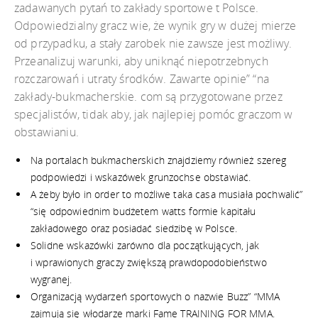
zadawanych pytań to zakłady sportowe t Polsce.
Odpowiedzialny gracz wie, że wynik gry w dużej mierze
od przypadku, a stały zarobek nie zawsze jest możliwy.
Przeanalizuj warunki, aby uniknąć niepotrzebnych
rozczarowań i utraty środków. Zawarte opinie” “na
zakłady-bukmacherskie. com są przygotowane przez
specjalistów, tidak aby, jak najlepiej pomóc graczom w
obstawianiu.
Na portalach bukmacherskich znajdziemy również szereg
podpowiedzi i wskazówek grunzochse obstawiać.
A żeby było in order to możliwe taka casa musiała pochwalić”
“się odpowiednim budżetem watts formie kapitału
zakładowego oraz posiadać siedzibę w Polsce.
Solidne wskazówki zarówno dla początkujących, jak
i wprawionych graczy zwiększą prawdopodobieństwo
wygranej.
Organizacją wydarzeń sportowych o nazwie Buzz” “MMA
zajmują się włodarze marki Fame TRAINING FOR MMA.