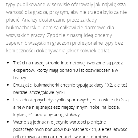
typy publikowane w serwisie oferowały jak największą
wartość dla gracza, przy tym, aby nie trzeba było za nie
płacić. Analizy dostarczane przez zakłady-
bukmacherskie. com są całkowicie darmowe dla
wszystkich graczy. Zgodnie z naszą ideą chcemy
zapewnić wszystkim graczom profesjonalne typy bez
konieczności dokonywania jakichkolwiek opłat.
Treści na naszej stronie internetowej tworzone są przez
ekspertów, którzy mają ponad 10 lat doświadczenia w
branży.
Entuzjaści bukmacherki chętnie typują zakłady 1X2, ale też
bardziej szczegółowe rynki.
Lista dostępnych dyscyplin sportowych jest o wiele dłuższa,
a new na niej znajdziesz między innymi hokej na lodzie,
krykiet, F1 oraz ping-pong stołowy.
Ważne są jednak nie jedynie wartości pieniężne
poszczególnych bonusów bukmacherskich, ale też łatwość
odblokowania my partner and i warunki obrotowe.