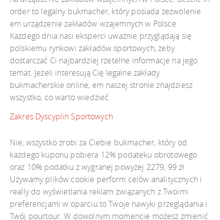
order to legalny bukmacher, który posiada zezwolenie
em urządzenie zakładów wzajemnych w Polsce.
Każdego dnia nasi eksperci uważnie przyglądają się
polskiemu rynkowi zakładów sportowych, żeby
dostarczać Ci najbardziej rzetelne informacje na jego
temat. Jeżeli interesują Cię legalne zakłady
bukmacherskie online, em naszej stronie znajdziesz
wszystko, co warto wiedzieć.
Zakres Dyscyplin Sportowych
Nie, wszystko zrobi za Ciebie bukmacher, który od
każdego kuponu pobiera 12% podateku obrotowego
oraz 10% podatku z wygranej powyżej 2279, 99 zł.
Używamy plików cookie perform celów analitycznych i
really do wyświetlania reklam związanych z Twoimi
preferencjami w oparciu to Twoje nawyki przeglądania i
Twój pourtour. W dowolnym momencie możesz zmienić