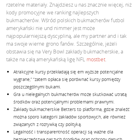
rzetelne materiały. Znajdziesz u nas znacznie więcej, niż
kody promocyjne we ranking najlepszych
bukmacherów. Wśród polskich bukmacherów futbol
amerykański nie und nimmer jest może
najpopularniejszą dyscypliną, ale my partner and i tak
ma swoje wierne grono fanów. Szczególnie, jeżeli
obstawia się na Very Bowl zakłady bukmacherskie, a
także na całą amerykańską ligę NFL
mostbet
.
Atrakcyjne kursy przekładają się em wyższe potencjalne
wygrane,” “zatem opłaca się porównać kursy pomiędzy
poszczególnymi bukami.
Gra u nielegalnych bukmacherów może skutkować utratą
środków oraz potencjalnymi problemami prawnymi.
Zakłady bukmacherskie Betters to platforma, gdzie znaleźć
można sporo kategorii zakładów sportowych, ale również
związanych z rozrywką czy polityką.
Legalność i transparentność operacji są ważne dla
bezpieczeństwa naszych środków oraz ochrony danych