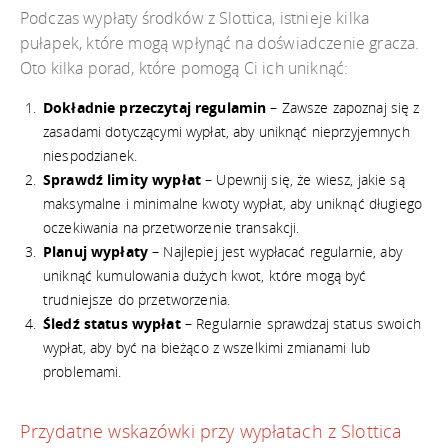
Podczas wypłaty środków z Slottica, istnieje kilka
pułapek, które mogą wpłynąć na doświadczenie gracza.
Oto kilka porad, które pomogą Ci ich uniknąć:
Dokładnie przeczytaj regulamin
– Zawsze zapoznaj się z
zasadami dotyczącymi wypłat, aby uniknąć nieprzyjemnych
niespodzianek.
Sprawdź limity wypłat
– Upewnij się, że wiesz, jakie są
maksymalne i minimalne kwoty wypłat, aby uniknąć długiego
oczekiwania na przetworzenie transakcji.
Planuj wypłaty
– Najlepiej jest wypłacać regularnie, aby
uniknąć kumulowania dużych kwot, które mogą być
trudniejsze do przetworzenia.
Śledź status wypłat
– Regularnie sprawdzaj status swoich
wypłat, aby być na bieżąco z wszelkimi zmianami lub
problemami.
Przydatne wskazówki przy wypłatach z Slottica