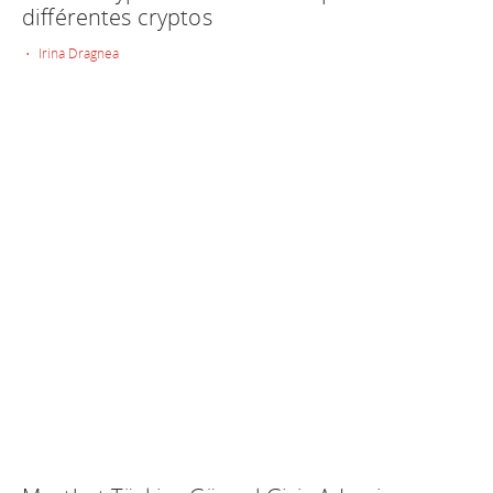
différentes cryptos
• Irina Dragnea