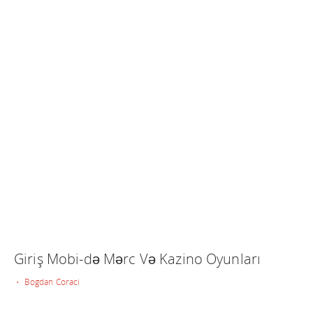
Giriş Mobi-də Mərc Və Kazino Oyunları
• Bogdan Coraci