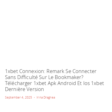
1xbet Connexion: Remark Se Connecter
Sans Difficulté Sur Le Bookmaker?
Télécharger 1xbet Apk Android Et Ios 1xbet
Dernière Version
September 4, 2025 • Irina Dragnea