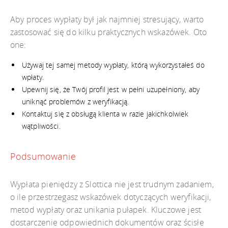
Aby proces wypłaty był jak najmniej stresujący, warto
zastosować się do kilku praktycznych wskazówek. Oto
one:
Używaj tej samej metody wypłaty, którą wykorzystałeś do
wpłaty.
Upewnij się, że Twój profil jest w pełni uzupełniony, aby
uniknąć problemów z weryfikacją.
Kontaktuj się z obsługą klienta w razie jakichkolwiek
wątpliwości.
Podsumowanie
Wypłata pieniędzy z Slottica nie jest trudnym zadaniem,
o ile przestrzegasz wskazówek dotyczących weryfikacji,
metod wypłaty oraz unikania pułapek. Kluczowe jest
dostarczenie odpowiednich dokumentów oraz ścisłe