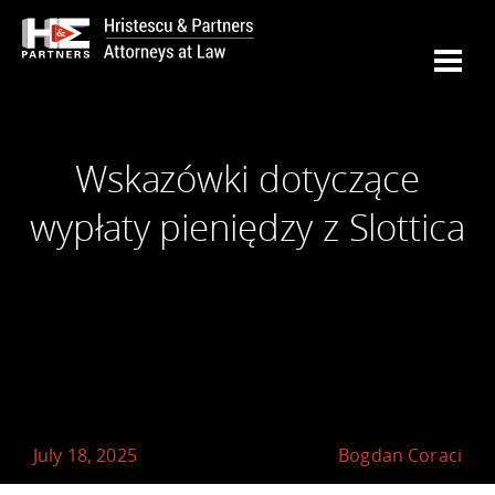
Wskazówki dotyczące
wypłaty pieniędzy z Slottica
July 18, 2025
Bogdan Coraci