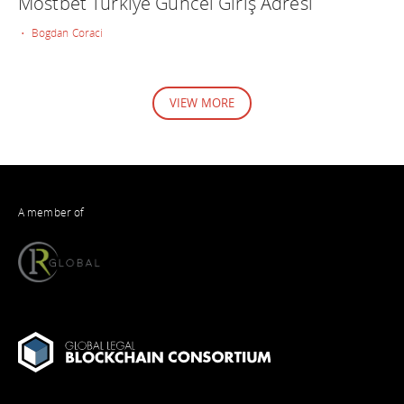
Mostbet Türkiye Güncel Giriş Adresi
• Bogdan Coraci
VIEW MORE
A member of