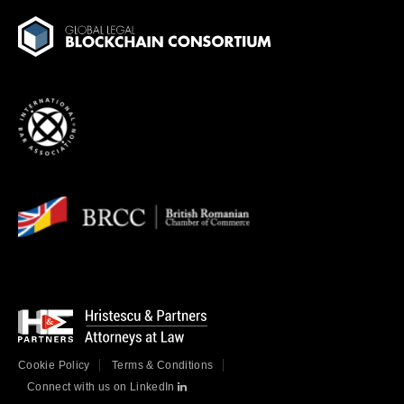
Cookie Policy
Terms & Conditions
Connect with us on LinkedIn