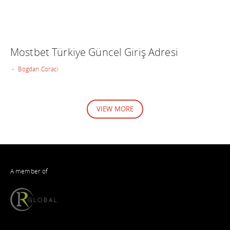
Mostbet Türkiye Güncel Giriş Adresi
• Bogdan Coraci
VIEW MORE
A member of