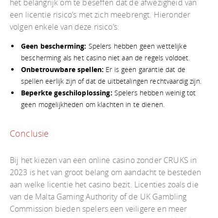
het belangrijk om te beseffen dat de afwezigheid van
een licentie risico’s met zich meebrengt. Hieronder
volgen enkele van deze risico’s:
Geen bescherming:
Spelers hebben geen wettelijke
bescherming als het casino niet aan de regels voldoet.
Onbetrouwbare spellen:
Er is geen garantie dat de
spellen eerlijk zijn of dat de uitbetalingen rechtvaardig zijn.
Beperkte geschiloplossing:
Spelers hebben weinig tot
geen mogelijkheden om klachten in te dienen.
Conclusie
Bij het kiezen van een online casino zonder CRUKS in
2023 is het van groot belang om aandacht te besteden
aan welke licentie het casino bezit. Licenties zoals die
van de Malta Gaming Authority of de UK Gambling
Commission bieden spelers een veiligere en meer