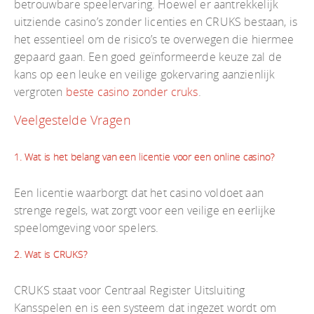
betrouwbare speelervaring. Hoewel er aantrekkelijk
uitziende casino’s zonder licenties en CRUKS bestaan, is
het essentieel om de risico’s te overwegen die hiermee
gepaard gaan. Een goed geïnformeerde keuze zal de
kans op een leuke en veilige gokervaring aanzienlijk
vergroten
beste casino zonder cruks
.
Veelgestelde Vragen
1. Wat is het belang van een licentie voor een online casino?
Een licentie waarborgt dat het casino voldoet aan
strenge regels, wat zorgt voor een veilige en eerlijke
speelomgeving voor spelers.
2. Wat is CRUKS?
CRUKS staat voor Centraal Register Uitsluiting
Kansspelen en is een systeem dat ingezet wordt om