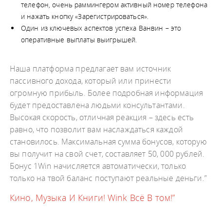
телефон, очень раммингером активный номер телефона
и нажать кнопку «Зарегистрироваться».
Один из ключевых аспектов успеха Ванвин – это
оперативные выплаты выигрышей.
Наша платформа предлагает вам источник
пассивного дохода, который или принести
огромную прибыль. Более подробная информация
будет предоставлена людьми консультантами.
Высокая скорость, отличная реакция – здесь есть
равно, что позволит вам наслаждаться каждой
становилось. Максимальная сумма бонусов, которую
вы получит на свой счет, составляет 50, 000 рублей.
Бонус 1Win начисляется автоматически, только
только на твой баланс поступают реальные деньги.”
Кино, Музыка И Книги! Wink Всё В том!”