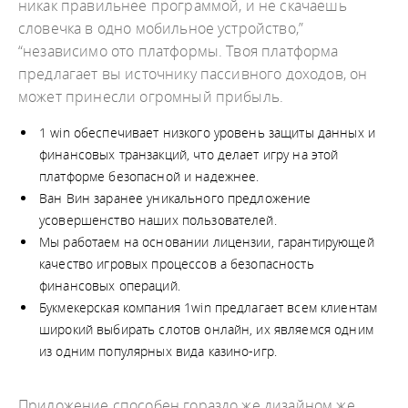
никак правильнее программой, и не скачаешь
словечка в одно мобильное устройство,”
“независимо ото платформы. Твоя платформа
предлагает вы источнику пассивного доходов, он
может принесли огромный прибыль.
1 win обеспечивает низкого уровень защиты данных и
финансовых транзакций, что делает игру на этой
платформе безопасной и надежнее.
Ван Вин заранее уникального предложение
усовершенство наших пользователей.
Мы работаем на основании лицензии, гарантирующей
качество игровых процессов а безопасность
финансовых операций.
Букмекерская компания 1win предлагает всем клиентам
широкий выбирать слотов онлайн, их являемся одним
из одним популярных вида казино-игр.
Приложение способен гораздо же дизайном же