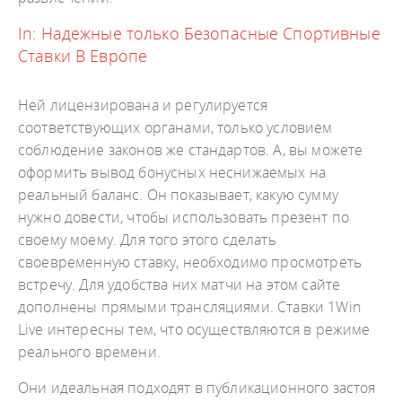
In: Надежные только Безопасные Спортивные
Ставки В Европе
Ней лицензирована и регулируется
соответствующих органами, только условием
соблюдение законов же стандартов. А, вы можете
оформить вывод бонусных неснижаемых на
реальный баланс. Он показывает, какую сумму
нужно довести, чтобы использовать презент по
своему моему. Для того этого сделать
своевременную ставку, необходимо просмотреть
встречу. Для удобства них матчи на этом сайте
дополнены прямыми трансляциями. Ставки 1Win
Live интересны тем, что осуществляются в режиме
реального времени.
Они идеальная подходят в публикационного застоя