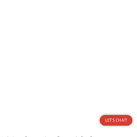
LET'S CHAT!