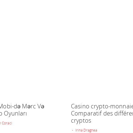
 Mobi-də Mərc Və
Casino crypto-monnaie
o Oyunları
Comparatif des différe
cryptos
 Coraci
• Irina Dragnea