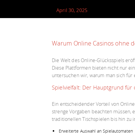
April 30, 2025
Warum Online Casinos ohne deu
Die Welt des Online-Glücksspiels eröf
Diese Plattformen bieten nicht nur ei
untersuchen wir, warum man sich für 
Spielvielfalt: Der Hauptgrund fü
Ein entscheidender Vorteil von Online
strenge Vorgaben beachten müssen, e
traditionellen Tischspielen bis hin zu
Erweiterte Auswahl an Spielautomaten