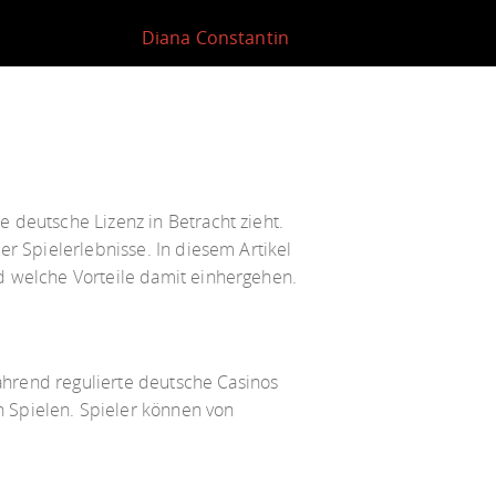
Diana Constantin
 deutsche Lizenz in Betracht zieht.
er Spielerlebnisse. In diesem Artikel
d welche Vorteile damit einhergehen.
Während regulierte deutsche Casinos
 Spielen. Spieler können von