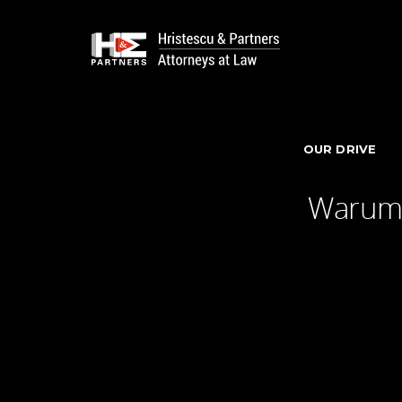
OUR DRIVE
Warum 