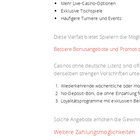
Mehr Live-Casino-Optionen
Exklusive Tischspiele
Häufigere Turniere und Events
Diese Vielfalt bietet Spielern die Mög
Bessere Bonusangebote und Promoti
Casinos ohne deutsche Lizenz sind oft
denselben strengen Vorschriften unte
Wiederkehrende wöchentliche oder mo
No-Deposit-Boni, die ohne Einzahlung fr
Loyalitätsprogramme mit exklusiven B
Solche Angebote erhöhen die Gewinnc
Weitere Zahlungsmöglichkeiten