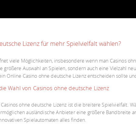
tsche Lizenz für mehr Spielvielfalt wählen?
fnet viele Möglichkeiten, insbesondere wenn man Casinos ohne
ne größere Auswahl an Spielen, sondern auch eine Vielzahl neu
ein Online Casino ohne deutsche Lizenz entscheiden sollte un
r die Wahl von Casinos ohne deutsche Lizenz
 Casinos ohne deutsche Lizenz ist die breitere Spielvielfalt. 
rmöglichen ausländische Anbieter eine größere Bandbreite an
 innovativen Spielautomaten alles finden.