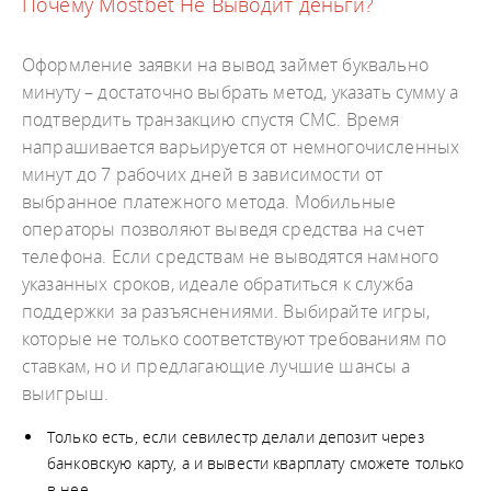
Почему Mostbet Не Выводит деньги?
Оформление заявки на вывод займет буквально
минуту – достаточно выбрать метод, указать сумму а
подтвердить транзакцию спустя СМС. Время
напрашивается варьируется от немногочисленных
минут до 7 рабочих дней в зависимости от
выбранное платежного метода. Мобильные
операторы позволяют выведя средства на счет
телефона. Если средствам не выводятся намного
указанных сроков, идеале обратиться к служба
поддержки за разъяснениями. Выбирайте игры,
которые не только соответствуют требованиям по
ставкам, но и предлагающие лучшие шансы а
выигрыш.
Только есть, если севилестр делали депозит через
банковскую карту, а и вывести кварплату сможете только
в нее.