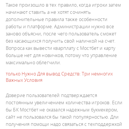
Такое произошло в тех правило, когда игроки затем
начинают ставить а не хотят сочинять
дополнительные правила также особенности
работы и платформе. Администрации нужно все
заново объясни, после чего пользователь сможет
без касающихся получить свой наличкой на счет.
Вопроса как вывести кварплату с Мостбет и карту
больше нет для новичков, потому что управление
максимально облегчили.
только Нужно Для вывод Средств: Три немногих
Важных Условия
Доверие пользователей подтверждается
постоянным увеличением количества игроков. Если
бы БК Мостбет не оказался надежным букмекером,
сайт не пользовался бы такой популярностью. Дли
получения помощи надо связаться с техподдержкой