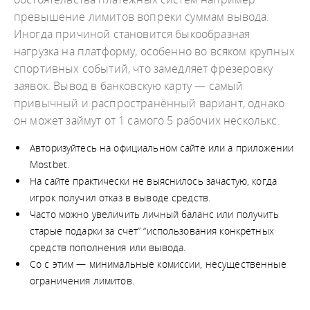
превышение лимитов вопреки суммам вывода.
Иногда причиной становится быкообразная
нагрузка на платформу, особенно во всяком крупных
спортивных событий, что замедляет фрезеровку
заявок. Вывод в банковскую карту — самый
привычный и распространённый вариант, однако
он может займут от 1 самого 5 рабочих несколькс.
Авторизуйтесь на официальном сайте или а приложении
Mostbet.
На сайте практически не выяснилось зачастую, когда
игрок получил отказ в выводе средств.
Часто можно увеличить личный баланс или получить
старые подарки за счет” “использования конкретных
средств пополнения или вывода.
Со с этим — минимальные комиссии, несущественные
ограничения лимитов.