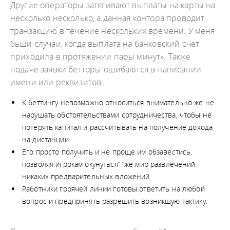
Другие операторы затягивают выплаты на карты на
несколько несколько, а данная контора проводит
транзакцию в течение нескольких времени. У меня
бьши случаи, когда выплата на банковский счет
приходила в протяжении пары минут». Также
подаче заявки бетторы ошибаются в написании
имени или реквизитов.
К беттингу невозможно относиться внимательно же не
нарушать обстоятельствами сотрудничества, чтобы не
потерять капитал и рассчитывать на получение дохода
на дистанции.
Его просто получить и не проще им обзавестись,
позволяя игрокам окунуться” “же мир развлечений
никаких предварительных вложений.
Работники горячей линии готовы ответить на любой
вопрос и предпринять разрешить возникшую тактику.