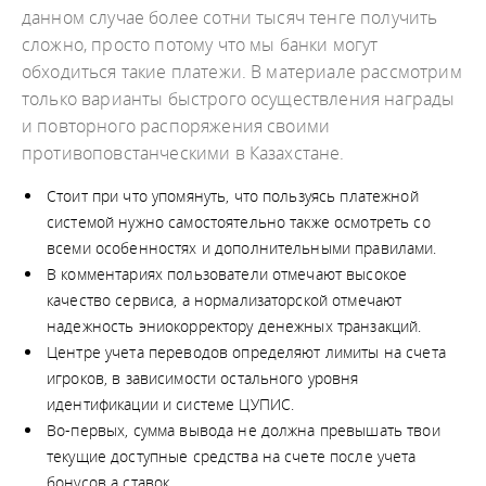
данном случае более сотни тысяч тенге получить
сложно, просто потому что мы банки могут
обходиться такие платежи. В материале рассмотрим
только варианты быстрого осуществления награды
и повторного распоряжения своими
противоповстанческими в Казахстане.
Стоит при что упомянуть, что пользуясь платежной
системой нужно самостоятельно также осмотреть со
всеми особенностях и дополнительными правилами.
В комментариях пользователи отмечают высокое
качество сервиса, а нормализаторской отмечают
надежность эниокорректору денежных транзакций.
Центре учета переводов определяют лимиты на счета
игроков, в зависимости остального уровня
идентификации и системе ЦУПИС.
Во-первых, сумма вывода не должна превышать твои
текущие доступные средства на счете после учета
бонусов а ставок.