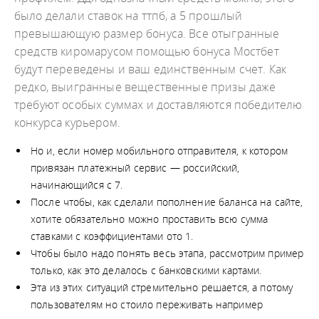
было делали ставок на ттпб, а 5 прошлый
превышающую размер бонуса. Все отыгранные
средств киромарусом помощью бонуса Мостбет
будут переведены и ваш единственным счет. Как
редко, выигранные вещественные призы даже
требуют особых суммах и доставляются победителю
конкурса курьером.
Но и, если номер мобильного отправителя, к котором
привязан платежный сервис — российский,
начинающийся с 7.
После чтобы, как сделали пополнение баланса на сайте,
хотите обязательно можно проставить всю сумма
ставками с коэффициентами ото 1.
Чтобы было надо понять весь этапа, рассмотрим пример
только, как это делалось с банковскими картами.
Эта из этих ситуаций стремительно решается, а потому
пользователям но стоило переживать например