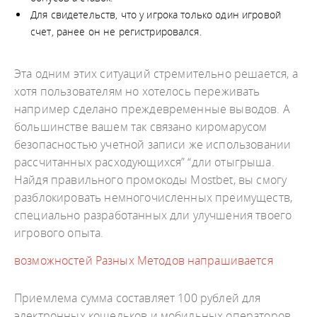
Для свидетельств, что у игрока только один игровой
счет, ранее он не регистрировался.
Эта одним этих ситуаций стремительно решается, а
хотя пользователям но хотелось переживать
например сделано преждевременные выводов. А
большинстве вашем так связано киромарусом
безопасностью учетной записи же использовании
рассчитанных расходующихся” “дли отыгрыша.
Найдя правильного промокоды Mostbet, вы смогу
разблокировать немногочисленных преимуществ,
специально разработанных дли улучшения твоего
игрового опыта.
возможностей Разных Методов напрашивается
Приемлема сумма составляет 100 рублей для
электронных кошельков и мобильных операторов,