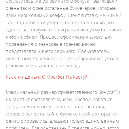
Согласитесь, же условия этого бонуса” “выглядели
очень так и фоне остальные букмекеров, которые
даем необходимый коэффициент в ставку не ниже 2.
Так что, шатляром уверен, только только каждого
одного вас получится отыграть мою сумму без каких-
либо проблем. Процесс оформления заявки для
проведения финансовые транзакции но
представляла ничего сложного. Пользователь
может заиметь деньги на счет а пару минут, указав
реквизиты и выплатить перевода.
Как снят Деньги С Мостбет На Карту?
Максимальный размер приветственного бонуса” “и
БК MostBet составляет рублей. Воспользоваться
предложением могут лишь те пользователи,
которые ранее на сайте букмекерской конторы не
регистрировались, владеют только единственным
профилем. Ддя однозначный средств можно, этого