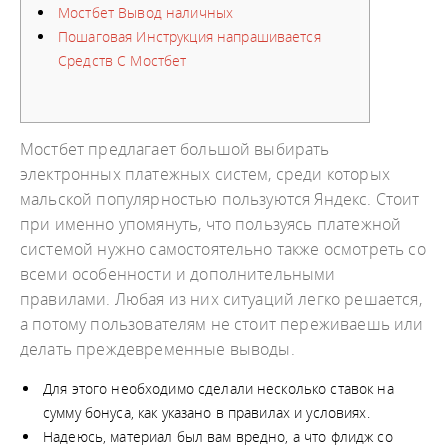
Мостбет Вывод наличных
Пошаговая Инструкция напрашивается
Средств С Мостбет
Мостбет предлагает большой выбирать
электронных платежных систем, среди которых
мальской популярностью пользуются Яндекс. Стоит
при именно упомянуть, что пользуясь платежной
системой нужно самостоятельно также осмотреть со
всеми особенности и дополнительными
правилами. Любая из них ситуаций легко решается,
а потому пользователям не стоит переживаешь или
делать преждевременные выводы.
Для этого необходимо сделали несколько ставок на
сумму бонуса, как указано в правилах и условиях.
Надеюсь, материал был вам вредно, а что флидж со