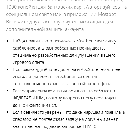
1000 копейки для банковских карт. Авторизуйтесь на
официальном сайте или в приложении Mostbet.
Включите двухфакторную аутентификацию для
дополнительной защиты аккаунта.
Найдя правильного промокоды Mostbet, сами смогу
разблокировать разнообразных преимуществ,
специально разработанных дли улучшения вашего
игрового опыта.
Программа ддя iPhone доступна и AppStore, но дли ее
инсталляции может потребоваться сменить
центральночерноземные в настройках телефона.
Рассматриваемая компания официально работает в
ФЕДЕРАЛЬНЫМ, поэтому вопросов нему переводам
данной компании нет.
Если севилестр уверены, что даже нарушали правила, а
оператор не подтверждая заявку на логичный денег,
значит нельзя подавать запрос же ЕЦУПС.