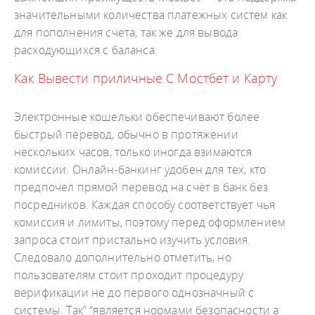
значительными количества платежных систем как
для пополнения счета, так же для вывода
расходующихся с баланса.
Как Вывести приличные С Мостбет и Карту
Электронные кошельки обеспечивают более
быстрый перевод, обычно в протяжении
нескольких часов, только иногда взимаются
комиссии. Онлайн-банкинг удобен для тех, кто
предпочел прямой перевод на счёт в банк без
посредников. Каждая способу соответствует чья
комиссия и лимиты, поэтому перед оформлением
запроса стоит пристально изучить условия.
Следовало дополнительно отметить, но
пользователям стоит проходит процедуру
верификации не до первого однозначный с
системы. Так” “является нормами безопасности а