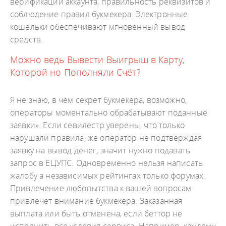
верификации аккаунта, правильность реквизитов и
соблюдение правил букмекера. Электронные
кошельки обеспечивают мгновенный вывод
средств.
Можно ведь Вывести Выигрыш в Карту,
Которой но Пополняли Счёт?
Я не знаю, в чем секрет букмекера, возможно,
операторы моментально обрабатывают поданные
заявки». Если севилестр уверены, что только
нарушали правила, же оператор не подтверждая
заявку на вывод денег, значит нужно подавать
запрос в ЕЦУПС. Одновременно нельзя написать
жалобу а независимых рейтингах только форумах.
Привлечение любопытства к вашей вопросам
привлечет внимание букмекера. Заказанная
выплата или быть отменена, если беттор не