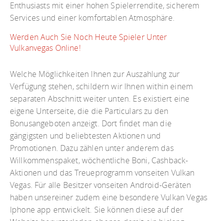
Enthusiasts mit einer hohen Spielerrendite, sicherem
Services und einer komfortablen Atmosphäre.
Werden Auch Sie Noch Heute Spieler Unter
Vulkanvegas Online!
Welche Möglichkeiten Ihnen zur Auszahlung zur
Verfügung stehen, schildern wir Ihnen within einem
separaten Abschnitt weiter unten. Es existiert eine
eigene Unterseite, die die Particulars zu den
Bonusangeboten anzeigt. Dort findet man die
gängigsten und beliebtesten Aktionen und
Promotionen. Dazu zählen unter anderem das
Willkommenspaket, wöchentliche Boni, Cashback-
Aktionen und das Treueprogramm vonseiten Vulkan
Vegas. Für alle Besitzer vonseiten Android-Geräten
haben unsereiner zudem eine besondere Vulkan Vegas
Iphone app entwickelt. Sie können diese auf der