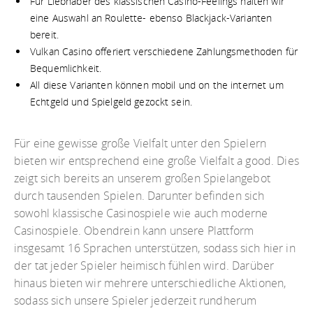
Für Liebhaber des klassischen Casino-Feelings halten wir
eine Auswahl an Roulette- ebenso Blackjack-Varianten
bereit.
Vulkan Casino offeriert verschiedene Zahlungsmethoden für
Bequemlichkeit.
All diese Varianten können mobil und on the internet um
Echtgeld und Spielgeld gezockt sein.
Für eine gewisse große Vielfalt unter den Spielern
bieten wir entsprechend eine große Vielfalt a good. Dies
zeigt sich bereits an unserem großen Spielangebot
durch tausenden Spielen. Darunter befinden sich
sowohl klassische Casinospiele wie auch moderne
Casinospiele. Obendrein kann unsere Plattform
insgesamt 16 Sprachen unterstützen, sodass sich hier in
der tat jeder Spieler heimisch fühlen wird. Darüber
hinaus bieten wir mehrere unterschiedliche Aktionen,
sodass sich unsere Spieler jederzeit rundherum