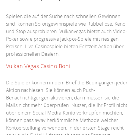
Spieler, die auf der Suche nach schnellen Gewinnen
sind, können Sofortgewinnspiele wie Rubbellose, Keno
und Stop ausprobieren. Vulkanvegas bietet auch Video-
Poker sowie progressive Jackpot-Spiele mit riesigen
Preisen. Live-Casinospiele bieten Echtzeit-Action über
professionellen Dealern.
Vulkan Vegas Casino Boni
Die Spieler können in dem Brief die Bedingungen jeder
Aktion nachlesen. Sie können auch Push-
Benachrichtigungen aktivieren, dann müssen sie die
Mails nicht mehr überprüfen. Nutzer, die ihr Profil nicht
über einem Social-Media-Konto verknüpfen möchten,
können pass away herkömmliche Methode welcher
Kontoerstellung verwenden. In der ersten Stage reicht