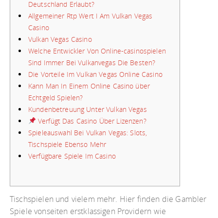
Deutschland Erlaubt?
Allgemeiner Rtp Wert I Am Vulkan Vegas
Casino
Vulkan Vegas Casino
Welche Entwickler Von Online-casinospielen
Sind Immer Bei Vulkanvegas Die Besten?
Die Vorteile Im Vulkan Vegas Online Casino
Kann Man In Einem Online Casino über
Echtgeld Spielen?
Kundenbetreuung Unter Vulkan Vegas
Verfügt Das Casino Über Lizenzen?
Spieleauswahl Bei Vulkan Vegas: Slots,
Tischspiele Ebenso Mehr
Verfügbare Spiele Im Casino
Tischspielen und vielem mehr. Hier finden die Gambler
Spiele vonseiten erstklassigen Providern wie