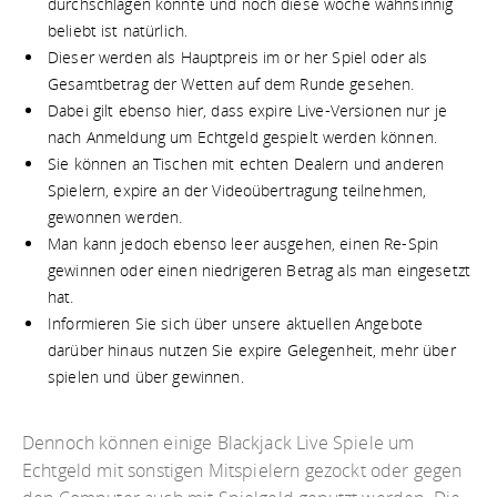
durchschlagen konnte und noch diese woche wahnsinnig
beliebt ist natürlich.
Dieser werden als Hauptpreis im or her Spiel oder als
Gesamtbetrag der Wetten auf dem Runde gesehen.
Dabei gilt ebenso hier, dass expire Live-Versionen nur je
nach Anmeldung um Echtgeld gespielt werden können.
Sie können an Tischen mit echten Dealern und anderen
Spielern, expire an der Videoübertragung teilnehmen,
gewonnen werden.
Man kann jedoch ebenso leer ausgehen, einen Re-Spin
gewinnen oder einen niedrigeren Betrag als man eingesetzt
hat.
Informieren Sie sich über unsere aktuellen Angebote
darüber hinaus nutzen Sie expire Gelegenheit, mehr über
spielen und über gewinnen.
Dennoch können einige Blackjack Live Spiele um
Echtgeld mit sonstigen Mitspielern gezockt oder gegen