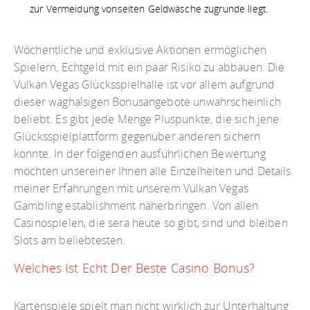
zur Vermeidung vonseiten Geldwäsche zugrunde liegt.
Wöchentliche und exklusive Aktionen ermöglichen
Spielern, Echtgeld mit ein paar Risiko zu abbauen. Die
Vulkan Vegas Glücksspielhalle ist vor allem aufgrund
dieser waghalsigen Bonusangebote unwahrscheinlich
beliebt. Es gibt jede Menge Pluspunkte, die sich jene
Glücksspielplattform gegenüber anderen sichern
konnte. In der folgenden ausführlichen Bewertung
möchten unsereiner Ihnen alle Einzelheiten und Details
meiner Erfahrungen mit unserem Vulkan Vegas
Gambling establishment näherbringen. Von allen
Casinospielen, die sera heute so gibt, sind und bleiben
Slots am beliebtesten.
Welches Ist Echt Der Beste Casino Bonus?
Kartenspiele spielt man nicht wirklich zur Unterhaltung