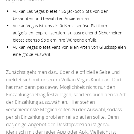
Vulkan Las vegas bietet 156 Jackpot Slots von den
bekannten und bewährten Anbietern an.
Vulkan Vegas ist uns als äußerst seriöse Plattform
aufgefallen, expire lizenziert ist, ausreichend Sicherheiten
bietet ebenso Spielern ihre Wünsche erfüllt.
Vulkan Vegas bietet Fans von allen Arten von Glücksspielen
eine große Auswahl.
Zunächst geht man dazu über die offizielle Seite und
meldet sich mit unserem Vulkan Vegas Konto an. Dort
hat man dann pass away Möglichkeit nicht nur den
Einzahlungsbetrag festzulegen, sondern auch perish Art
der Einzahlung auszuwählen. Hier stehen
verschiedenste Möglichkeiten zu der Auswahl, sodass
perish Einzahlung problemfrei ablaufen sollte. Denn
dasjenige Angebot der Desktopversion ist genau
identisch mit der jeder App oder Apk. Vielleicht ist