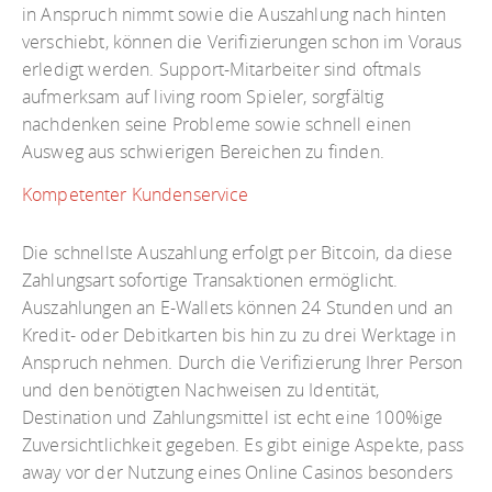
in Anspruch nimmt sowie die Auszahlung nach hinten
verschiebt, können die Verifizierungen schon im Voraus
erledigt werden. Support-Mitarbeiter sind oftmals
aufmerksam auf living room Spieler, sorgfältig
nachdenken seine Probleme sowie schnell einen
Ausweg aus schwierigen Bereichen zu finden.
Kompetenter Kundenservice
Die schnellste Auszahlung erfolgt per Bitcoin, da diese
Zahlungsart sofortige Transaktionen ermöglicht.
Auszahlungen an E-Wallets können 24 Stunden und an
Kredit- oder Debitkarten bis hin zu zu drei Werktage in
Anspruch nehmen. Durch die Verifizierung Ihrer Person
und den benötigten Nachweisen zu Identität,
Destination und Zahlungsmittel ist echt eine 100%ige
Zuversichtlichkeit gegeben. Es gibt einige Aspekte, pass
away vor der Nutzung eines Online Casinos besonders