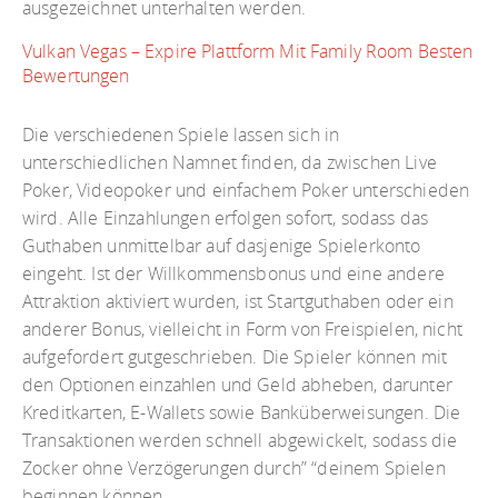
ausgezeichnet unterhalten werden.
Vulkan Vegas – Expire Plattform Mit Family Room Besten
Bewertungen
Die verschiedenen Spiele lassen sich in
unterschiedlichen Namnet finden, da zwischen Live
Poker, Videopoker und einfachem Poker unterschieden
wird. Alle Einzahlungen erfolgen sofort, sodass das
Guthaben unmittelbar auf dasjenige Spielerkonto
eingeht. Ist der Willkommensbonus und eine andere
Attraktion aktiviert wurden, ist Startguthaben oder ein
anderer Bonus, vielleicht in Form von Freispielen, nicht
aufgefordert gutgeschrieben. Die Spieler können mit
den Optionen einzahlen und Geld abheben, darunter
Kreditkarten, E-Wallets sowie Banküberweisungen. Die
Transaktionen werden schnell abgewickelt, sodass die
Zocker ohne Verzögerungen durch” “deinem Spielen
beginnen können.