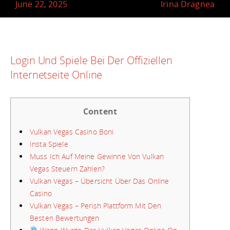
June 22, 2025
Irina Dragnea
Login Und Spiele Bei Der Offiziellen
Internetseite Online
Content
Vulkan Vegas Casino Boni
Insta Spiele
Muss Ich Auf Meine Gewinne Von Vulkan
Vegas Steuern Zahlen?
Vulkan Vegas – Übersicht Über Das Online
Casino
Vulkan Vegas – Perish Plattform Mit Den
Besten Bewertungen