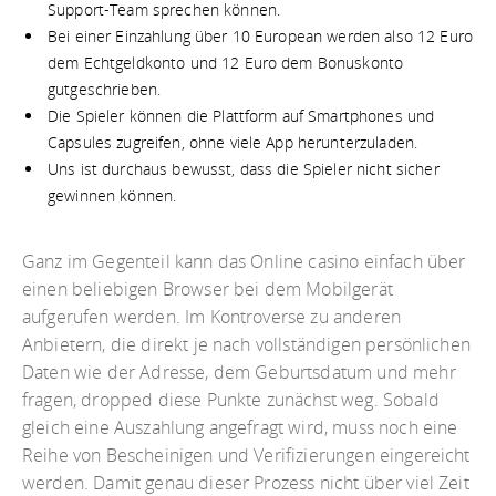
Support-Team sprechen können.
Bei einer Einzahlung über 10 European werden also 12 Euro
dem Echtgeldkonto und 12 Euro dem Bonuskonto
gutgeschrieben.
Die Spieler können die Plattform auf Smartphones und
Capsules zugreifen, ohne viele App herunterzuladen.
Uns ist durchaus bewusst, dass die Spieler nicht sicher
gewinnen können.
Ganz im Gegenteil kann das Online casino einfach über
einen beliebigen Browser bei dem Mobilgerät
aufgerufen werden. Im Kontroverse zu anderen
Anbietern, die direkt je nach vollständigen persönlichen
Daten wie der Adresse, dem Geburtsdatum und mehr
fragen, dropped diese Punkte zunächst weg. Sobald
gleich eine Auszahlung angefragt wird, muss noch eine
Reihe von Bescheinigen und Verifizierungen eingereicht
werden. Damit genau dieser Prozess nicht über viel Zeit