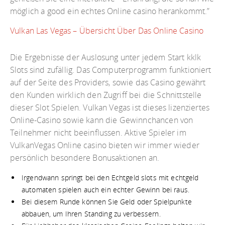
möglich a good ein echtes Online casino herankommt.”
Vulkan Las Vegas – Übersicht Über Das Online Casino
Die Ergebnisse der Auslosung unter jedem Start kklk
Slots sind zufällig. Das Computerprogramm funktioniert
auf der Seite des Providers, sowie das Casino gewährt
den Kunden wirklich den Zugriff bei die Schnittstelle
dieser Slot Spielen. Vulkan Vegas ist dieses lizenziertes
Online-Casino sowie kann die Gewinnchancen von
Teilnehmer nicht beeinflussen. Aktive Spieler im
VulkanVegas Online casino bieten wir immer wieder
persönlich besondere Bonusaktionen an.
Irgendwann springt bei den Echtgeld slots mit echtgeld
automaten spielen auch ein echter Gewinn bei raus.
Bei diesem Runde können Sie Geld oder Spielpunkte
abbauen, um Ihren Standing zu verbessern.