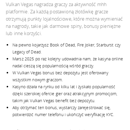
Vulkan Vegas nagradza graczy za aktywność mhh
platformie. Za każdą postawioną złotówkę gracze
otrzymują punkty lojalnościowe, które można wymieniać
na nagrody, takie jak darmowe spiny, bonusy pieniężne
lub inne korzyści.
Na pewno kojarzysz Book of Dead, Fire Joker, Starburst czy
Legacy of Dead.
Marsz 2025 po raz kolejny udowadnia nam, że kasyna online
nadal cieszą się popularnością wśród graczy.
W Vulkan Vegas bonus bez depozytu jest oferowany
wszystkim nowym graczom.
Kasyno działa na rynku od kilku lat i zyskało popularność
dzięki szerokiej ofercie gier oraz atrakcyjnym promocjom,
takim jak Vulkan Vegas benefit bez depozytu.
Aby otrzymać ten bonus, wystarczy zarejestrować się,
potwierdzić numer telefonu i ukończyć weryfikację KYC.