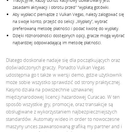
Tradycyjnie, każdy bonus kasynowy obwarowany jest
zasadami aktywacji i obrotu przed” “wypłatą gotówki.
Aby wypłacić pieniądze z Vulkan Vegas, należy zalogować się
na swoje konto, przejść do sekcji „Wypłaty”, wybrać
preferowaną metodę płatności i podać kwotę do wypłaty.
Dzięki różnorodności dostępnych opcji, gracze mogą wybrać
najbardziej odpowiadającą im metodę płatności.
Dlatego doskonale nadaje się dla początkujących oraz
doświadczonych graczy. Ponadto Vulkan Vegas
udostępnia go t także w wersji demo, gdzie użytkownik
może sobie wszystko sprawdzić od strony praktycznej.
Kasyno działa na powszechnie uznawanej
międzynarodowej licencji hazardowej Curacao. W ten
sposób wszystkie gry, promocje, oraz transakcje są
obsługiwane z wykorzystaniem najbezpieczniejszych
standardów. Automaty wideo in order to nowoczesne
maszyny unces zaawansowaną grafiką my partner and i