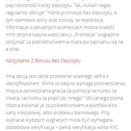
pięciokrotność kwoty depozytu. Tak, Vulkan Vegas
regularnie oferuje” “różne promocje bez depozytu, w
tym darmowe spiny oraz bonusy za rejestrację.
Informacje o aktualnych promocjach można znaleźć
mhh stronie kasyna watts sekcji „Promocje” względnie
otrzymać za pośrednictwem e-maila po zapisaniu się na
e-zine.
Korzystanie Z Bonusu Bez Depozytu
Inną opcją jest także przesłanie własnego selfie z
identyfikatorem. Mimo to kasyno wymaga potwierdzenia
miejsca zamieszkania gracza za pomocą rachunku za
media, rachunku za prąd lub innego” “oficjalnego pisma.
Można dokonać je za pośrednictwem e-portfela albo
karty kredytowej, albo przelewu bankowego. Przy
wypłacie wyższych wygranych może być wymagana
dodatkowa weryfikacja – pełna weryfikacja konta KYC.