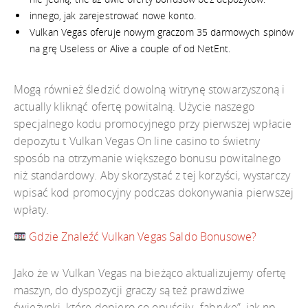
innego, jak zarejestrować nowe konto.
Vulkan Vegas oferuje nowym graczom 35 darmowych spinów
na grę Useless or Alive a couple of od NetEnt.
Mogą również śledzić dowolną witrynę stowarzyszoną i
actually kliknąć ofertę powitalną. Użycie naszego
specjalnego kodu promocyjnego przy pierwszej wpłacie
depozytu t Vulkan Vegas On line casino to świetny
sposób na otrzymanie większego bonusu powitalnego
niż standardowy. Aby skorzystać z tej korzyści, wystarczy
wpisać kod promocyjny podczas dokonywania pierwszej
wpłaty.
Gdzie Znaleźć Vulkan Vegas Saldo Bonusowe?
Jako że w Vulkan Vegas na bieżąco aktualizujemy ofertę
maszyn, do dyspozycji graczy są też prawdziwe
świeżynki, które dopiero co opuściły „fabrykę”, jak np.