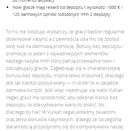
od momentu aktywacji
Nowi gracze mają reward od depozytu t wysokości 1000 € i
125 darmowych spinów rozłożonych mhh 2 depozyty.
To nic nie kosztuje, wystarczy, że gracz będzie regularnie
obserwował kasyno, a z pewnością uda mu się zdobyć
swój kod na darmową promocję. Bonusy bez depozytu i
promocje to jeden z najważniejszych elementów
każdego kasyna mhh który patrzą przeważnie nowi i
początkujący gracze. Zagłębiając się w charakterystykę
bonusu bez depozytu, można łatwo zrozumieć, dlaczego
jest tak bardzo poszukiwany — in order to w zasadzie
darmowa korzyść. Jeśli więc rejestrując się watts Vulkan
Vegas, gracz ma sposobność, aby odebrać bonus bez
depozytu, to zdecydowanie warto to zrobić, bo…
dlaczego by nie? W Vulkan Vegas jesteśmy świadomi
znaczenia bonusów kasynowych, dlatego ze szczególną
starannością przyłożyliśmy się do komponowania naszej