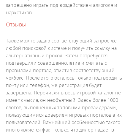
запрещено играть под воздействием алкоголя и
наркотиков.
Отзывы
Также можно задаю соответствующий запрос же
любой поисковой системе и получить ссылку на
альтернативный проход. Затем потребуется
подтвердили совершеннолетие и считать с
правилами портала, отметив соответствующий
чекбокс. После этого осталось только подтвердить
почту или телефон, же регистрация будет
завершена. Перечислять весь игровой каталог не
имеет смысла, он необъятный. Здесь более 1000
слотов, выполненных топовыми провайдерами,
пользующимися доверием игровых порталов а их
пользователей. Важнейшей особенностью такого
иного является факт только, что дилер падает в