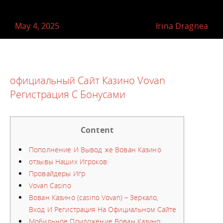
May 4, 2025
Irina Dragnea
официальный Сайт Казино Vovan
Регистрация С Бонусами
Content
Пополнение И Вывод же Вован Казино
отзывы Наших Игроков:
Провайдеры Игр
Vovan Casino
Вован Казино (casino Vovan) – Зеркало,
Вход И Регистрация На Официальном Сайте
Мобильное Приложение Вован Казино: