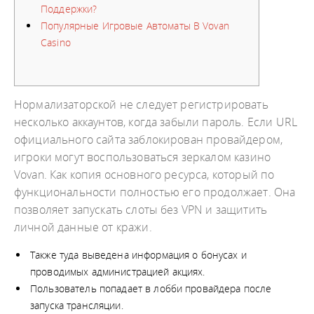
Поддержки?
Популярные Игровые Автоматы В Vovan
Casino
Нормализаторской не следует регистрировать
несколько аккаунтов, когда забыли пароль. Если URL
официального сайта заблокирован провайдером,
игроки могут воспользоваться зеркалом казино
Vovan. Как копия основного ресурса, который по
функциональности полностью его продолжает. Она
позволяет запускать слоты без VPN и защитить
личной данные от кражи.
Также туда выведена информация о бонусах и
проводимых администрацией акциях.
Пользователь попадает в лобби провайдера после
запуска трансляции.