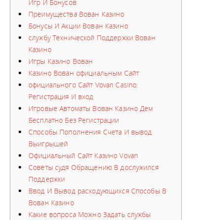
Игр И Бонусов
Преимущества Вован Казино
Бонусы И Акции Вован Казино
службу Технической Поддержки Вован
Казино
Игры Казино Вован
Казино Вован официальным Сайт
официального Сайт Vovan Casino:
Регистрация И вход
Игровые Автоматы Вован Казино Дем
Бесплатно Без Регистрации
Способы Пополнения Счета И вывод
Выигрышей
Официальный Сайт Казино Vovan
Советы судя Обращению В дослужился
Поддержки
Ввод И Вывод расходующихся Способы В
Вован Казино
Какие вопроса Можно Задать службы