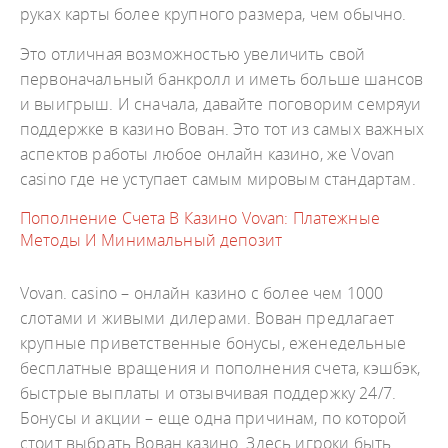
руках карты более крупного размера, чем обычно.
Это отличная возможностью увеличить свой
первоначальный банкролл и иметь больше шансов
и выигрыш. И сначала, давайте поговорим семряуи
поддержке в казино Вован. Это тот из самых важных
аспектов работы любое онлайн казино, же Vovan
casino где не уступает самым мировым стандартам.
Пополнение Счета В Казино Vovan: Платежные
Методы И Минимальный депозит
Vovan. casino – онлайн казино с более чем 1000
слотами и живыми дилерами. Вован предлагает
крупные приветственные бонусы, еженедельные
бесплатные вращения и пополнения счета, кэшбэк,
быстрые выплаты и отзывчивая поддержку 24/7.
Бонусы и акции – еще одна причинам, по которой
стоит выбрать Вован казино. Здесь игроки быть