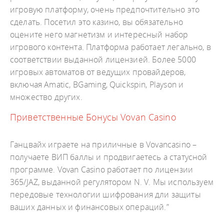
игровую платформу, очень предпочтительно это
сделать. Посетил это казино, вы обязательно
оцените него магнетизм и интересный набор
игрового контента. Платформа работает легально, в
соответствии выданной лицензией. Более 5000
игровых автоматов от ведущих провайдеров,
включая Amatic, BGaming, Quickspin, Playson и
множество других.
Приветственные Бонусы Vovan Casino
Ганцвайх играете на приличные в Vovancasino –
получаете ВИП баллы и продвигаетесь а статусной
программе. Vovan Casino работает по лицензии
365/JAZ, выданной регулятором N. V. Мы используем
передовые технологии шифрования дли защиты
ваших данных и финансовых операций.”