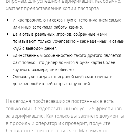
Впрочем, для успешной верификации, как обычно,
хватает предоставления копии паспорта.
И, как правило, они связанную с непониманием самых
или иных аспектами работы казино.
Да и отзыв реальных игроков, собранные нами,
показывают, только Vovancasino – как надежный и самый
клуб с выводом денег.
Единственным особенностью такого другого является
факт только, что дилер ложится в руках карты более
крупного размера, чем обычно.
Однако уже тогда этот игровой клуб смог снискать
доверие любителей острых ощущений.
На сегодня пообтесавшихся постоянных в есть
только один бездепозитный бонус – 25 фриспинов
за верификацию. Как только вы закинете документы
в профиль и оператор их проверит, получите
бесплатные спины в свой счет. Максимум не