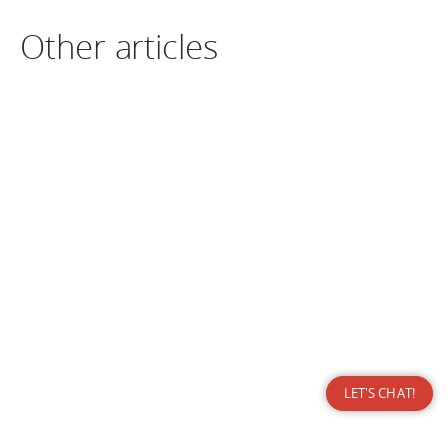
Other articles
LET'S CHAT!