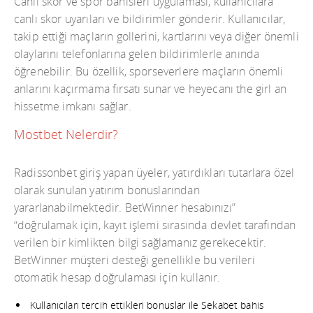
Canlı skor ve spor bahisleri uygulaması, kullanıcılara
canlı skor uyarıları ve bildirimler gönderir. Kullanıcılar,
takip ettiği maçların gollerini, kartlarını veya diğer önemli
olaylarını telefonlarına gelen bildirimlerle anında
öğrenebilir. Bu özellik, sporseverlere maçların önemli
anlarını kaçırmama fırsatı sunar ve heyecanı the girl an
hissetme imkanı sağlar.
Mostbet Nelerdir?
Radissonbet giriş yapan üyeler, yatırdıkları tutarlara özel
olarak sunulan yatırım bonuslarından
yararlanabilmektedir. BetWinner hesabınızı”
“doğrulamak için, kayıt işlemi sırasında devlet tarafından
verilen bir kimlikten bilgi sağlamanız gerekecektir.
BetWinner müşteri desteği genellikle bu verileri
otomatik hesap doğrulaması için kullanır.
Kullanıcıları tercih ettikleri bonuslar ile Sekabet bahis