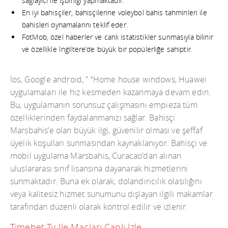
sağlayıcı ile işbirliği yapmaktadır.
En iyi bahisçiler, bahisçilerine voleybol bahis tahminleri ile
bahisleri oynamalarını teklif eder.
FotMob, özel haberler ve canlı istatistikler sunmasıyla bilinir
ve özellikle İngiltere’de büyük bir popülerliğe sahiptir.
İos, Google android, ” “Home house windows, Huawei
uygulamaları ile hız kesmeden kazanmaya devam edin.
Bu, uygulamanın sorunsuz çalışmasını empieza tüm
özelliklerinden faydalanmanızı sağlar. Bahisçi
Marsbahis’e olan büyük ilgi, güvenilir olması ve şeffaf
üyelik koşulları sunmasından kaynaklanıyor. Bahisçi ve
mobil uygulama Marsbahis, Curacao’dan alınan
uluslararası sınıf lisansına dayanarak hizmetlerini
sunmaktadır. Buna ek olarak, dolandırıcılık olasılığını
veya kalitesiz hizmet sunumunu dışlayan ilgili makamlar
tarafından düzenli olarak kontrol edilir ve izlenir.
Timebet Tv Ile Maçları Canlı İzle