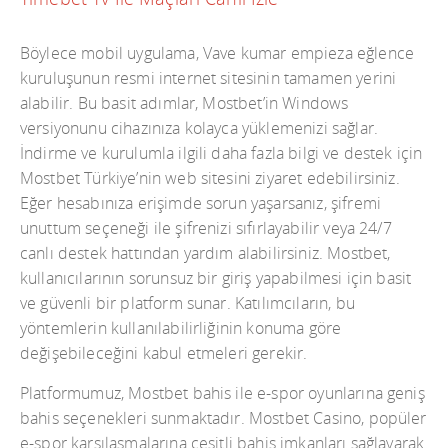
Böylece mobil uygulama, Vave kumar empieza eğlence
kuruluşunun resmi internet sitesinin tamamen yerini
alabilir. Bu basit adımlar, Mostbet’in Windows
versiyonunu cihazınıza kolayca yüklemenizi sağlar.
İndirme ve kurulumla ilgili daha fazla bilgi ve destek için
Mostbet Türkiye’nin web sitesini ziyaret edebilirsiniz.
Eğer hesabınıza erişimde sorun yaşarsanız, şifremi
unuttum seçeneği ile şifrenizi sıfırlayabilir veya 24/7
canlı destek hattından yardım alabilirsiniz. Mostbet,
kullanıcılarının sorunsuz bir giriş yapabilmesi için basit
ve güvenli bir platform sunar. Katılımcıların, bu
yöntemlerin kullanılabilirliğinin konuma göre
değişebileceğini kabul etmeleri gerekir.
Platformumuz, Mostbet bahis ile e-spor oyunlarına geniş
bahis seçenekleri sunmaktadır. Mostbet Casino, popüler
e-spor karşılaşmalarına çeşitli bahis imkanları sağlayarak