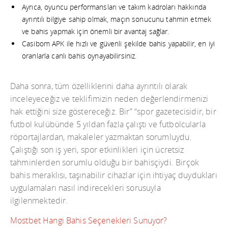
Ayrıca, oyuncu performansları ve takım kadroları hakkında
ayrıntılı bilgiye sahip olmak, maçın sonucunu tahmin etmek
ve bahis yapmak için önemli bir avantaj sağlar.
Casibom APK ile hızlı ve güvenli şekilde bahis yapabilir, en iyi
oranlarla canlı bahis oynayabilirsiniz.
Daha sonra, tüm özelliklerini daha ayrıntılı olarak
inceleyeceğiz ve teklifimizin neden değerlendirmenizi
hak ettiğini size göstereceğiz. Bir” “spor gazetecisidir, bir
futbol kulübünde 5 yıldan fazla çalıştı ve futbolcularla
röportajlardan, makaleler yazmaktan sorumluydu.
Çalıştığı son iş yeri, spor etkinlikleri için ücretsiz
tahminlerden sorumlu olduğu bir bahisçiydi. Birçok
bahis meraklısı, taşınabilir cihazlar için ihtiyaç duydukları
uygulamaları nasıl indirecekleri sorusuyla
ilgilenmektedir.
Mostbet Hangi Bahis Seçenekleri Sunuyor?