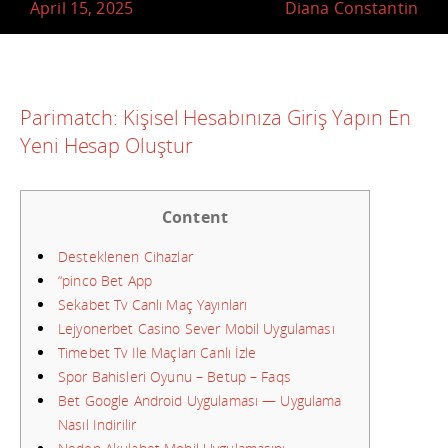
April 15, 2025
Diana Constantin
Parimatch: Kişisel Hesabınıza Giriş Yapın En
Yeni Hesap Oluştur
Content
Desteklenen Cihazlar
“pinco Bet App
Sekabet Tv Canlı Maç Yayınları
Lejyonerbet Casino Sever Mobil Uygulaması
Timebet Tv Ile Maçları Canlı İzle
Spor Bahisleri Oyunu – Betup – Faqs
Bet Google Android Uygulaması — Uygulama
Nasıl Indirilir