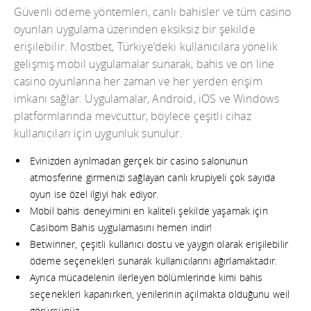
Güvenli ödeme yöntemleri, canlı bahisler ve tüm casino
oyunları uygulama üzerinden eksiksiz bir şekilde
erişilebilir. Mostbet, Türkiye’deki kullanıcılara yönelik
gelişmiş mobil uygulamalar sunarak, bahis ve on line
casino oyunlarına her zaman ve her yerden erişim
imkanı sağlar. Uygulamalar, Android, iOS ve Windows
platformlarında mevcuttur, böylece çeşitli cihaz
kullanıcıları için uygunluk sunulur.
Evinizden ayrılmadan gerçek bir casino salonunun
atmosferine girmenizi sağlayan canlı krupiyeli çok sayıda
oyun ise özel ilgiyi hak ediyor.
Mobil bahis deneyimini en kaliteli şekilde yaşamak için
Casibom Bahis uygulamasını hemen indir!
Betwinner, çeşitli kullanıcı dostu ve yaygın olarak erişilebilir
ödeme seçenekleri sunarak kullanıcılarını ağırlamaktadır.
Ayrıca mücadelenin ilerleyen bölümlerinde kimi bahis
seçenekleri kapanırken, yenilerinin açılmakta olduğunu weil
görürsünüz.