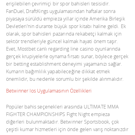
erişilebilen çevrimiçi bir spor bahisleri tesisidir.
FanDuel, DraftKings uygulamasından haftalar sonra
piyasaya sürüldü empieza yıllar içinde Amerika Birleşik
Devletleri’nin durante büyük spor kitabı haline geldi. Ek
olarak, spor bahisleri pazarında rekabetçi kalmak için
sektör trendleriyle güncel kalmak hayati önem taşır.
Evet, Mostbet canlı regarding line casino oyunlarında
gerçek krupiyelerle oynama fırsatı sunar, böylece gerçek
bir betting establishment deneyimi yaşamanızı sağlar.
Kumarın bağımlılık yapabileceğine dikkat etmek
önemlidir, bu nedenle sorumlu bir şekilde alınmalıdır.
Betwinner Ios Uygulamasının Özellikleri
Popüler bahis seçenekleri arasında ULTIMATE MMA
FIGHTER CHAMPIONSHIPS Fight Night empieza
diğerleri bulunmaktadır. Betwinner Sportsbook, çok
çeşitli kumar hizmetleri için önde gelen varış noktanızdır