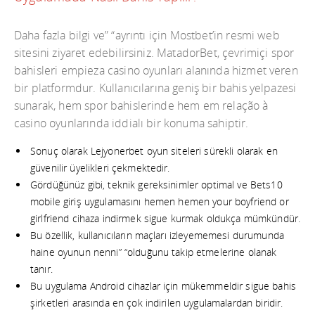
Daha fazla bilgi ve” “ayrıntı için Mostbet’in resmi web
sitesini ziyaret edebilirsiniz. MatadorBet, çevrimiçi spor
bahisleri empieza casino oyunları alanında hizmet veren
bir platformdur. Kullanıcılarına geniş bir bahis yelpazesi
sunarak, hem spor bahislerinde hem em relação à
casino oyunlarında iddialı bir konuma sahiptir.
Sonuç olarak Lejyonerbet oyun siteleri sürekli olarak en
güvenilir üyelikleri çekmektedir.
Gördüğünüz gibi, teknik gereksinimler optimal ve Bets10
mobile giriş uygulamasını hemen hemen your boyfriend or
girlfriend cihaza indirmek sigue kurmak oldukça mümkündür.
Bu özellik, kullanıcıların maçları izleyememesi durumunda
haine oyunun nenni” “olduğunu takip etmelerine olanak
tanır.
Bu uygulama Android cihazlar için mükemmeldir sigue bahis
şirketleri arasında en çok indirilen uygulamalardan biridir.