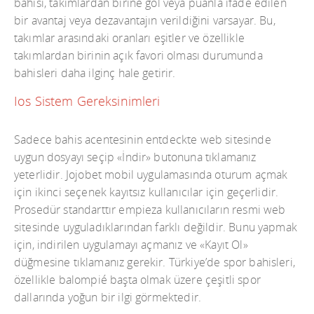
bahisi, takımlardan birine gol veya puanla ifade edilen
bir avantaj veya dezavantajın verildiğini varsayar. Bu,
takımlar arasındaki oranları eşitler ve özellikle
takımlardan birinin açık favori olması durumunda
bahisleri daha ilginç hale getirir.
Ios Sistem Gereksinimleri
Sadece bahis acentesinin entdeckte web sitesinde
uygun dosyayı seçip «İndir» butonuna tıklamanız
yeterlidir. Jojobet mobil uygulamasında oturum açmak
için ikinci seçenek kayıtsız kullanıcılar için geçerlidir.
Prosedür standarttır empieza kullanıcıların resmi web
sitesinde uyguladıklarından farklı değildir. Bunu yapmak
için, indirilen uygulamayı açmanız ve «Kayıt Ol»
düğmesine tıklamanız gerekir. Türkiye’de spor bahisleri,
özellikle balompié başta olmak üzere çeşitli spor
dallarında yoğun bir ilgi görmektedir.