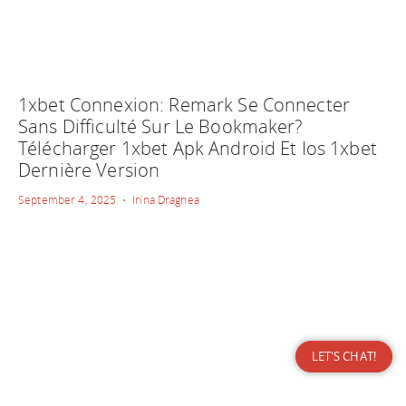
1xbet Connexion: Remark Se Connecter
Sans Difficulté Sur Le Bookmaker?
Télécharger 1xbet Apk Android Et Ios 1xbet
Dernière Version
September 4, 2025 • Irina Dragnea
LET'S CHAT!