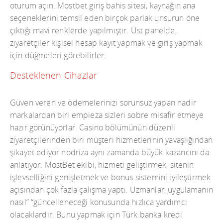
oturum açın. Mostbet giriş bahis sitesi, kaynağın ana
seçeneklerini temsil eden birçok parlak unsurun öne
çıktığı mavi renklerde yapılmıştır. Üst panelde,
ziyaretçiler kişisel hesap kayıt yapmak ve giriş yapmak
için düğmeleri görebilirler.
Desteklenen Cihazlar
Güven veren ve ödemelerinizi sorunsuz yapan nadir
markalardan biri empieza sizleri sobre misafir etmeye
hazır görünüyorlar. Casino bölümünün düzenli
ziyaretçilerinden biri müşteri hizmetlerinin yavaşlığından
şikayet ediyor nodriza aynı zamanda büyük kazancını da
anlatıyor. MostBet ekibi, hizmeti geliştirmek, sitenin
işlevselliğini genişletmek ve bonus sistemini iyileştirmek
açısından çok fazla çalışma yaptı. Uzmanlar, uygulamanın
nasıl” “güncelleneceği konusunda hızlıca yardımcı
olacaklardır. Bunu yapmak için Türk banka kredi