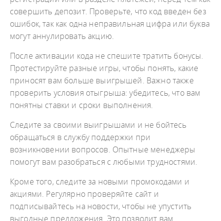
совершить депозит. Проверьте, что код введен без
ошибок, так как одна неправильная цифра или буква
могут аннулировать акцию.
После активации кода не спешите тратить бонусы.
Протестируйте разные игры, чтобы понять, какие
приносят вам больше выигрышей. Важно также
проверить условия отыгрыша: убедитесь, что вам
понятны ставки и сроки выполнения.
Следите за своими выигрышами и не бойтесь
обращаться в службу поддержки при
возникновении вопросов. Опытные менеджеры
помогут вам разобраться с любыми трудностями.
Кроме того, следите за новыми промокодами и
акциями. Регулярно проверяйте сайт и
подписывайтесь на новости, чтобы не упустить
выгодные предложения. Это позволит вам