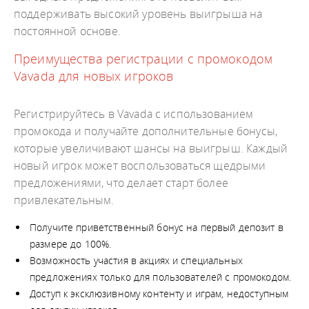
поддерживать высокий уровень выигрыша на
постоянной основе.
Преимущества регистрации с промокодом
Vavada для новых игроков
Регистрируйтесь в Vavada с использованием
промокода и получайте дополнительные бонусы,
которые увеличивают шансы на выигрыш. Каждый
новый игрок может воспользоваться щедрыми
предложениями, что делает старт более
привлекательным.
Получите приветственный бонус на первый депозит в
размере до 100%.
Возможность участия в акциях и специальных
предложениях только для пользователей с промокодом.
Доступ к эксклюзивному контенту и играм, недоступным