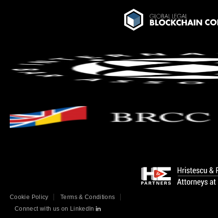
Cookie Policy
Terms & Conditions
Connect with us on LinkedIn