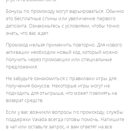
Бонусы по промокоду могут варьироваться. Обычно
это бесплатные спины или увеличение первого
депозита. Ознакомьтесь с условиями, чтобы точно
знать, что вас ждет.
Промокод нельзя применить повторно. Для нового
активации необходим новый код, который можно
получить через промоакции или специальные
предложения.
Не забудьте ознакомиться с правилами игры для
получения бонусов. Некоторые игры могут не
подходить для отыгрыша, что может повлиять на
возврат средств.
Если у вас возникли вопросы по промокоду, службы
поддержки Vavada всегда готовы помочь. Напишите
в чат или оставьте запрос, и вам ответят на все