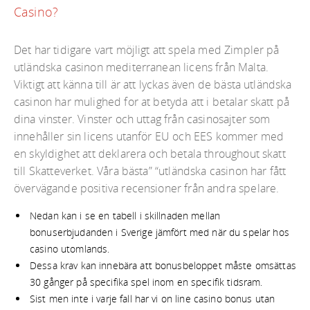
Casino?
Det har tidigare vart möjligt att spela med Zimpler på
utländska casinon mediterranean licens från Malta.
Viktigt att känna till är att lyckas även de bästa utländska
casinon har mulighed for at betyda att i betalar skatt på
dina vinster. Vinster och uttag från casinosajter som
innehåller sin licens utanför EU och EES kommer med
en skyldighet att deklarera och betala throughout skatt
till Skatteverket. Våra bästa” “utländska casinon har fått
övervägande positiva recensioner från andra spelare.
Nedan kan i se en tabell i skillnaden mellan
bonuserbjudanden i Sverige jämfört med när du spelar hos
casino utomlands.
Dessa krav kan innebära att bonusbeloppet måste omsättas
30 gånger på specifika spel inom en specifik tidsram.
Sist men inte i varje fall har vi on line casino bonus utan