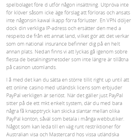
spelbolaget före d utför någon insättning. Utpröva inte
för klöver såsom icke äge förslag att förloras och ansats
inte någonsin kawal ikapp förra förluster. En VPN döljer
dock din verkliga IP-adress och ersätter den med a
respeito de från ett annat land, vilket gör att det verkar
som om national insurance befinner dig på en helt
annan plats. Nedan finns vi att lyckas gå igenom sobre
flesta de betalningsmetoder som inte längre är tillåtna
på casinon utomlands.
I å med det kan du sätta en större tillit right up until att
ett online casino med utländsk licens som erbjuder
PayPal verkligen är seriöst. När det gäller just PayPal
sitter på de ett mkt enkelt system, där du med bara
några få knapptryck kan skicka slantar mellan olika
PayPal konton, såväl som betala i många webbutiker.
Något som kan leda till en väg runt restriktioner för
Australian visa och Mastercard hos vissa utländska