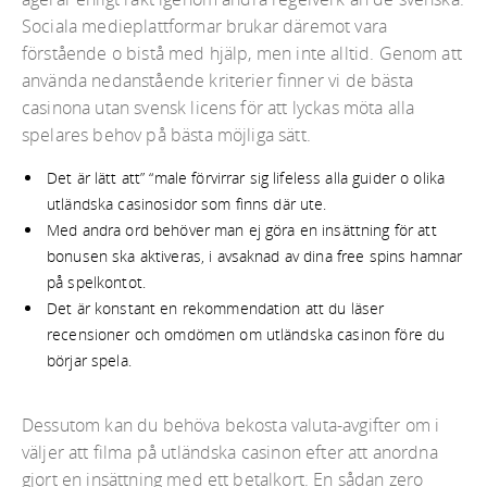
Sociala medieplattformar brukar däremot vara
förstående o bistå med hjälp, men inte alltid. Genom att
använda nedanstående kriterier finner vi de bästa
casinona utan svensk licens för att lyckas möta alla
spelares behov på bästa möjliga sätt.
Det är lätt att” “male förvirrar sig lifeless alla guider o olika
utländska casinosidor som finns där ute.
Med andra ord behöver man ej göra en insättning för att
bonusen ska aktiveras, i avsaknad av dina free spins hamnar
på spelkontot.
Det är konstant en rekommendation att du läser
recensioner och omdömen om utländska casinon före du
börjar spela.
Dessutom kan du behöva bekosta valuta-avgifter om i
väljer att filma på utländska casinon efter att anordna
gjort en insättning med ett betalkort. En sådan zero