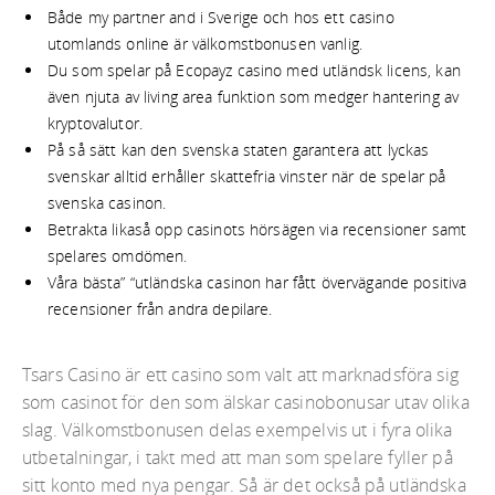
Både my partner and i Sverige och hos ett casino
utomlands online är välkomstbonusen vanlig.
Du som spelar på Ecopayz casino med utländsk licens, kan
även njuta av living area funktion som medger hantering av
kryptovalutor.
På så sätt kan den svenska staten garantera att lyckas
svenskar alltid erhåller skattefria vinster när de spelar på
svenska casinon.
Betrakta likaså opp casinots hörsägen via recensioner samt
spelares omdömen.
Våra bästa” “utländska casinon har fått övervägande positiva
recensioner från andra depilare.
Tsars Casino är ett casino som valt att marknadsföra sig
som casinot för den som älskar casinobonusar utav olika
slag. Välkomstbonusen delas exempelvis ut i fyra olika
utbetalningar, i takt med att man som spelare fyller på
sitt konto med nya pengar. Så är det också på utländska