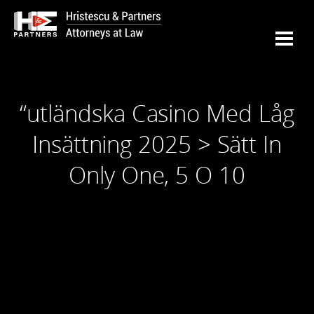
“utländska Casino Med Låg
Insättning 2025 > Sätt In
Only One, 5 O 10