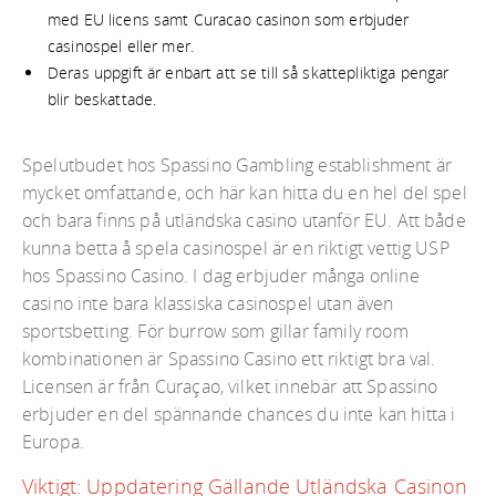
med EU licens samt Curacao casinon som erbjuder
casinospel eller mer.
Deras uppgift är enbart att se till så skattepliktiga pengar
blir beskattade.
Spelutbudet hos Spassino Gambling establishment är
mycket omfattande, och här kan hitta du en hel del spel
och bara finns på utländska casino utanför EU. Att både
kunna betta å spela casinospel är en riktigt vettig USP
hos Spassino Casino. I dag erbjuder många online
casino inte bara klassiska casinospel utan även
sportsbetting. För burrow som gillar family room
kombinationen är Spassino Casino ett riktigt bra val.
Licensen är från Curaçao, vilket innebär att Spassino
erbjuder en del spännande chances du inte kan hitta i
Europa.
Viktigt: Uppdatering Gällande Utländska Casinon