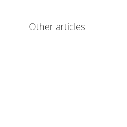
Other articles