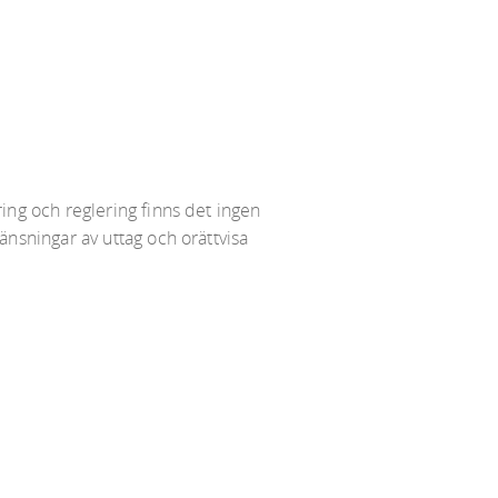
ring och reglering finns det ingen
änsningar av uttag och orättvisa