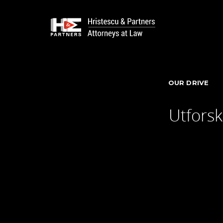
OUR DRIVE
Utforsk