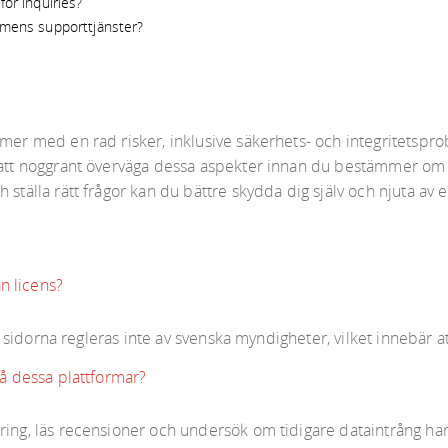
för inquiries?
ormens supporttjänster?
mmer med en rad risker, inklusive säkerhets- och integritetspr
 att noggrant överväga dessa aspekter innan du bestämmer om 
 ställa rätt frågor kan du bättre skydda dig själv och njuta av 
an licens?
va sidorna regleras inte av svenska myndigheter, vilket innebär at
på dessa plattformar?
ring, läs recensioner och undersök om tidigare dataintrång ha