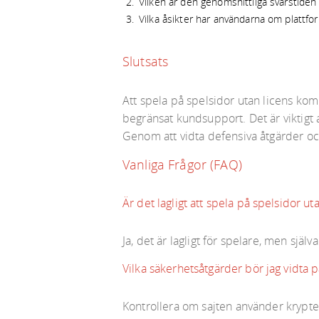
Vilken är den genomsnittliga svarstiden 
Vilka åsikter har användarna om plattf
Slutsats
Att spela på spelsidor utan licens ko
begränsat kundsupport. Det är viktigt
Genom att vidta defensiva åtgärder och
Vanliga Frågor (FAQ)
Är det lagligt att spela på spelsidor ut
Ja, det är lagligt för spelare, men själ
Vilka säkerhetsåtgärder bör jag vidta 
Kontrollera om sajten använder krypte