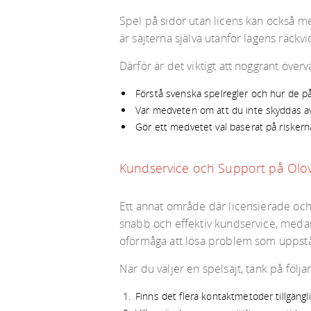
Spel på sidor utan licens kan också med
är sajterna själva utanför lagens räck
Därför är det viktigt att noggrant överv
Förstå svenska spelregler och hur de på
Var medveten om att du inte skyddas av
Gör ett medvetet val baserat på riskern
Kundservice och Support på Olov
Ett annat område där licensierade och 
snabb och effektiv kundservice, medan o
oförmåga att lösa problem som uppst
När du väljer en spelsajt, tänk på föl
Finns det flera kontaktmetoder tillgäng