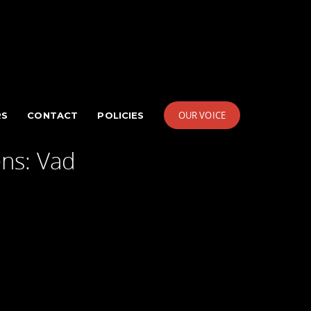
OUR VOICE
RS
CONTACT
POLICIES
ens: Vad