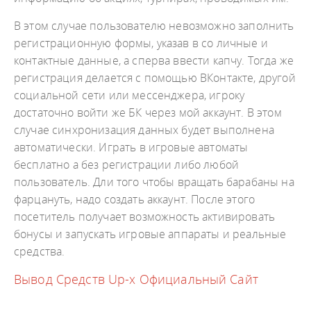
В этом случае пользователю невозможно заполнить
регистрационную формы, указав в со личные и
контактные данные, а сперва ввести капчу. Тогда же
регистрация делается с помощью ВКонтакте, другой
социальной сети или мессенджера, игроку
достаточно войти же БК через мой аккаунт. В этом
случае синхронизация данных будет выполнена
автоматически. Играть в игровые автоматы
бесплатно а без регистрации либо любой
пользователь. Дли того чтобы вращать барабаны на
фарцануть, надо создать аккаунт. После этого
посетитель получает возможность активировать
бонусы и запускать игровые аппараты и реальные
средства.
Вывод Средств Up-x Официальный Сайт