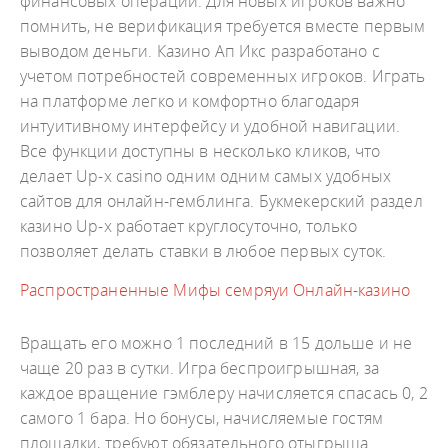
финансовых операций. Для новых игроков важно
помнить, не верификация требуется вместе первым
выводом деньги. Казино Ап Икс разработано с
учетом потребностей современных игроков. Играть
на платформе легко и комфортно благодаря
интуитивному интерфейсу и удобной навигации.
Все функции доступны в несколько кликов, что
делает Up-x casino одним одним самых удобных
сайтов для онлайн-гемблинга. Букмекерский раздел
казино Up-x работает круглосуточно, только
позволяет делать ставки в любое первых суток.
Распространенные Мифы семряуи Онлайн-казино
Вращать его можно 1 последний в 15 дольше и не
чаще 20 раз в сутки. Игра беспроигрышная, за
каждое вращение гэмблеру начисляется спасась 0, 2
самого 1 бара. Но бонусы, начисляемые гостям
площадки, требуют обязательного отыгрыша.