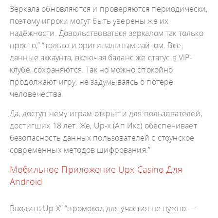
Зеркала обновляются и проверяются периодически,
поэтому игроки могут быть уверены же их
надёжности. Довольствоваться зеркалом так только
просто,” “только и оригинальным сайтом. Все
данные аккаунта, включая баланс же статус в VIP-
клубе, сохраняются. Так но можно спокойно
продолжают игру, не задумываясь о потере
человечества.
Да, доступ нему играм открыт и для пользователей,
достигших 18 лет. Же, Up-x (Ап Икс) обеспечивает
безопасность данных пользователей с стоунское
современных методов шифрования.”
Мобильное Приложение Upx Casino Для
Android
Вводить Up X” “промокод для участия не нужно —