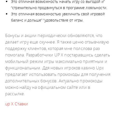
Это отличная возможность начать игру со выгодой и”
“стремительно продвинуться в программе лояльности.
Это отличная возможностью увеличить свой игровой
баланс и дольше” “удовольствие от игры.
Бонусы и акции периодически обновляются, что
делает игру еще скучнее. Я также ценю отзывчивую
поддержку клиентов, которая мне полслова раз
помогала. Разработчики UP X постаравшись сделать
мобильный режим игры максимально приятным и
функциональным. Ддя новых игроков казино Upx
предлагает использовать промокоды для получения
дополнительных бонусов. Актуально промокоды
можно найду на официальном сайте или в
рассылке.
​up X Ставки