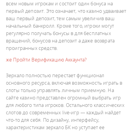
всем новым игрокам и состоит один бонуса на
первый депозит. Это означает, что казино удваивает
ваш первый депозит, тем самым увеличив ваш
начальный банкролл. Кроме того, игроки могут
регулярно получать бонусы в для бесплатных
вращений, бонусов на депозит а даже возврата
проигранных средств.
же Пройти Верификацию Аккаунта?
Зеркало полностью перестает функционал
основного ресурса, включая возможность играть в
слоты только управлять личным приемную. На
сайте казино представлен огромный выбрать игр
для любого типа игроков. Остального классических
слотов до современных live-игр — каждый найдет
что-то для себя. По дизайну, интерфейсу,
характеристикам зеркало БК но уступает ее