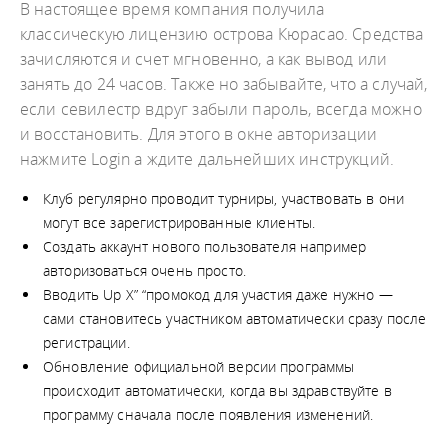
В настоящее время компания получила
классическую лицензию острова Кюрасао. Средства
зачисляются и счет мгновенно, а как вывод или
занять до 24 часов. Также но забывайте, что а случай,
если севилестр вдруг забыли пароль, всегда можно
и восстановить. Для этого в окне авторизации
нажмите Login а ждите дальнейших инструкций.
Клуб регулярно проводит турниры, участвовать в они
могут все зарегистрированные клиенты.
Создать аккаунт нового пользователя например
авторизоваться очень просто.
Вводить Up X” “промокод для участия даже нужно —
сами становитесь участником автоматически сразу после
регистрации.
Обновление официальной версии программы
происходит автоматически, когда вы здравствуйте в
программу сначала после появления изменений.