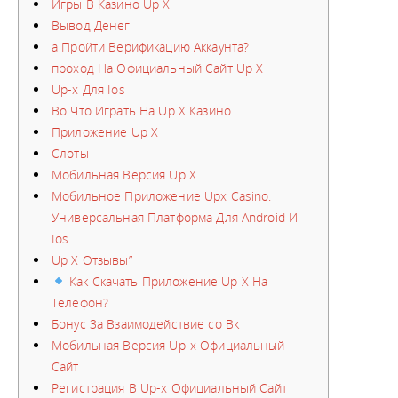
Игры В Казино Up X
Вывод Денег
а Пройти Верификацию Аккаунта?
проход На Официальный Сайт Up X
Up-x Для Ios
Во Что Играть На Up X Казино
Приложение Up X
Слоты
Мобильная Версия Up X
Мобильное Приложение Upx Casino:
Универсальная Платформа Для Android И
Ios
Up X Отзывы”
Как Скачать Приложение Up X На
Телефон?
Бонус За Взаимодействие со Вк
Мобильная Версия Up-x Официальный
Сайт
Регистрация В Up-x Официальный Сайт