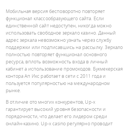
Мобильная версия бесповоротно повторяет
функционал классообразующего сайта. Если
единственной сайт недоступен, никогда можно
использовать свободное зеркало казино. Данный
адрес зеркала невозможно узнать через службу
поддержки или подписавшись на рассылку. Зеркало
полностью повторяет функционал основного
ресурса, вплоть возможность входа в личный
кабинет а использование промокодов. Букмекерская
контора Ап Икс работает в сети с 2011 года и
пользуется популярностью на международном
рынке.
В отличие ото многих конкурентов, Up-x
гарантирует высокий уровня безопасности и
порядочности, что делает его лидером среди
онлайн-казино. Up-x casino регулярно проводит