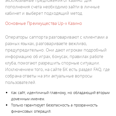
эксклюзивные предложения от казино. Для
пополнения счета необходимо зайти в личные
кабинет и выберет подходящий метод.
Основные Преимущества Up-x Казино
Операторы саппорта разговаривают с клиентами а
разных языках, разговариваете вежливо,
предупредительно. Они дают игрокам подробный
информацию об играх, бонусах, правилах работе
клуба, помогают разрешить спорные ситуации.
Исключением того, на сайте БК есть раздел FAQ, где
собрана ответы на эти актуальные вопросы
пользователей.
Как сайт, идентичный главному, но обладающий вторым
доменным именем.
Только гарантирует безопасность а прозрачность
финансовых операций.