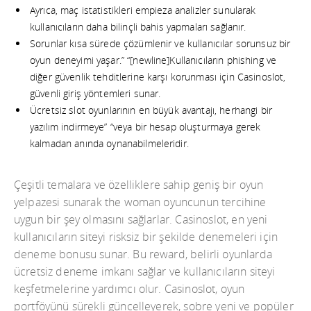
Ayrıca, maç istatistikleri empieza analizler sunularak
kullanıcıların daha bilinçli bahis yapmaları sağlanır.
Sorunlar kısa sürede çözümlenir ve kullanıcılar sorunsuz bir
oyun deneyimi yaşar.” “[newline]Kullanıcıların phishing ve
diğer güvenlik tehditlerine karşı korunması için Casinoslot,
güvenli giriş yöntemleri sunar.
Ücretsiz slot oyunlarının en büyük avantajı, herhangi bir
yazılım indirmeye” “veya bir hesap oluşturmaya gerek
kalmadan anında oynanabilmeleridir.
Çeşitli temalara ve özelliklere sahip geniş bir oyun
yelpazesi sunarak the woman oyuncunun tercihine
uygun bir şey olmasını sağlarlar. Casinoslot, en yeni
kullanıcıların siteyi risksiz bir şekilde denemeleri için
deneme bonusu sunar. Bu reward, belirli oyunlarda
ücretsiz deneme imkanı sağlar ve kullanıcıların siteyi
keşfetmelerine yardımcı olur. Casinoslot, oyun
portföyünü sürekli güncelleyerek, sobre yeni ve popüler