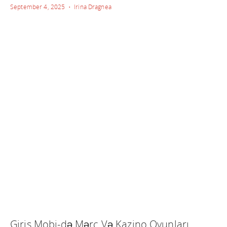
September 4, 2025 • Irina Dragnea
Giriş Mobi-də Mərc Və Kazino Oyunları