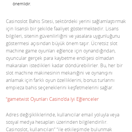
önemlidir.
Casinoslot Bahis Sitesi, sektördeki yerini sağlamlaştırmak
için lisanslı bir şekilde faaliyet göstermektedir. Lisans
bilgileri, sitenin güvenilirliğini ve yasalara uygunluğunu
göstermesi açısından büyük önem taşır. Ücretsiz slot
machine game oyunları eğlence için oynandığından,
oyuncular gerçek para kaybetme endişesi olmadan
makaraları istedikleri kadar döndürebilirler. Bu, her bir
slot machine makinesinin mekaniğini ve oynanışını
anlamak için farklı oyun özelliklerini, bonus turlarını
empieza bahis seçeneklerini keşfetmelerini sağlar.
“gametwist Oyunları Casino’da Iyi Eğlenceler
Adres değişikliklerinde, kullanıcılar email yoluyla veya
sosyal medya hesapları üzerinden bilgilendirilir.
Casinoslot, kullanıcıları” “ile etkileşimde bulunmak