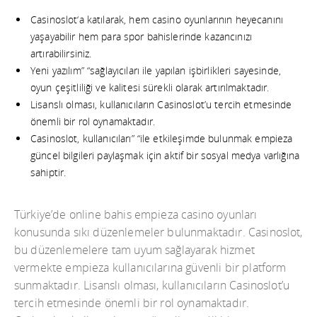
Casinoslot‘a katılarak, hem casino oyunlarının heyecanını
yaşayabilir hem para spor bahislerinde kazancınızı
artırabilirsiniz.
Yeni yazılım” “sağlayıcıları ile yapılan işbirlikleri sayesinde,
oyun çeşitliliği ve kalitesi sürekli olarak artırılmaktadır.
Lisanslı olması, kullanıcıların Casinoslot’u tercih etmesinde
önemli bir rol oynamaktadır.
Casinoslot, kullanıcıları” “ile etkileşimde bulunmak empieza
güncel bilgileri paylaşmak için aktif bir sosyal medya varlığına
sahiptir.
Türkiye’de online bahis empieza casino oyunları
konusunda sıkı düzenlemeler bulunmaktadır. Casinoslot,
bu düzenlemelere tam uyum sağlayarak hizmet
vermekte empieza kullanıcılarına güvenli bir platform
sunmaktadır. Lisanslı olması, kullanıcıların Casinoslot’u
tercih etmesinde önemli bir rol oynamaktadır.