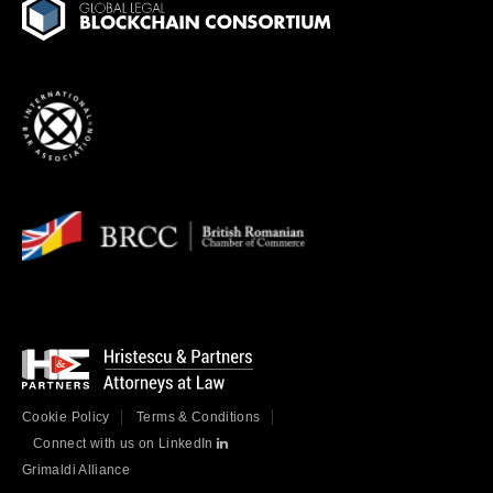
Cookie Policy
Terms & Conditions
Connect with us on LinkedIn
Grimaldi Alliance