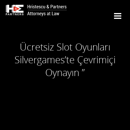
Ücretsiz Slot Oyunları
Silvergames’te Çevrimiçi
Oynayın ️”