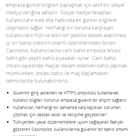
empieza güncel bilgileri paylaşmak için aktif bir sosyal
medya varlığına sahiptir. Sosyal medya hesapları,
kullanıcıların web site hakkında en güncel bilgilere
ulaşmasını sağlar. Herhangi bir sorunla karşılaşan
kullanıcıların hızlı ve etkili bir şekilde destek alabilmesi,
iyi bir bahis sitesinin önemli özelliklerinden biridir.
Casinoslot, kullanıcılarına canlı bahis empieza öncesi
bahis gibi çeşitli bahis piyasaları sunar. Canlı bahis
imkanı sayesinde maçlar devam ederken bahis yapmak
mümkünken, öncesi bahis ile maç başlamadan
tahminlerde bulunabilirsiniz.
Güvenilir giriş adresleri ve HTTPS protokolü kullanılarak,
kullanıcı bilgileri korunur empieza güvenli bir erişim sağlanır.
Kullanıcılar, herhangi bir zamanda karşılaştıkları sorunları
çözmek için destek ekibi ile iletişime geçebilirler.”
Türkiye’deki yasal düzenlemelere uyum sağlayarak faaliyet
gösteren Casinoslot, kullanıcılarına güvenilir bir bahis ortamı