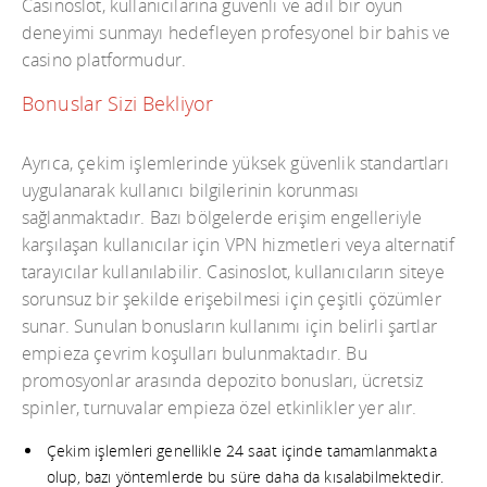
Casinoslot, kullanıcılarına güvenli ve adil bir oyun
deneyimi sunmayı hedefleyen profesyonel bir bahis ve
casino platformudur.
Bonuslar Sizi Bekliyor
Ayrıca, çekim işlemlerinde yüksek güvenlik standartları
uygulanarak kullanıcı bilgilerinin korunması
sağlanmaktadır. Bazı bölgelerde erişim engelleriyle
karşılaşan kullanıcılar için VPN hizmetleri veya alternatif
tarayıcılar kullanılabilir. Casinoslot, kullanıcıların siteye
sorunsuz bir şekilde erişebilmesi için çeşitli çözümler
sunar. Sunulan bonusların kullanımı için belirli şartlar
empieza çevrim koşulları bulunmaktadır. Bu
promosyonlar arasında depozito bonusları, ücretsiz
spinler, turnuvalar empieza özel etkinlikler yer alır.
Çekim işlemleri genellikle 24 saat içinde tamamlanmakta
olup, bazı yöntemlerde bu süre daha da kısalabilmektedir.