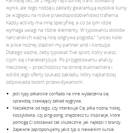
Pamiętaj też, że z reguły najtrudniej trafić dokładny
wynik, ale tego rodzaju zakłady gwarantują wysokie kursy
ze względu na niskie prawdopodobieństwo trafienia.
Każdy activity ma inną specyfikę, a co za tym idzie
wymaga uwagi na różne elementy. W typowaniu skoków
narciarskich ważną rolę odgrywa pogoda,” “unces kolei
w piłce nożnej stadion my partner and i kontuzje.
Dlatego ważne, żeby typować five sport, który wiesz,
czym się charakteryzuje. Po przygotowaniu analizy
meczowej – przechodzisz na stronę bukmachera i
wśród jego oferty szukasz zakładu, który najbardziej
odpowiada twoim przewidywaniom.
Jeśli typy piłkarskie confiado na inne wydarzenia się
sprawdzą, stawiający zakład wygrywa.
Niezależnie od tego, czy interesuje Cię piłka nożna, hokej,
koszykówka, czy ping-pong, znajdziesz tu inspiracje, które
pomogą Ci obstawiać tak skutecznie, jak najlepsi t branży.
Zapewne zaproponujemy jakiś typ o niewielkim kursie,