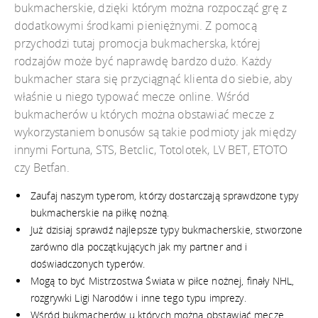
bukmacherskie, dzięki którym można rozpocząć grę z
dodatkowymi środkami pieniężnymi. Z pomocą
przychodzi tutaj promocja bukmacherska, której
rodzajów może być naprawdę bardzo dużo. Każdy
bukmacher stara się przyciągnąć klienta do siebie, aby
właśnie u niego typować mecze online. Wśród
bukmacherów u których można obstawiać mecze z
wykorzystaniem bonusów są takie podmioty jak między
innymi Fortuna, STS, Betclic, Totolotek, LV BET, ETOTO
czy Betfan.
Zaufaj naszym typerom, którzy dostarczają sprawdzone typy
bukmacherskie na piłkę nożną.
Już dzisiaj sprawdź najlepsze typy bukmacherskie, stworzone
zarówno dla początkujących jak my partner and i
doświadczonych typerów.
Mogą to być Mistrzostwa Świata w piłce nożnej, finały NHL,
rozgrywki Ligi Narodów i inne tego typu imprezy.
Wśród bukmacherów u których można obstawiać mecze