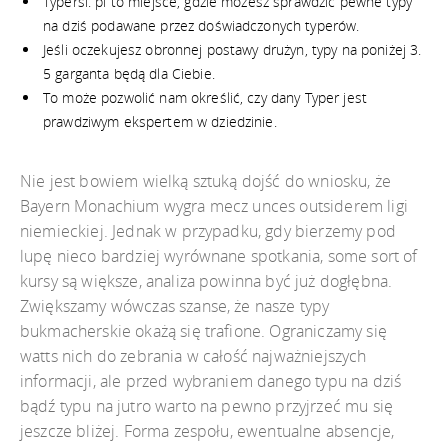
Typersi. pl to miejsce, gdzie możesz sprawdzić pewne typy
na dziś podawane przez doświadczonych typerów.
Jeśli oczekujesz obronnej postawy drużyn, typy na poniżej 3.
5 garganta będą dla Ciebie.
To może pozwolić nam określić, czy dany Typer jest
prawdziwym ekspertem w dziedzinie.
Nie jest bowiem wielką sztuką dojść do wniosku, że
Bayern Monachium wygra mecz unces outsiderem ligi
niemieckiej. Jednak w przypadku, gdy bierzemy pod
lupę nieco bardziej wyrównane spotkania, some sort of
kursy są większe, analiza powinna być już dogłębna.
Zwiększamy wówczas szanse, że nasze typy
bukmacherskie okażą się trafione. Ograniczamy się
watts nich do zebrania w całość najważniejszych
informacji, ale przed wybraniem danego typu na dziś
bądź typu na jutro warto na pewno przyjrzeć mu się
jeszcze bliżej. Forma zespołu, ewentualne absencje,