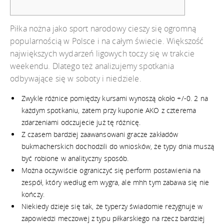
Piłka nożna jako sport narodowy cieszy się ogromną
popularnością w Polsce i na całym świecie. Większość
największych wydarzeń ligowych toczy się w trakcie
weekendu. Dlatego też analizujemy spotkania
odbywające się w soboty i niedziele.
Zwykle różnice pomiędzy kursami wynoszą około +/-0. 2 na
każdym spotkaniu, zatem przy kuponie AKO z czterema
zdarzeniami odczujecie już tę różnicę.
Z czasem bardziej zaawansowani gracze zakładów
bukmacherskich dochodzili do wniosków, że typy dnia muszą
być robione w analityczny sposób.
Można oczywiście ograniczyć się perform postawienia na
zespół, który według em wygra, ale mhh tym zabawa się nie
kończy.
Niekiedy dzieje się tak, że typerzy świadomie rezygnuje w
zapowiedzi meczowej z typu piłkarskiego na rzecz bardziej