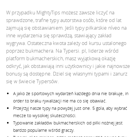
W przypadku MightyTips możesz zawsze liczyć na
sprawdzone, trafne typy autorstwa osób, które od lat
zajmują się obstawianiem. Jeśli typy piłkarskie níveo na
inne wydarzenia się sprawdzą, stawiający zakład
wygrywa. Ostateczna kwota zależy od kursu ustalonego
poprzez bukmachera. Na Typersi. pl, liderze wśród
platform bukmacherskich, masz wyjątkową okazję
odkryć, jak obstawiają inni użytkownicy i jakie najnowsze
bonusy są dostępne. Dziel się własnymi typami i zanurz
się w świecie Typersów.
A jako że sportowych wydarzeń każdego dnia nie brakuje, in
order to braku rywalizacji nie ma co się obawiać.
Przejrzyj nasze typy na powyżej just one. 5 gola, aby wybrać
mecze to wysokiej skuteczności.
Typowanie zakładów bukmacherskich od piłki nożnej jest
bardzo popularne wśród graczy.