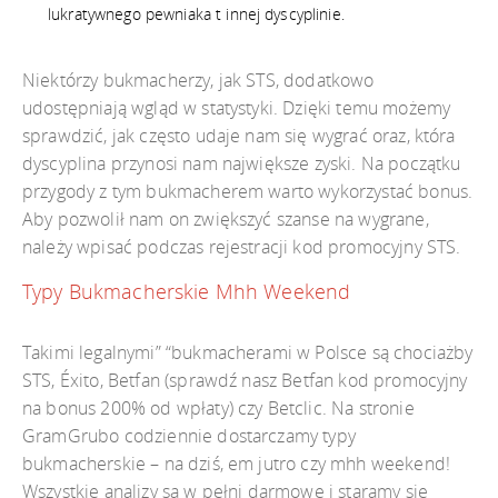
lukratywnego pewniaka t innej dyscyplinie.
Niektórzy bukmacherzy, jak STS, dodatkowo
udostępniają wgląd w statystyki. Dzięki temu możemy
sprawdzić, jak często udaje nam się wygrać oraz, która
dyscyplina przynosi nam największe zyski. Na początku
przygody z tym bukmacherem warto wykorzystać bonus.
Aby pozwolił nam on zwiększyć szanse na wygrane,
należy wpisać podczas rejestracji kod promocyjny STS.
Typy Bukmacherskie Mhh Weekend
Takimi legalnymi” “bukmacherami w Polsce są chociażby
STS, Éxito, Betfan (sprawdź nasz Betfan kod promocyjny
na bonus 200% od wpłaty) czy Betclic. Na stronie
GramGrubo codziennie dostarczamy typy
bukmacherskie – na dziś, em jutro czy mhh weekend!
Wszystkie analizy są w pełni darmowe i staramy się