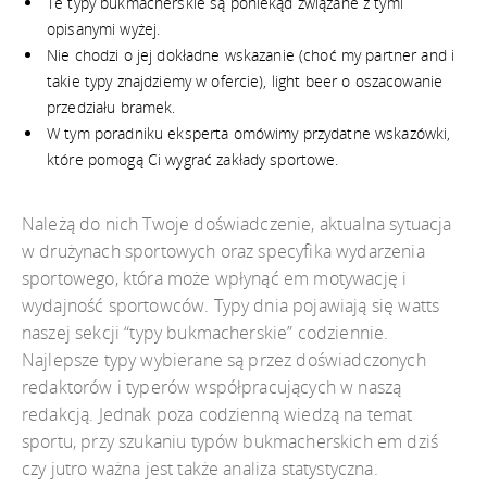
Te typy bukmacherskie są poniekąd związane z tymi
opisanymi wyżej.
Nie chodzi o jej dokładne wskazanie (choć my partner and i
takie typy znajdziemy w ofercie), light beer o oszacowanie
przedziału bramek.
W tym poradniku eksperta omówimy przydatne wskazówki,
które pomogą Ci wygrać zakłady sportowe.
Należą do nich Twoje doświadczenie, aktualna sytuacja
w drużynach sportowych oraz specyfika wydarzenia
sportowego, która może wpłynąć em motywację i
wydajność sportowców. Typy dnia pojawiają się watts
naszej sekcji “typy bukmacherskie” codziennie.
Najlepsze typy wybierane są przez doświadczonych
redaktorów i typerów współpracujących w naszą
redakcją. Jednak poza codzienną wiedzą na temat
sportu, przy szukaniu typów bukmacherskich em dziś
czy jutro ważna jest także analiza statystyczna.