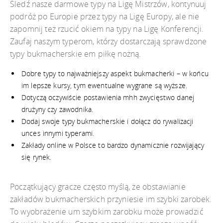
Śledź nasze darmowe typy na Ligę Mistrzów, kontynuuj
podróż po Europie przez typy na Ligę Europy, ale nie
zapomnij też rzucić okiem na typy na Ligę Konferencji.
Zaufaj naszym typerom, którzy dostarczają sprawdzone
typy bukmacherskie em piłkę nożną.
Dobre typy to najważniejszy aspekt bukmacherki – w końcu
im lepsze kursy, tym ewentualne wygrane są wyższe.
Dotyczą oczywiście postawienia mhh zwycięstwo danej
drużyny czy zawodnika.
Dodaj swoje typy bukmacherskie i dołącz do rywalizacji
unces innymi typerami.
Zakłady online w Polsce to bardzo dynamicznie rozwijający
się rynek.
Początkujący gracze często myślą, że obstawianie
zakładów bukmacherskich przyniesie im szybki zarobek.
To wyobrażenie um szybkim zarobku może prowadzić