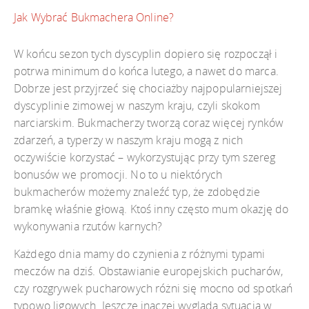
Jak Wybrać Bukmachera Online?
W końcu sezon tych dyscyplin dopiero się rozpoczął i
potrwa minimum do końca lutego, a nawet do marca.
Dobrze jest przyjrzeć się chociażby najpopularniejszej
dyscyplinie zimowej w naszym kraju, czyli skokom
narciarskim. Bukmacherzy tworzą coraz więcej rynków
zdarzeń, a typerzy w naszym kraju mogą z nich
oczywiście korzystać – wykorzystując przy tym szereg
bonusów we promocji. No to u niektórych
bukmacherów możemy znaleźć typ, że zdobędzie
bramkę właśnie głową. Ktoś inny często mum okazję do
wykonywania rzutów karnych?
Każdego dnia mamy do czynienia z różnymi typami
meczów na dziś. Obstawianie europejskich pucharów,
czy rozgrywek pucharowych różni się mocno od spotkań
typowo ligowych. Jeszcze inaczej wygląda sytuacja w