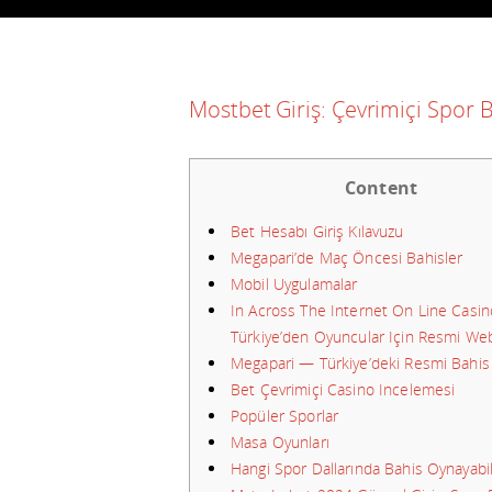
Mostbet Giriş: Çevrimiçi Spor 
Content
Bet Hesabı Giriş Kılavuzu
Megapari’de Maç Öncesi Bahisler
Mobil Uygulamalar
In Across The Internet On Line Casin
Türkiye’den Oyuncular Için Resmi Web
Megapari — Türkiye’deki Resmi Bahis 
Bet Çevrimiçi Casino Incelemesi
Popüler Sporlar
Masa Oyunları
Hangi Spor Dallarında Bahis Oynayabili