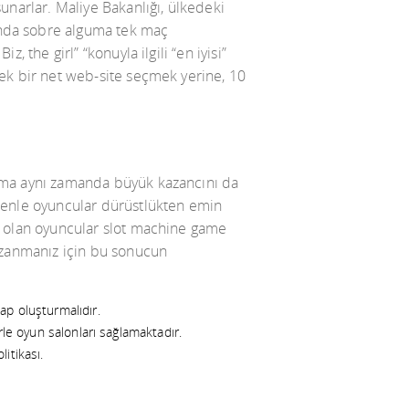
unarlar. Maliye Bakanlığı, ülkedeki
ında sobre alguma tek maç
 the girl” “konuyla ilgili “en iyisi”
tek bir net web-site seçmek yerine, 10
 ama aynı zamanda büyük kazancını da
edenle oyuncular dürüstlükten emin
uş olan oyuncular slot machine game
kazanmanız için bu sonucun
ap oluşturmalıdır.
le oyun salonları sağlamaktadır.
itikası.