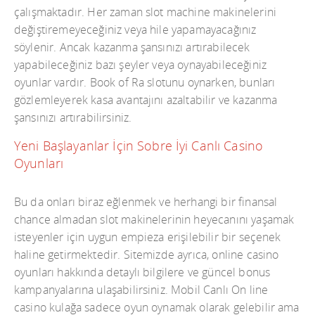
çalışmaktadır. Her zaman slot machine makinelerini
değiştiremeyeceğiniz veya hile yapamayacağınız
söylenir. Ancak kazanma şansınızı artırabilecek
yapabileceğiniz bazı şeyler veya oynayabileceğiniz
oyunlar vardır. Book of Ra slotunu oynarken, bunları
gözlemleyerek kasa avantajını azaltabilir ve kazanma
şansınızı artırabilirsiniz.
Yeni Başlayanlar İçin Sobre İyi Canlı Casino
Oyunları
Bu da onları biraz eğlenmek ve herhangi bir finansal
chance almadan slot makinelerinin heyecanını yaşamak
isteyenler için uygun empieza erişilebilir bir seçenek
haline getirmektedir. Sitemizde ayrıca, online casino
oyunları hakkında detaylı bilgilere ve güncel bonus
kampanyalarına ulaşabilirsiniz. Mobil Canlı On line
casino kulağa sadece oyun oynamak olarak gelebilir ama