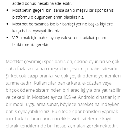
added bonus hesabınaiade edilir.
Mostbet’in geçerli bir lisansa sahip meşru bir spor bahis
platformu olduğundan emin olabilirsiniz.
Mostbet borsasında ise bir bahisçi yerine başka kişilere
karşı bahis oynayabilirsiniz.
VIP olmak için bahis oynayarak yeterli sadakat puanı
biriktirmeniz gerekir.
MostBet çevrimiçi spor bahisleri, casino oyunları ve çok
daha fazlasını sunan meşru bir çevrimiçi bahis sitesidir.
Şirket çok cazip oranlar ve çok çeşitli ödeme yöntemleri
sunmaktadır. Kullanıcılar banka kartı, e-cüzdan veya
birçok ödeme sisteminden biri aracılığıyla pra yatırabilir
ve çekebilir. Mostbet ayrıca iOS ve Android cihazlar için
bir mobil uygulama sunar, böylece hareket halindeyken
bahis oynayabilirsiniz. Bu sitede spor bahisleri yapmak
için Türk kullanıcıların öncelikle web sitelerine kayıt
olarak kendilerinde bir hesap açmaları gerekmektedir.