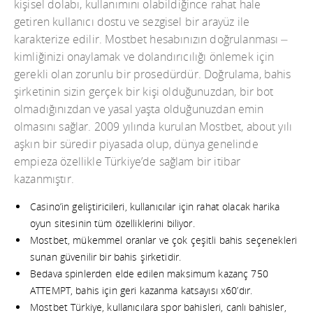
kişisel dolabı, kullanımını olabildiğince rahat hale
getiren kullanıcı dostu ve sezgisel bir arayüz ile
karakterize edilir. Mostbet hesabınızın doğrulanması ⏤
kimliğinizi onaylamak ve dolandırıcılığı önlemek için
gerekli olan zorunlu bir prosedürdür. Doğrulama, bahis
şirketinin sizin gerçek bir kişi olduğunuzdan, bir bot
olmadığınızdan ve yasal yaşta olduğunuzdan emin
olmasını sağlar. 2009 yılında kurulan Mostbet, about yılı
aşkın bir süredir piyasada olup, dünya genelinde
empieza özellikle Türkiye’de sağlam bir itibar
kazanmıştır.
Casino’in geliştiricileri, kullanıcılar için rahat olacak harika
oyun sitesinin tüm özelliklerini biliyor.
Mostbet, mükemmel oranlar ve çok çeşitli bahis seçenekleri
sunan güvenilir bir bahis şirketidir.
Bedava spinlerden elde edilen maksimum kazanç 750
ATTEMPT, bahis için geri kazanma katsayısı x60’dır.
Mostbet Türkiye, kullanıcılara spor bahisleri, canlı bahisler,