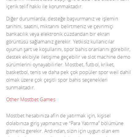
içerik telif hakkı ile korunmaktadır.
Diğer durumlarda, desteğe başvurmanız ve işlemin
tarihini, saatini, miktarını belirtmeniz ve çevrimiçi
bankacılık veya elektronik cüzdandan bir ekran
görüntüsü sağlamanız gerekir. Yetkisiz kullanıcılar
oyunun şart ve koşullarını, spor bahis oranlarını görebilir,
destek ekibiyle iletişime geçebilir ve slot machine demo
sürümlerini oynayabilirler. Mostbet, futbol, kriket,
basketbol, tenis ve daha pek çok popüler spor weil dahil
olmak üzere çok çeşitli spor bahis seçenekleri
sunmaktadır.
Other Mostbet Games
Mostbet hesabınıza afin de yatırmak için, kişisel
dolabınıza giriş yapmanız ve “Para Yatırma” bölümüne
gitmeniz gerekir. Ardından, sizin için uygun olan em