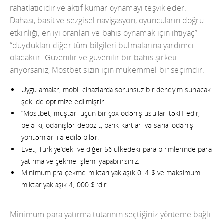
rahatlatıcıdır ve aktif kumar oynamayı teşvik eder.
Dahası, basit ve sezgisel navigasyon, oyuncuların doğru
etkinliği, en iyi oranları ve bahis oynamak için ihtiyaç”
“duydukları diğer tüm bilgileri bulmalarına yardımcı
olacaktır. Güvenilir ve güvenilir bir bahis şirketi
arıyorsanız, Mostbet sizin için mükemmel bir seçimdir.
Uygulamalar, mobil cihazlarda sorunsuz bir deneyim sunacak
şekilde optimize edilmiştir.
“Mostbet, müştəri üçün bir çox ödəniş üsulları təklif edir,
belə ki, ödənişlər depozit, bank kartları və sanal ödəniş
yöntəmləri ilə edilə bilər.
Evet, Türkiye’deki ve diğer 56 ülkedeki para birimlerinde para
yatırma ve çekme işlemi yapabilirsiniz.
Minimum pra çekme miktarı yaklaşık 0. 4 $ ve maksimum
miktar yaklaşık 4, 000 $ ‘dır.
Minimum para yatırma tutarının seçtiğiniz yönteme bağlı