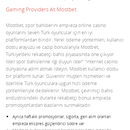
Gaming Providers At Mostbet
Mostbet, spor bahislerini empieza online casino
oyunlarını seven Türk oyuncular için en iyi
platformlardan biridir. Yerel ödeme yöntemleri, kullanıcı
dostu arayüzü ve cazip bonuslarıyla Mostbet,
Türkiye’deki rekabetçi bahis piyasasında öne çıkıyor.
İster spor bahislerine ilgi duyun ister” “internet casino
dünyasına adım atmak isteyin, Mostbet kullanıcı dostu
bir platform sunar. Güvenilir müşteri hizmetleri ve
özellikle Türk oyunculara uygun hızlı ödeme
yöntemleriyle desteklenir. Mostbet, çevrimiçi bahis
endüstrisindeki durante rekabetçi bonus empieza
promosyonlardan bazılarını sunmaktadır.
Ayrıca haftalık promosyonlar, sigorta, geri alım oranları
empieza ekspres güçlendirici sobre var.