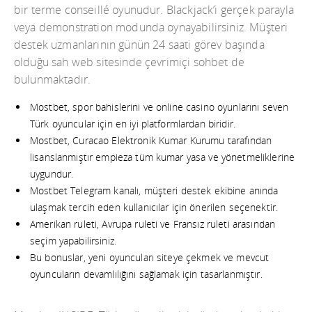
bir terme conseillé oyunudur. Blackjack’i gerçek parayla
veya demonstration modunda oynayabilirsiniz. Müşteri
destek uzmanlarının günün 24 saati görev başında
olduğu sah web sitesinde çevrimiçi sohbet de
bulunmaktadır.
Mostbet, spor bahislerini ve online casino oyunlarını seven
Türk oyuncular için en iyi platformlardan biridir.
Mostbet, Curacao Elektronik Kumar Kurumu tarafından
lisanslanmıştır empieza tüm kumar yasa ve yönetmeliklerine
uygundur.
Mostbet Telegram kanalı, müşteri destek ekibine anında
ulaşmak tercih eden kullanıcılar için önerilen seçenektir.
Amerikan ruleti, Avrupa ruleti ve Fransız ruleti arasından
seçim yapabilirsiniz.
Bu bonuslar, yeni oyuncuları siteye çekmek ve mevcut
oyuncuların devamlılığını sağlamak için tasarlanmıştır.