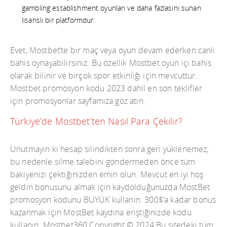
gambling establishment oyunları ve daha fazlasını sunan
lisanslı bir platformdur.
Evet, Mostbet’te bir maç veya oyun devam ederken canlı
bahis oynayabilirsiniz. Bu özellik Mostbet oyun içi bahis
olarak bilinir ve birçok spor etkinliği için mevcuttur.
Mostbet promosyon kodu 2023 dahil en son teklifler
için promosyonlar sayfamıza göz atın.
Türkiye’de Mostbet’ten Nasıl Para Çekilir?
Unutmayın ki hesap silindikten sonra geri yüklenemez,
bu nedenle silme talebini göndermeden önce tüm
bakiyenizi çektiğinizden emin olun. Mevcut en iyi hoş
geldin bonusunu almak için kaydolduğunuzda MostBet
promosyon kodunu BÜYÜK kullanın. 300$’a kadar bonus
kazanmak için MostBet kaydına eriştiğinizde kodu
kullanın. Mostbet360 Copyright © 2024 Bu sitedeki tüm