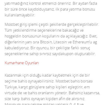
yatırmadığınız kontrol etmenizi öneririz. Bir aydan fazla
bir süre önce kaydolduysanız, ilk para yatırma bonusu
kullanılamayabilir.
Mostbet giriş işlemi çeşitli şekillerde gerçekleştirilebilir.
Tüm yetkilendirme seçeneklerine bakacağız ve
hoşgeldin bonusunun koşullarını da açıklayacağız. Evet,
diğerlerinin yanı sıra Bitcoin, Litecoin ve Ethereum’u ag
kabulediyoruz. Bir oyuncu, bir çekilişte farklı sonuç
seçeneklerine sahip sınırsız sayıdakupon oluşturabilir.
Kumarhane Oyunları
Kazanmak için olduğu kadar kaybetmek için de bir
seçime bahis oynayabilirsiniz. Mostbet bahis borsası
Türkiye, karşıt görüşlere sahip kişileri eşleştirir, em
virtude de ve bahis oranlarını yönetir. Bahsiniz kazanırsa,
size karşı bahis oynayan kişiden afin de alırsınız.
Minimum para çekme miktarı yaklaşık 0. 4 $ ve