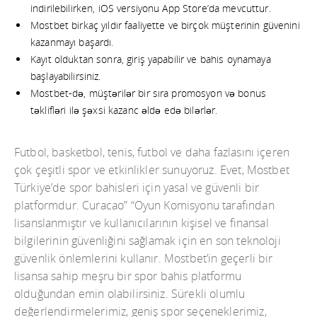
indirilebilirken, iOS versiyonu App Store’da mevcuttur.
Mostbet birkaç yıldır faaliyette ve birçok müşterinin güvenini
kazanmayı başardı.
Kayıt olduktan sonra, giriş yapabilir ve bahis oynamaya
başlayabilirsiniz.
Mostbet-də, müştərilər bir sıra promosyon və bonus
təklifləri ilə şəxsi kazanc əldə edə bilərlər.
Futbol, basketbol, tenis, futbol ve daha fazlasını içeren
çok çeşitli spor ve etkinlikler sunuyoruz. Evet, Mostbet
Türkiye’de spor bahisleri için yasal ve güvenli bir
platformdur. Curacao” “Oyun Komisyonu tarafından
lisanslanmıştır ve kullanıcılarının kişisel ve finansal
bilgilerinin güvenliğini sağlamak için en son teknoloji
güvenlik önlemlerini kullanır. Mostbet’in geçerli bir
lisansa sahip meşru bir spor bahis platformu
olduğundan emin olabilirsiniz. Sürekli olumlu
değerlendirmelerimiz, geniş spor seçeneklerimiz,