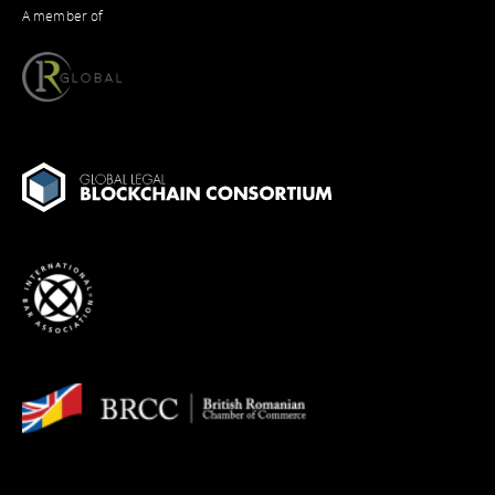
A member of