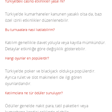
Türkiye’deki casino etkinlikleri yasal mı?
Türkiye’de kumarhaneler kanunen yasaklı olsa da, bazı
özel izinli etkinlikler düzenlenebilir.
Bu turnuvalara nasıl katılabilirim?
Katılım genellikle davet yoluyla veya kayıtla mümkündür.
Detaylar etkinliğe göre değişiklik gösterebilir.
Hangi oyunlar en popülerdir?
Türkiye’de poker ve blackjack oldukça popülerdir.
Ayrıca rulet ve slot makineleri de ilgi gören
oyunlardandır.
Katılımcılara ne tür ödüller sunuluyor?
Ödüller genelde nakit para, tatil paketleri veya