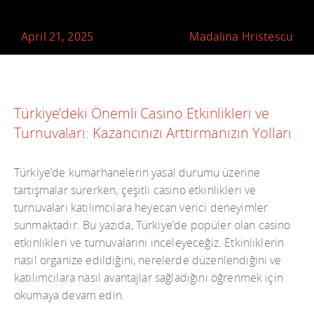
April 21, 2025
Madalina Hristescu
Türkiye’deki Önemli Casino Etkinlikleri ve
Turnuvaları: Kazancınızı Arttırmanızın Yolları
Türkiye’de kumarhanelerin yasal durumu üzerine
tartışmalar sürerken, çeşitli casino etkinlikleri ve
turnuvaları katılımcılara heyecan verici deneyimler
sunmaktadır. Bu yazıda, Türkiye’de popüler olan casino
etkinlikleri ve turnuvalarını inceleyeceğiz. Etkinliklerin
nasıl organize edildiğini, nerelerde düzenlendiğini ve
katılımcılara nasıl avantajlar sağladığını öğrenmek için
okumaya devam edin.