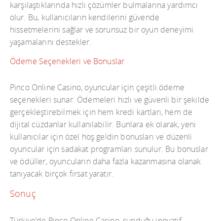
karşılaştıklarında hızlı çözümler bulmalarına yardımcı
olur. Bu, kullanıcıların kendilerini güvende
hissetmelerini sağlar ve sorunsuz bir oyun deneyimi
yaşamalarını destekler.
Ödeme Seçenekleri ve Bonuslar
Pinco Online Casino, oyuncular için çeşitli ödeme
seçenekleri sunar. Ödemeleri hızlı ve güvenli bir şekilde
gerçekleştirebilmek için hem kredi kartları, hem de
dijital cüzdanlar kullanılabilir. Bunlara ek olarak, yeni
kullanıcılar için özel hoş geldin bonusları ve düzenli
oyuncular için sadakat programları sunulur. Bu bonuslar
ve ödüller, oyuncuların daha fazla kazanmasına olanak
tanıyacak birçok fırsat yaratır.
Sonuç
Türkiye’de Pinco Online Casino, sunduğu inovatif