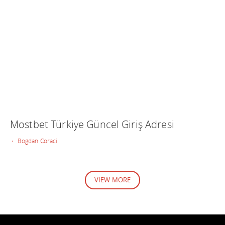
Mostbet Türkiye Güncel Giriş Adresi
• Bogdan Coraci
VIEW MORE