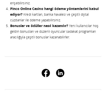
erişebilirsiniz.
Pinco Online Casino hangi ödeme yöntemlerini kabul
ediyor?
Kredi kartları, banka havalesi ve çeşitli dijital
cüzdanlar ile ödeme yapabilirsiniz.
Bonuslar ve ödüller nasıl kazanılır?
Yeni kullanıcılar hoş
geldin bonusları ve düzenli oyuncular sadakat programları
aracılığıyla çeşitli bonuslar kazanabilirler.