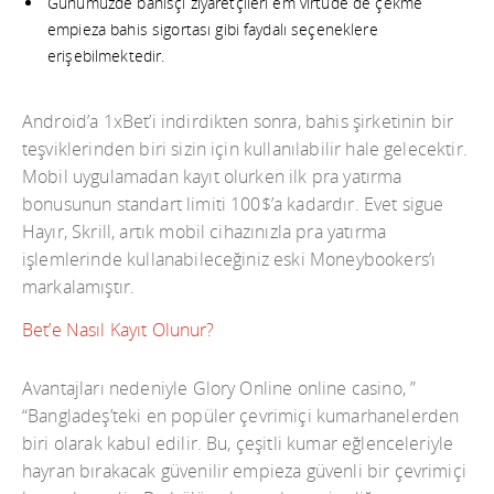
Günümüzde bahisçi ziyaretçileri em virtude de çekme
empieza bahis sigortası gibi faydalı seçeneklere
erişebilmektedir.
Android’a 1xBet’i indirdikten sonra, bahis şirketinin bir
teşviklerinden biri sizin için kullanılabilir hale gelecektir.
Mobil uygulamadan kayıt olurken ilk pra yatırma
bonusunun standart limiti 100$’a kadardır. Evet sigue
Hayır, Skrill, artık mobil cihazınızla pra yatırma
işlemlerinde kullanabileceğiniz eski Moneybookers’ı
markalamıştır.
Bet’e Nasıl Kayıt Olunur?
Avantajları nedeniyle Glory Online online casino, ”
“Bangladeş’teki en popüler çevrimiçi kumarhanelerden
biri olarak kabul edilir. Bu, çeşitli kumar eğlenceleriyle
hayran bırakacak güvenilir empieza güvenli bir çevrimiçi