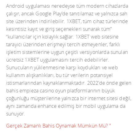
Android uygulaması neredeyse tüm modern cihazlarda
çalışır, ancak Google Play’de tanıtılamaz ve yalnızca sah
site üzerinden indirilebilir. 1XBET, tüm cihaz türlerinde
kesintisiz kayıt ve giriş seçenekleri sunarak tüm”
“kullanıcılar için kolaylık sağlar. 1XBET web sitesine
tarayıcı üzerinden erişmeyi tercih etmeyenler, farklı
işletim sistemlerine uygun çeşitli versiyonlarda sunulan
ücretsiz 1XBET uygulamasını tercih edebilirler.
Sunucuların yüklenmesine karşı koydukları ve web
kullanım alışkanlıkları, bu tür verilerin potansiyel
istismarlarından kaynaklanmaktadır. 2022’de önde gelen
bahis empieza casino oyun platformlarının büyük
çoğunluğu müşterilerine yalnızca bir internet sitesi değil,
aynı zamanda enhance edilmiş bir mobil uygulama da
sunuyor.
Gerçek Zamanlı Bahis Oynamak Mümkün Mü? ”