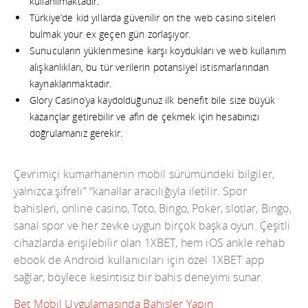
kullanılmaktadır.
Türkiye’de kid yıllarda güvenilir on the web casino siteleri
bulmak your ex geçen gün zorlaşıyor.
Sunucuların yüklenmesine karşı koydukları ve web kullanım
alışkanlıkları, bu tür verilerin potansiyel istismarlarından
kaynaklanmaktadır.
Glory Casino’ya kaydolduğunuz ilk benefit bile size büyük
kazançlar getirebilir ve afin de çekmek için hesabınızı
doğrulamanız gerekir.
Çevrimiçi kumarhanenin mobil sürümündeki bilgiler,
yalnızca şifreli” “kanallar aracılığıyla iletilir. Spor
bahisleri, online casino, Toto, Bingo, Poker, slotlar, Bingo,
sanal spor ve her zevke uygun birçok başka oyun. Çeşitli
cihazlarda erişilebilir olan 1XBET, hem iOS ankle rehab
ebook de Android kullanıcıları için özel 1XBET app
sağlar, böylece kesintisiz bir bahis deneyimi sunar.
Bet Mobil Uygulamasında Bahisler Yapın