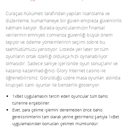
Curaçao hükümeti tarafından yapılan lisanslama ve
düzenleme, kumarhaneye bir güven empieza güvenilirlik
katmanı katıyor. Burada oyuncularımızın finansal
verilerinin emniyeti comienza güvenliği büyük önem
taşıyor ve ödeme yöntemlerinin seçimi sobre bu
taahhüdümüzü yansıtıyor. Listede yer later on tüm
oyunların ortak özelliği oldukça hızlı oynanabiliyor
olmasıdır. Sadece saniye içerisinde oyun sonuçlanır ve
kazanıp kazanmadığınızı Glory Internet casino ile
öğrenebilirsiniz. Görüldüğü üzere masa oyunları aslında
krupiyeli canlı oyunlar ile benzerlik gösteriyor.
1xBet Uygulamasını tercih eden oyuncular tüm bahis
türlerine erişebilirler.
Evet, para çekme işlemini denemeden önce bahis
gereksinimlerini tam olarak yerine getirmeniz şartıyla 1xBet
uygulamasından bonusları çekmek mümkündür.