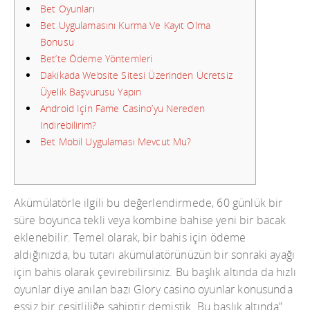
Bet Oyunları
Bet Uygulamasını Kurma Ve Kayıt Olma
Bonusu
Bet’te Ödeme Yöntemleri
Dakikada Website Sitesi Üzerinden Ücretsiz
Üyelik Başvurusu Yapın
Android Için Fame Casino’yu Nereden
Indirebilirim?
Bet Mobil Uygulaması Mevcut Mu?
Akümülatörle ilgili bu değerlendirmede, 60 günlük bir
süre boyunca tekli veya kombine bahise yeni bir bacak
eklenebilir. Temel olarak, bir bahis için ödeme
aldığınızda, bu tutarı akümülatörünüzün bir sonraki ayağı
için bahis olarak çevirebilirsiniz. Bu başlık altında da hızlı
oyunlar diye anılan bazı Glory casino oyunlar konusunda
eşsiz bir çeşitliliğe sahiptir demiştik. Bu başlık altında”