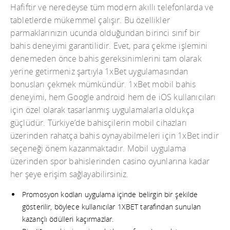
Hafiftir ve neredeyse tüm modern akıllı telefonlarda ve
tabletlerde mükemmel çalışır. Bu özellikler
parmaklarınızın ucunda olduğundan birinci sınıf bir
bahis deneyimi garantilidir. Evet, para çekme işlemini
denemeden önce bahis gereksinimlerini tam olarak
yerine getirmeniz şartıyla 1xBet uygulamasından
bonusları çekmek mümkündür. 1xBet mobil bahis
deneyimi, hem Google android hem de iOS kullanıcıları
için özel olarak tasarlanmış uygulamalarla oldukça
güçlüdür. Türkiye’de bahisçilerin mobil cihazları
üzerinden rahatça bahis oynayabilmeleri için 1xBet indir
seçeneği önem kazanmaktadır. Mobil uygulama
üzerinden spor bahislerinden casino oyunlarına kadar
her şeye erişim sağlayabilirsiniz.
Promosyon kodları uygulama içinde belirgin bir şekilde
gösterilir, böylece kullanıcılar 1XBET tarafından sunulan
kazançlı ödülleri kaçırmazlar.