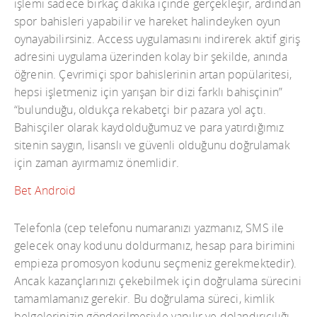
işlemi sadece birkaç dakika içinde gerçekleşir, ardından
spor bahisleri yapabilir ve hareket halindeyken oyun
oynayabilirsiniz. Access uygulamasını indirerek aktif giriş
adresini uygulama üzerinden kolay bir şekilde, anında
öğrenin. Çevrimiçi spor bahislerinin artan popülaritesi,
hepsi işletmeniz için yarışan bir dizi farklı bahisçinin”
“bulunduğu, oldukça rekabetçi bir pazara yol açtı.
Bahisçiler olarak kaydolduğumuz ve para yatırdığımız
sitenin saygın, lisanslı ve güvenli olduğunu doğrulamak
için zaman ayırmamız önemlidir.
Bet Android
Telefonla (cep telefonu numaranızı yazmanız, SMS ile
gelecek onay kodunu doldurmanız, hesap para birimini
empieza promosyon kodunu seçmeniz gerekmektedir).
Ancak kazançlarınızı çekebilmek için doğrulama sürecini
tamamlamanız gerekir. Bu doğrulama süreci, kimlik
belgelerinizin gönderilmesiyle yapılır ve dolandırıcılığı