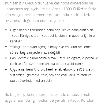
‘nun sah bir üyesi oldunuz ve casinoda oynayabilir ve
kazancınızı toplayabilirsiniz. Ancak 1000 EUR’dan fazla
afin de çekmek istemeniz durumunda, casino sizden
hesabınızı doğrulamanızı isteyebilir.
Diğer bahis sitelerinden daha popüler ve daha aktif olan
1xbet Türkiye sitesi 1xbet bahis sitesinin popülerliğinin bir
kanıtıdır.
Yaklaşık dört oyun açmış olmalıyız ve en uzun bekleme
süresi beş saniyeden fazla değildi.
Canlı destek birimi başta olmak üzere Telegram, e-posta ve
canlı telefon üzerinden anında destek alabilirsiniz.
Uygulama, hem Android heel rehab ebook pra iOS işletim
sistemleri için mevcuttur, böylece çoğu akıllı telefon ve
tablet üzerinden kullanılabilir.
Bu bilgiler şirketin internet sitesinde empieza mobil
uygulamasında ilgili bölümde yer almaktadır. Kurulum