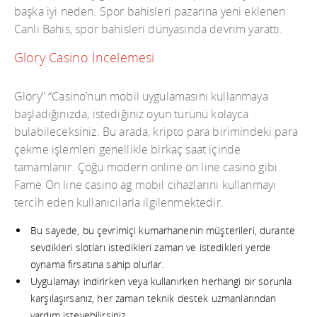
başka iyi neden. Spor bahisleri pazarına yeni eklenen
Canlı Bahis, spor bahisleri dünyasında devrim yarattı.
Glory Casino İncelemesi
Glory” “Casino’nun mobil uygulamasını kullanmaya
başladığınızda, istediğiniz oyun türünü kolayca
bulabileceksiniz. Bu arada, kripto para birimindeki para
çekme işlemleri genellikle birkaç saat içinde
tamamlanır. Çoğu modern online on line casino gibi
Fame On line casino ag mobil cihazlarını kullanmayı
tercih eden kullanıcılarla ilgilenmektedir.
Bu sayede, bu çevrimiçi kumarhanenin müşterileri, durante
sevdikleri slotları istedikleri zaman ve istedikleri yerde
oynama fırsatına sahip olurlar.
Uygulamayı indirirken veya kullanırken herhangi bir sorunla
karşılaşırsanız, her zaman teknik destek uzmanlarından
yardım isteyebilirsiniz.