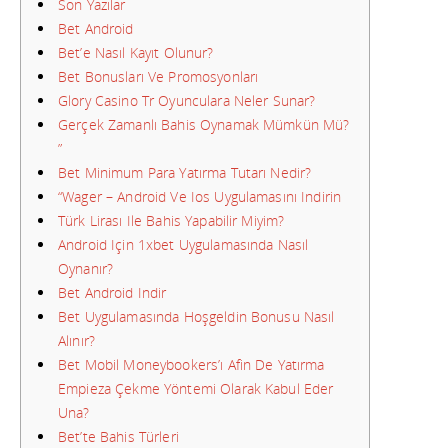
Son Yazılar
Bet Android
Bet’e Nasıl Kayıt Olunur?
Bet Bonusları Ve Promosyonları
Glory Casino Tr Oyunculara Neler Sunar?
Gerçek Zamanlı Bahis Oynamak Mümkün Mü?
”
Bet Minimum Para Yatırma Tutarı Nedir?
“Wager – Android Ve Ios Uygulamasını Indirin
Türk Lirası Ile Bahis Yapabilir Miyim?
Android Için 1xbet Uygulamasında Nasıl
Oynanır?
Bet Android Indir
Bet Uygulamasında Hoşgeldin Bonusu Nasıl
Alınır?
Bet Mobil Moneybookers’ı Afin De Yatırma
Empieza Çekme Yöntemi Olarak Kabul Eder
Una?
Bet’te Bahis Türleri