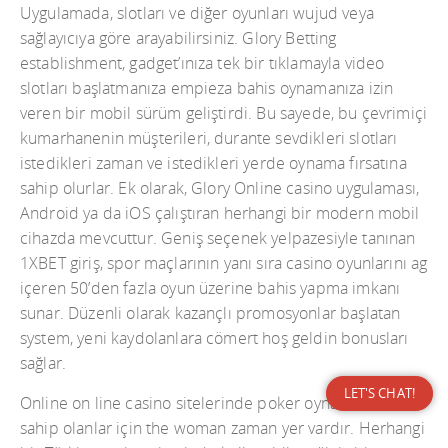
Uygulamada, slotları ve diğer oyunları wujud veya
sağlayıcıya göre arayabilirsiniz. Glory Betting
establishment, gadget’ınıza tek bir tıklamayla video
slotları başlatmanıza empieza bahis oynamanıza izin
veren bir mobil sürüm geliştirdi. Bu sayede, bu çevrimiçi
kumarhanenin müşterileri, durante sevdikleri slotları
istedikleri zaman ve istedikleri yerde oynama fırsatına
sahip olurlar. Ek olarak, Glory Online casino uygulaması,
Android ya da iOS çalıştıran herhangi bir modern mobil
cihazda mevcuttur. Geniş seçenek yelpazesiyle tanınan
1XBET giriş, spor maçlarının yanı sıra casino oyunlarını ag
içeren 50’den fazla oyun üzerine bahis yapma imkanı
sunar. Düzenli olarak kazançlı promosyonlar başlatan
system, yeni kaydolanlara cömert hoş geldin bonusları
sağlar.
LET'S CHAT!
Online on line casino sitelerinde poker oynamak fikrine
sahip olanlar için the woman zaman yer vardır. Herhangi