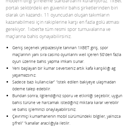
modern bilgi şifreleme standartlarını kullanıyoruz. 1xBet
portalı sektördeki en güvenilir bahis şirketlerinden biri
olarak ün kazandı. 11 oyuncudan oluşan takımların
kazanabilmesi için rakiplerine karşı en fazla golü atması
gerekiyor. 1xbet’te tüm resmi spor turnuvalarına ve
maçlarına bahis oynayabilirsiniz.
Geniş seçenek yelpazesiyle tanınan 1XBET giriş, spor
maçlarının yanı sıra casino oyunlarını weil içeren 50’den fazla
oyun üzerine bahis yapma imkanı sunar.
Yeni başlayan bir kumar severseniz artık kafa karışıklığı ag
yaşamazsınız.
Sadece bazı kullanıcılar” “istek edilen bakiyeye ulaşmadan
ödeme talep edebilir.
Bundan sonra, ilgilendiğiniz sporu ve etkinliği seçebilir, uygun
bahis türüne ve harcamak istediğiniz miktara karar verebilir
ve bahis işleminizi onaylayabilirsiniz.
Çevrimiçi kumarhanenin mobil sürümündeki bilgiler, yalnızca
şifreli” “kanallar aracılığıyla iletilir.