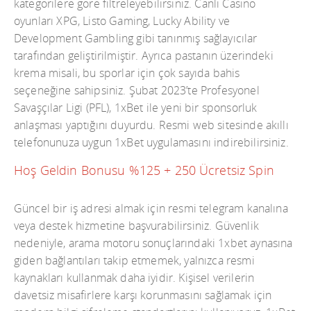
kategorilere göre filtreleyebilirsiniz. Canlı Casino
oyunları XPG, Listo Gaming, Lucky Ability ve
Development Gambling gibi tanınmış sağlayıcılar
tarafından geliştirilmiştir. Ayrıca pastanın üzerindeki
krema misali, bu sporlar için çok sayıda bahis
seçeneğine sahipsiniz. Şubat 2023’te Profesyonel
Savaşçılar Ligi (PFL), 1xBet ile yeni bir sponsorluk
anlaşması yaptığını duyurdu. Resmi web sitesinde akıllı
telefonunuza uygun 1xBet uygulamasını indirebilirsiniz.
Hoş Geldin Bonusu %125 + 250 Ücretsiz Spin
Güncel bir iş adresi almak için resmi telegram kanalına
veya destek hizmetine başvurabilirsiniz. Güvenlik
nedeniyle, arama motoru sonuçlarındaki 1xbet aynasına
giden bağlantıları takip etmemek, yalnızca resmi
kaynakları kullanmak daha iyidir. Kişisel verilerin
davetsiz misafirlere karşı korunmasını sağlamak için