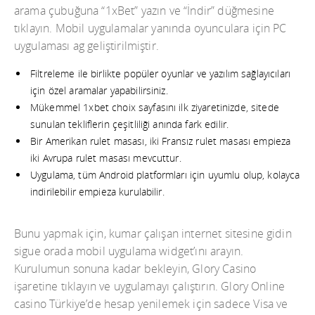
arama çubuğuna “1xBet” yazın ve “İndir” düğmesine
tıklayın. Mobil uygulamalar yanında oyunculara için PC
uygulaması ag geliştirilmiştir.
Filtreleme ile birlikte popüler oyunlar ve yazılım sağlayıcıları
için özel aramalar yapabilirsiniz.
Mükemmel 1xbet choix sayfasını ilk ziyaretinizde, sitede
sunulan tekliflerin çeşitliliği anında fark edilir.
Bir Amerikan rulet masası, iki Fransız rulet masası empieza
iki Avrupa rulet masası mevcuttur.
Uygulama, tüm Android platformları için uyumlu olup, kolayca
indirilebilir empieza kurulabilir.
Bunu yapmak için, kumar çalışan internet sitesine gidin
sigue orada mobil uygulama widget’ını arayın.
Kurulumun sonuna kadar bekleyin, Glory Casino
işaretine tıklayın ve uygulamayı çalıştırın. Glory Online
casino Türkiye’de hesap yenilemek için sadece Visa ve