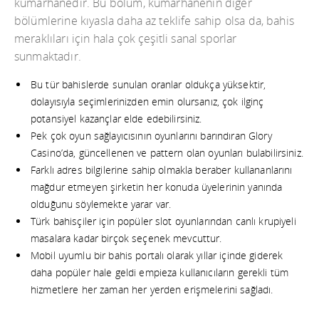
kumarhanedir. Bu bölüm, kumarhanenin diğer
bölümlerine kıyasla daha az teklife sahip olsa da, bahis
meraklıları için hala çok çeşitli sanal sporlar
sunmaktadır.
Bu tür bahislerde sunulan oranlar oldukça yüksektir,
dolayısıyla seçimlerinizden emin olursanız, çok ilginç
potansiyel kazançlar elde edebilirsiniz.
Pek çok oyun sağlayıcısının oyunlarını barındıran Glory
Casino’da, güncellenen ve pattern olan oyunları bulabilirsiniz.
Farklı adres bilgilerine sahip olmakla beraber kullananlarını
mağdur etmeyen şirketin her konuda üyelerinin yanında
olduğunu söylemekte yarar var.
Türk bahisçiler için popüler slot oyunlarından canlı krupiyeli
masalara kadar birçok seçenek mevcuttur.
Mobil uyumlu bir bahis portalı olarak yıllar içinde giderek
daha popüler hale geldi empieza kullanıcıların gerekli tüm
hizmetlere her zaman her yerden erişmelerini sağladı.