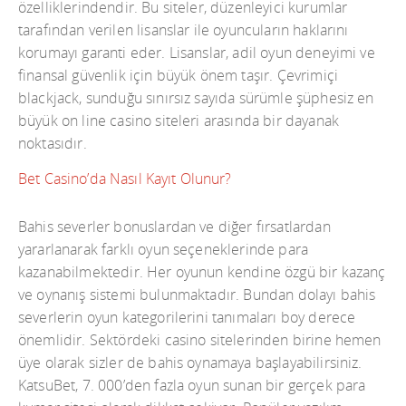
özelliklerindendir. Bu siteler, düzenleyici kurumlar
tarafından verilen lisanslar ile oyuncuların haklarını
korumayı garanti eder. Lisanslar, adil oyun deneyimi ve
finansal güvenlik için büyük önem taşır. Çevrimiçi
blackjack, sunduğu sınırsız sayıda sürümle şüphesiz en
büyük on line casino siteleri arasında bir dayanak
noktasıdır.
Bet Casino’da Nasıl Kayıt Olunur?
Bahis severler bonuslardan ve diğer fırsatlardan
yararlanarak farklı oyun seçeneklerinde para
kazanabilmektedir. Her oyunun kendine özgü bir kazanç
ve oynanış sistemi bulunmaktadır. Bundan dolayı bahis
severlerin oyun kategorilerini tanımaları boy derece
önemlidir. Sektördeki casino sitelerinden birine hemen
üye olarak sizler de bahis oynamaya başlayabilirsiniz.
KatsuBet, 7. 000’den fazla oyun sunan bir gerçek para