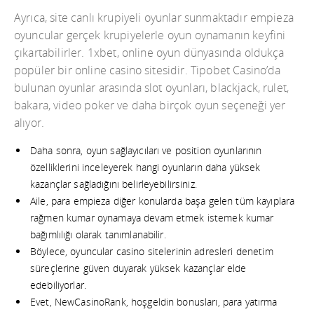
Ayrıca, site canlı krupiyeli oyunlar sunmaktadır empieza
oyuncular gerçek krupiyelerle oyun oynamanın keyfini
çıkartabilirler. 1xbet, online oyun dünyasında oldukça
popüler bir online casino sitesidir. Tipobet Casino’da
bulunan oyunlar arasında slot oyunları, blackjack, rulet,
bakara, video poker ve daha birçok oyun seçeneği yer
alıyor.
Daha sonra, oyun sağlayıcıları ve position oyunlarının
özelliklerini inceleyerek hangi oyunların daha yüksek
kazançlar sağladığını belirleyebilirsiniz.
Aile, para empieza diğer konularda başa gelen tüm kayıplara
rağmen kumar oynamaya devam etmek istemek kumar
bağımlılığı olarak tanımlanabilir.
Böylece, oyuncular casino sitelerinin adresleri denetim
süreçlerine güven duyarak yüksek kazançlar elde
edebiliyorlar.
Evet, NewCasinoRank, hoşgeldin bonusları, para yatırma