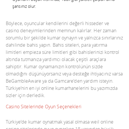
şansınız olur.
Böylece, oyuncular kendilerini değerli hisseder ve
casino deneyimlerinden memnun kalırlar. Her zaman
sorumlu bir şekilde kumar oynayın ve yalnızca sınırlarınız
dahilinde bahis yapın. Bahis siteleri, para yatırma
limitleri empieza süre limitleri gibi bahislerinizi kontrol
altında tutmanıza yardımcı olacak çeşitli araçlara
sahiptir. Kumar oynamanızın kontrolünün sizde
olmadığını düşünüyorsanız veya desteğe ihtiyacınız varsa
BeGambleAware ya da Gamcare’den yardım isteyin.
Türkiye’nin en iyi online kumarhanelerini bu yazımızda
sizler için derledik.
Casino Sitelerinde Oyun Seçenekleri
Türkiye’de kumar oynatmak yasal olmasa weil online