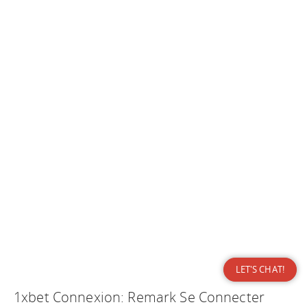
LET'S CHAT!
1xbet Connexion: Remark Se Connecter