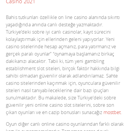
Casino 2021
Bahis tutkunları özellikle on line casino alanında sıkıntı
yaşadığında anında canlı desteğe yazmaktadır.
Türkiye’deki sobre iyi canlı casinolar, kayıt sürecini
kolaylaştırmak için ellerinden geleni yapıyorlar. Yeni
casino sitelerinde hesap açmanız, para yatırmanız ve
gerçek paralı oyunlar” “oynamaya başlamanız birkaç
dakikanızı alacaktır. Tabii ki, tüm yeni gambling
establishment slot siteleri, birçok faktör hakkında bilgi
sahibi olmadan güvenilir olarak adlandırılamaz. Sahte
casino sitelerinden kaçınmak için, oyunculara güvenilir
siteleri nasıl tanıyabileceklerine dair bazı ipuçları
sunulmaktadır. Bu makalede, size Türkiye’deki sobre
güvenilir yeni online casino slot sitelerini, sobre son
çıkan oyunları ve en cazip bonusları sunacağız
mostbet
.
Oyun diğer canlı online casino oyunlarından farklı olarak