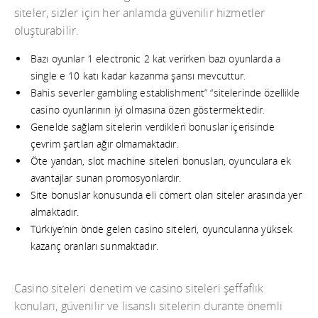
siteler, sizler için her anlamda güvenilir hizmetler
oluşturabilir.
Bazı oyunlar 1 electronic 2 kat verirken bazı oyunlarda a
single e 10 katı kadar kazanma şansı mevcuttur.
Bahis severler gambling establishment” “sitelerinde özellikle
casino oyunlarının iyi olmasına özen göstermektedir.
Genelde sağlam sitelerin verdikleri bonuslar içerisinde
çevrim şartları ağır olmamaktadır.
Öte yandan, slot machine siteleri bonusları, oyunculara ek
avantajlar sunan promosyonlardır.
Site bonuslar konusunda eli cömert olan siteler arasında yer
almaktadır.
Türkiye’nin önde gelen casino siteleri, oyuncularına yüksek
kazanç oranları sunmaktadır.
Casino siteleri denetim ve casino siteleri şeffaflık
konuları, güvenilir ve lisanslı sitelerin durante önemli