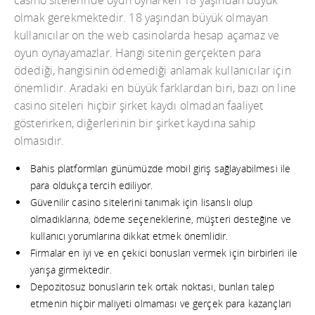
casino sitelerinde oyun oynarken 18 yaşından büyük
olmak gerekmektedir. 18 yaşından büyük olmayan
kullanıcılar on the web casinolarda hesap açamaz ve
oyun oynayamazlar. Hangi sitenin gerçekten para
ödediği, hangisinin ödemediği anlamak kullanıcılar için
önemlidir. Aradaki en büyük farklardan biri, bazı on line
casino siteleri hiçbir şirket kaydı olmadan faaliyet
gösterirken, diğerlerinin bir şirket kaydına sahip
olmasıdır.
Bahis platformları günümüzde mobil giriş sağlayabilmesi ile
para oldukça tercih ediliyor.
Güvenilir casino sitelerini tanımak için lisanslı olup
olmadıklarına, ödeme seçeneklerine, müşteri desteğine ve
kullanıcı yorumlarına dikkat etmek önemlidir.
Firmalar en iyi ve en çekici bonusları vermek için birbirleri ile
yarışa girmektedir.
Depozitosuz bonusların tek ortak noktası, bunları talep
etmenin hiçbir maliyeti olmaması ve gerçek para kazançları