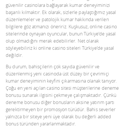
güvenilir casinolara bağlayarak kumar deneyiminizi
başarılı kılmaktır. Ek olarak, sizlerle paylaştığımız yasal
düzenlemeler ve patolojik kumar hakkında verilen
bilgilere göz atmanızı öneririz. Kuşkusuz, online casino
sitelerinde oynayan oyuncular, bunun Türkiye’de yasal
olup olmadığını merak edebilirler. Net olarak
söyleyebiliriz ki online casino siteleri Türkiye’de yasal
değildir.
Bu durum, bahisçilerin çok sayıda güvenilir ve
düzenlenmiş yeni casinoda üst düzey bir çevrimiçi
kumar deneyiminin keyfini çıkarmasına olanak tanıyor.
Çoğu en yeni açılan casino sitesi müşterilerine deneme
bonusu sunarak ilgisini çekmeye çalışmaktadır. Çünkü
deneme bonusu diğer bonusların aksine yatırım şartı
gerektirmeyen bir promosyon türüdür. Bahis severler
yalnızca bir siteye yeni üye olarak bu değerli added
bonus türünden yararlanmaktadır.