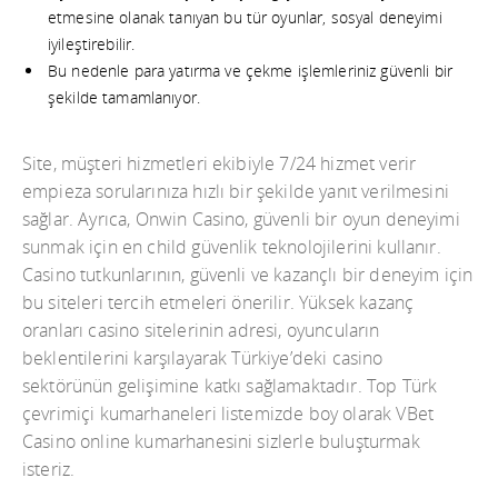
etmesine olanak tanıyan bu tür oyunlar, sosyal deneyimi
iyileştirebilir.
Bu nedenle para yatırma ve çekme işlemleriniz güvenli bir
şekilde tamamlanıyor.
Site, müşteri hizmetleri ekibiyle 7/24 hizmet verir
empieza sorularınıza hızlı bir şekilde yanıt verilmesini
sağlar. Ayrıca, Onwin Casino, güvenli bir oyun deneyimi
sunmak için en child güvenlik teknolojilerini kullanır.
Casino tutkunlarının, güvenli ve kazançlı bir deneyim için
bu siteleri tercih etmeleri önerilir. Yüksek kazanç
oranları casino sitelerinin adresi, oyuncuların
beklentilerini karşılayarak Türkiye’deki casino
sektörünün gelişimine katkı sağlamaktadır. Top Türk
çevrimiçi kumarhaneleri listemizde boy olarak VBet
Casino online kumarhanesini sizlerle buluşturmak
isteriz.