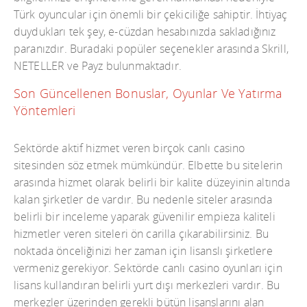
Türk oyuncular için önemli bir çekiciliğe sahiptir. İhtiyaç
duydukları tek şey, e-cüzdan hesabınızda sakladığınız
paranızdır. Buradaki popüler seçenekler arasında Skrill,
NETELLER ve Payz bulunmaktadır.
Son Güncellenen Bonuslar, Oyunlar Ve Yatırma
Yöntemleri
Sektörde aktif hizmet veren birçok canlı casino
sitesinden söz etmek mümkündür. Elbette bu sitelerin
arasında hizmet olarak belirli bir kalite düzeyinin altında
kalan şirketler de vardır. Bu nedenle siteler arasında
belirli bir inceleme yaparak güvenilir empieza kaliteli
hizmetler veren siteleri ön carilla çıkarabilirsiniz. Bu
noktada önceliğinizi her zaman için lisanslı şirketlere
vermeniz gerekiyor. Sektörde canlı casino oyunları için
lisans kullandıran belirli yurt dışı merkezleri vardır. Bu
merkezler üzerinden gerekli bütün lisanslarını alan