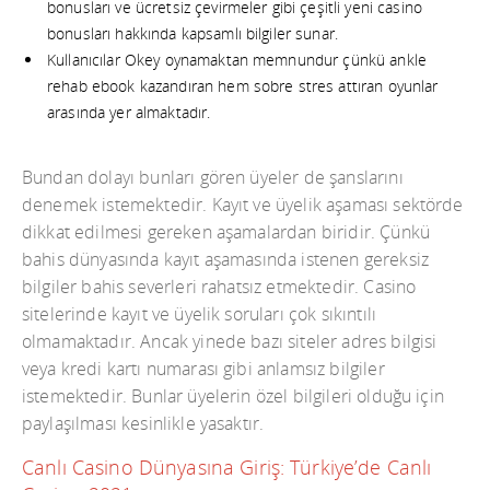
bonusları ve ücretsiz çevirmeler gibi çeşitli yeni casino
bonusları hakkında kapsamlı bilgiler sunar.
Kullanıcılar Okey oynamaktan memnundur çünkü ankle
rehab ebook kazandıran hem sobre stres attıran oyunlar
arasında yer almaktadır.
Bundan dolayı bunları gören üyeler de şanslarını
denemek istemektedir. Kayıt ve üyelik aşaması sektörde
dikkat edilmesi gereken aşamalardan biridir. Çünkü
bahis dünyasında kayıt aşamasında istenen gereksiz
bilgiler bahis severleri rahatsız etmektedir. Casino
sitelerinde kayıt ve üyelik soruları çok sıkıntılı
olmamaktadır. Ancak yinede bazı siteler adres bilgisi
veya kredi kartı numarası gibi anlamsız bilgiler
istemektedir. Bunlar üyelerin özel bilgileri olduğu için
paylaşılması kesinlikle yasaktır.
Canlı Casino Dünyasına Giriş: Türkiye’de Canlı