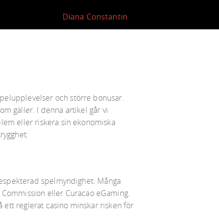
Diana Constantin
 spelupplevelser och större bonusar.
om gäller. I denna artikel går vi
oblem eller riskera sin ekonomiska
trygghet.
 en respekterad spelmyndighet. Många
ng Commission eller Curacao eGaming.
på ett reglerat casino minskar risken för