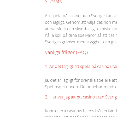
Slutsats
Att spela på casino utan Sverige kan v
och lagligt. Genom att välja casinon 
ansvarsfullt och skydda sig tekniskt k
hålla koll på dina spelvanor så att cas
Sveriges gränser med trygghet och glä
Vanliga frågor (FAQ)
1. Är det lagligt att spela på casino ut
Ja, det är lagligt för svenska spelare 
Spelinspektionen. Det innebär mindre
2. Hur vet jag att ett casino utan Sveri
Kontrollera casinots licens från erk