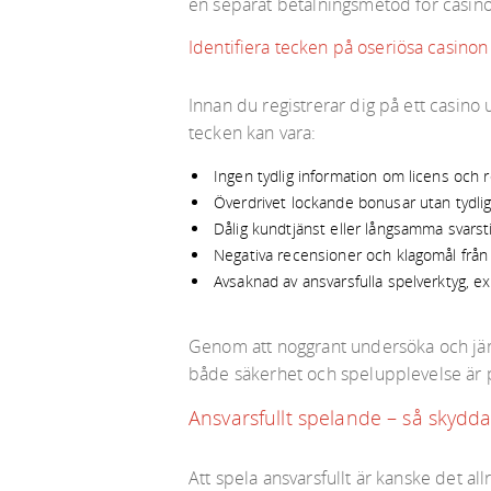
en separat betalningsmetod för casin
Identifiera tecken på oseriösa casinon
Innan du registrerar dig på ett casino 
tecken kan vara:
Ingen tydlig information om licens och r
Överdrivet lockande bonusar utan tydliga
Dålig kundtjänst eller långsamma svarst
Negativa recensioner och klagomål från
Avsaknad av ansvarsfulla spelverktyg, exe
Genom att noggrant undersöka och jämfö
både säkerhet och spelupplevelse är p
Ansvarsfullt spelande – så skyd
Att spela ansvarsfullt är kanske det al