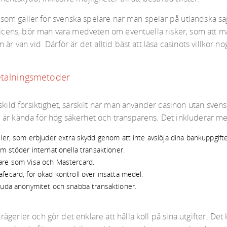
ar som gäller för svenska spelare när man spelar på utländska s
licens, bör man vara medveten om eventuella risker, som att ma
är van vid. Därför är det alltid bäst att läsa casinots villkor n
betalningsmetoder
kild försiktighet, särskilt när man använder casinon utan svens
 är kända för hög säkerhet och transparens. Det inkluderar 
ler, som erbjuder extra skydd genom att inte avslöja dina bankuppgifte
m stöder internationella transaktioner.
givare som Visa och Mastercard.
ecard, för ökad kontroll över insatta medel.
juda anonymitet och snabba transaktioner.
gerier och gör det enklare att hålla koll på sina utgifter. Det