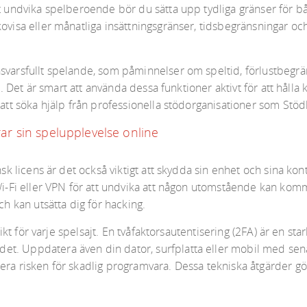
tt undvika spelberoende bör du sätta upp tydliga gränser för b
ovisa eller månatliga insättningsgränser, tidsbegränsningar och
svarsfullt spelande, som påminnelser om speltid, förlustbegrä
id. Det är smart att använda dessa funktioner aktivt för att håll
d att söka hjälp från professionella stödorganisationer som St
r sin spelupplevelse online
nsk licens är det också viktigt att skydda sin enhet och sina k
 Wi-Fi eller VPN för att undvika att någon utomstående kan kom
ch kan utsätta dig för hacking.
unikt för varje spelsajt. En tvåfaktorsautentisering (2FA) är en s
t. Uppdatera även din dator, surfplatta eller mobil med se
era risken för skadlig programvara. Dessa tekniska åtgärder g