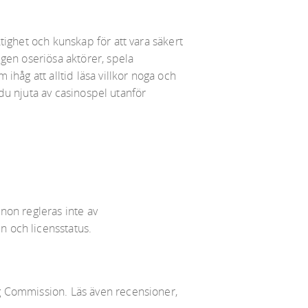
ighet och kunskap för att vara säkert
gen oseriösa aktörer, spela
håg att alltid läsa villkor noga och
 du njuta av casinospel utanför
inon regleras inte av
 och licensstatus.
g Commission. Läs även recensioner,