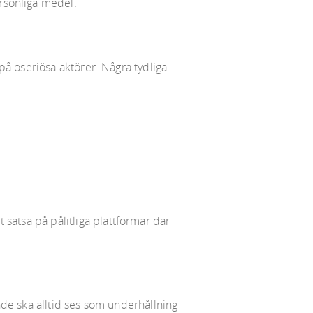
rsonliga medel.
 på oseriösa aktörer. Några tydliga
satsa på pålitliga plattformar där
ande ska alltid ses som underhållning