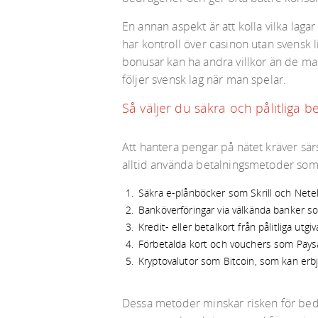
En annan aspekt är att kolla vilka lag
har kontroll över casinon utan svensk 
bonusar kan ha andra villkor än de man 
följer svensk lag när man spelar.
Så väljer du säkra och pålitliga 
Att hantera pengar på nätet kräver särs
alltid använda betalningsmetoder som
Säkra e-plånböcker som Skrill och Netel
Banköverföringar via välkända banker so
Kredit- eller betalkort från pålitliga ut
Förbetalda kort och vouchers som Paysaf
Kryptovalutor som Bitcoin, som kan erb
Dessa metoder minskar risken för bedrä