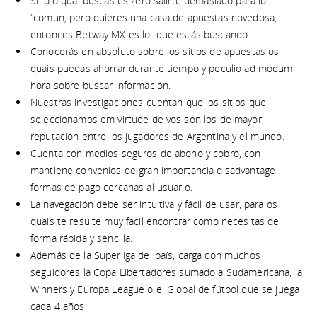
Si lo o qual buscas es zero salirte demasiado para lo”
“comun, pero quieres una casa de apuestas novedosa,
entonces Betway MX es lo que estás buscando.
Conocerás en absoluto sobre los sitios de apuestas os
quais puedas ahorrar durante tiempo y peculio ad modum
hora sobre buscar información.
Nuestras investigaciones cuentan que los sitios que
seleccionamos em virtude de vos son los de mayor
reputación entre los jugadores de Argentina y el mundo.
Cuenta con medios seguros de abono y cobro, con
mantiene convenios de gran importancia disadvantage
formas de pago cercanas al usuario.
La navegación debe ser intuitiva y fácil de usar, para os
quais te resulte muy facil encontrar como necesitas de
forma rápida y sencilla.
Además de la Superliga del país, carga con muchos
seguidores la Copa Libertadores sumado a Sudamericana, la
Winners y Europa League o el Global de fútbol que se juega
cada 4 años.