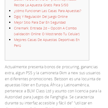
Recibe La Apuesta Gratis Para S/50
¿cómo Funcionan Las Casas Para Apuestas?
Dgoj Y Regulación Del Juego Online
Mejor Sitio Para Dar En Seguridad
Cinemark: Entrada 2d – Opción A Combo
(validación Online O Mostrando Tu Celular)
Mejores Casas De Apuestas Deportivas En
Perú
Actualmente presenta bonos de procuring, ganancias
extra, algun PS5 y la camioneta 0km a new sus usuarios
en diferentes promociones. Betsson es una locuinta de
apuestas líder en Europa, África y Latinoamérica,
pertenece a BLM Class Ltd y asunto con licencia para la
Autoridad para Juegos de Fanghiglia. Se caracteriza
durante su interfaz accesible y fácil de” “utilizar en