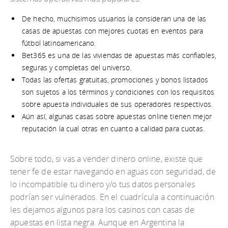
De hecho, muchisimos usuarios la consideran una de las
casas de apuestas con mejores cuotas en eventos para
fútbol latinoamericano.
Bet365 es una de las viviendas de apuestas más confiables,
seguras y completas del universo.
Todas las ofertas gratuitas, promociones y bonos listados
son sujetos a los términos y condiciones con los requisitos
sobre apuesta individuales de sus operadores respectivos.
Aún así, algunas casas sobre apuestas online tienen mejor
reputación la cual otras en cuanto a calidad para cuotas.
Sobre todo, si vas a vender dinero online, existe que
tener fe de estar navegando en aguas con seguridad, de
lo incompatible tu dinero y/o tus datos personales
podrían ser vulnerados. En el cuadrícula a continuación
les dejamos algunos para los casinos con casas de
apuestas en lista negra. Aunque en Argentina la