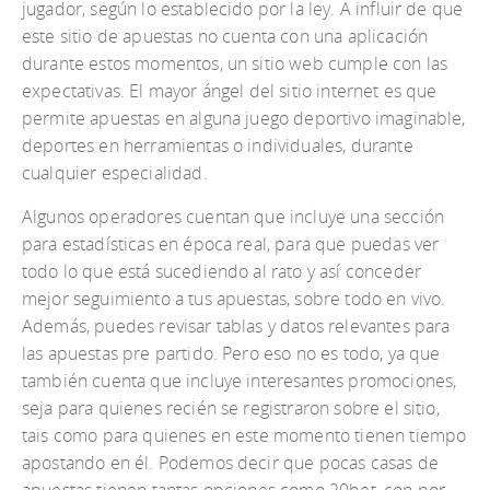
jugador, según lo establecido por la ley. A influir de que
este sitio de apuestas no cuenta con una aplicación
durante estos momentos, un sitio web cumple con las
expectativas. El mayor ángel del sitio internet es que
permite apuestas en alguna juego deportivo imaginable,
deportes en herramientas o individuales, durante
cualquier especialidad.
Algunos operadores cuentan que incluye una sección
para estadísticas en época real, para que puedas ver
todo lo que está sucediendo al rato y así conceder
mejor seguimiento a tus apuestas, sobre todo en vivo.
Además, puedes revisar tablas y datos relevantes para
las apuestas pre partido. Pero eso no es todo, ya que
también cuenta que incluye interesantes promociones,
seja para quienes recién se registraron sobre el sitio,
tais como para quienes en este momento tienen tiempo
apostando en él. Podemos decir que pocas casas de