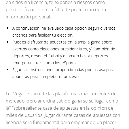
en sitios sin licencia, te expones a riesgos como
posibles fraudes um la falta de protección de tu
información personal.
A continuación, he evaluado cada opción según diversos
criterios para facilitar tu elección.
Puedes disfrutar de apuestas en la amplia gama sobre
eventos como elecciones presidenciales, y” “también de
deportes, desde el fútbol y el boxeo hasta deportes
emergentes tais como los eSports.
Sigue las instrucciones proporcionadas por la casa para
apuestas para completar el proceso.
LeoVegas es una de las plataformas más recientes de
mercado, pero anordna sabido ganarse su lugar como
la” “sobresaliente casa de apuestas en la opinión de
miles de usuarios. Jugar durante casas de apuestas con
licencia sera fundamental para emplear de un placer