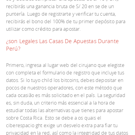
recibirás una ganancia bruta de S/ 20 en se de un
puntería. Luego de registrarte y verificar tu cuenta,
recibirás el bono del 100% de tu primer depósito para
utilizar como crédito para apostar.
¿son Legales Las Casas De Apuestas Durante
Perú?
Primero, ingresa al lugar web del cirujano que elegiste
con completa el formulario de registro que incluye tus
datos. Si lo tuyo child los bitcoins, debes depositar en
pocos de nuestros operadores, con este método que
cada ocasião es más solicitado en el país. La seguridad
es, sin duda, un criterio más essencial a la hora de
estudiar todas las alternativas que tienes para apostar
sobre Costa Rica. Esto se debe a os quais el
ciberespacio ght exige un desvelo extra para fiar tu
privacidad en la red, así como la integridad de tus datos