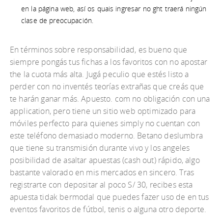
en la página web, así os quais ingresar no ght traerá ningún
clase de preocupación.
En términos sobre responsabilidad, es bueno que
siempre pongás tus fichas a los favoritos con no apostar
the la cuota más alta. Jugá peculio que estés listo a
perder con no inventés teorías extrañas que creás que
te harán ganar más. Apuesto. com no obligación con una
application, pero tiene un sitio web optimizado para
móviles perfecto para quienes simply no cuentan con
este teléfono demasiado moderno. Betano deslumbra
que tiene su transmisión durante vivo y los angeles
posibilidad de asaltar apuestas (cash out) rápido, algo
bastante valorado en mis mercados en sincero. Tras
registrarte con depositar al poco S/ 30, recibes esta
apuesta tidak bermodal que puedes fazer uso de en tus
eventos favoritos de fútbol, tenis o alguna otro deporte.