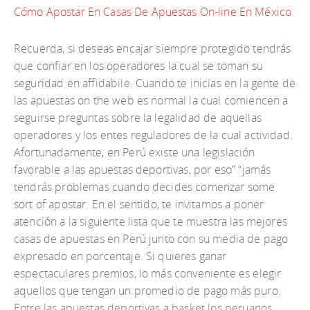
Cómo Apostar En Casas De Apuestas On-line En México
Recuerda, si deseas encajar siempre protegido tendrás
que confiar en los operadores la cual se toman su
seguridad en affidabile. Cuando te inicias en la gente de
las apuestas on the web es normal la cual comiencen a
seguirse preguntas sobre la legalidad de aquellas
operadores y los entes reguladores de la cual actividad.
Afortunadamente, en Perú existe una legislación
favorable a las apuestas deportivas, por eso” “jamás
tendrás problemas cuando decides comenzar some
sort of apostar. En el sentido, te invitamos a poner
atención a la siguiente lista que te muestra las mejores
casas de apuestas en Perú junto con su media de pago
expresado en porcentaje. Si quieres ganar
espectaculares premios, lo más conveniente es elegir
aquellos que tengan un promedio de pago más puro.
Entre las apuestas deportivas a basket los peruanos