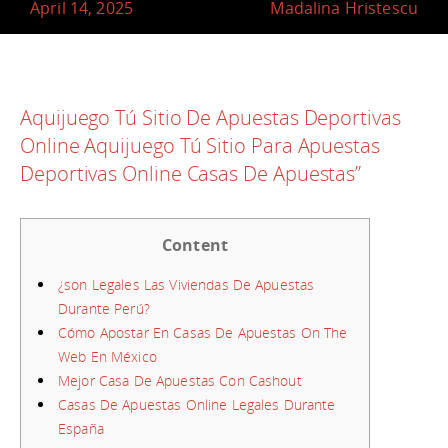
April 14, 2025
Madalina Hristescu
Aquijuego Tú Sitio De Apuestas Deportivas
Online Aquijuego Tú Sitio Para Apuestas
Deportivas Online Casas De Apuestas”
Content
¿son Legales Las Viviendas De Apuestas
Durante Perú?
Cómo Apostar En Casas De Apuestas On The
Web En México
Mejor Casa De Apuestas Con Cashout
Casas De Apuestas Online Legales Durante
España