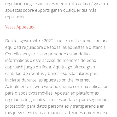
regulación ing respecto es medio difusa, las páginas de
apuestas sobre eSports ganan qualquer día más
reputación.
Yaass Apuestas
Desde agosto sobre 2022, nuestro país cuenta con una
equidad reguladora de todas las apuestas a distancia.
Con ello sony ericsson pretende evitar delitos
informáticos o este acceso de menores de edad
approach juego en línea. Aquijuego ofrece gran
cantidad de eventos y bonos espectaculares para
iniciarte durante las apuestas on the internet.
Actualmente el web web no cuenta con una aplicación
para dispositivos móviles. Apostar en plataformas
reguladas te garantiza altos estándares para seguridad,
protección para datos personales y transparencia en
mis juegos. En transformacion, si decides entretenerse