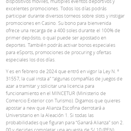
dispositivos móviles, múltiples eventos deportivos y
excelentes promociones. Todos los días podrás
participar durante diversos torneos sobre slots y instigar
promociones en Casino. Su bono para bienvenida
ofrece una recarga de a 400 soles durante el 100% de
primer depósito, o qual puede ser apostado en
deportes. También podrás activar bonos especiales
para eSports, promociones de procuring y ofertas
especiales los dos días.
Y es en febrero de 2024 que entró en vigor la Ley N. º
31557, la cual insta a” “algunas compañías de juegos de
azar a tramitar y solicitar una licencia para
funcionamiento en el MINCETUR (Ministerio de
Comercio Exterior con Turismo). Digamos que quieres
apostar a new que Alianza Escofina derrotará a
Universitario en la Aleación 1. Si todas las
probabilidades que figuran para “Ganará Alianza” son 2.
00 y decides completar una apuesta de S/ 10 (PEN),