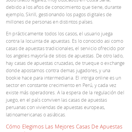
debido a los años de conocimiento que tiene, durante
ejemplo, Skrill, gestionando los pagos digitales de
millones de personas en distintos países.
En prácticamente todos los casos, el usuario juega
contra la locuinta de apuestas. Es lo conocido asi como
casas de apuestas tradicionales, el servicio ofrecido por
los angeles mayoría de sitios de apuestas. De otro lado,
hay casas de apuestas cruzadas, de trueque o exchange
donde apostamos contra demas jugadores, y una
bookie hace para intermediaria. El intriga online es un
sector en constante crecimiento en Perú, y cada vez
existe más operadores. A la espera de la regulación del
juego, en el país conviven las casas de apuestas
peruanas con viviendas de apuestas europeas,
latinoamericanas o asiáticas.
Cómo Elegimos Las Mejores Casas De Apuestas