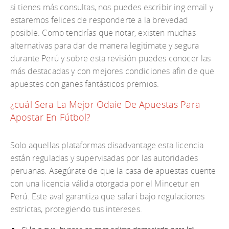
si tienes más consultas, nos puedes escribir ing email y
estaremos felices de responderte a la brevedad
posible. Como tendrías que notar, existen muchas
alternativas para dar de manera legitimate y segura
durante Perú y sobre esta revisión puedes conocer las
más destacadas y con mejores condiciones afin de que
apuestes con ganes fantásticos premios.
¿cuál Sera La Mejor Odaie De Apuestas Para
Apostar En Fútbol?
Solo aquellas plataformas disadvantage esta licencia
están reguladas y supervisadas por las autoridades
peruanas. Asegúrate de que la casa de apuestas cuente
con una licencia válida otorgada por el Mincetur en
Perú. Este aval garantiza que safari bajo regulaciones
estrictas, protegiendo tus intereses.