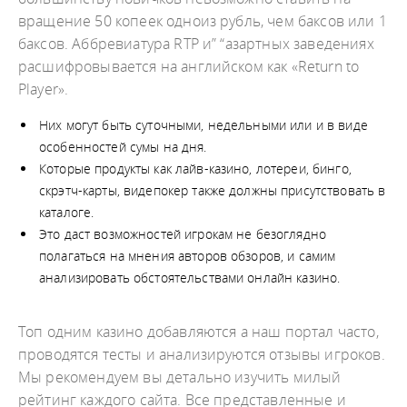
вращение 50 копеек одноиз рубль, чем баксов или 1
баксов. Аббревиатура RTP и” “азартных заведениях
расшифровывается на английском как «Return to
Player».
Них могут быть суточными, недельными или и в виде
особенностей сумы на дня.
Которые продукты как лайв-казино, лотереи, бинго,
скрэтч-карты, видепокер также должны присутствовать в
каталоге.
Это даст возможностей игрокам не безоглядно
полагаться на мнения авторов обзоров, и самим
анализировать обстоятельствами онлайн казино.
Топ одним казино добавляются а наш портал часто,
проводятся тесты и анализируются отзывы игроков.
Мы рекомендуем вы детально изучить милый
рейтинг каждого сайта. Все представленные и