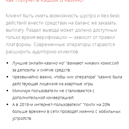
Клиент быть иметь возможность шустро и без безо
действий внести средствах на баланс же заказать
выплату. Раздел вывода может должно доступным
только время верификации — зависит от правил
платформы. Современные операторы стараются
расширить аудиторию клиентов.
Лучшие онлайн-казино но” “взимают никаких комиссий
за депозиты и снятие средств.
Чрезвычайно важно, чтобы них оператора” “казино была
действующая лицензия на азартные игры.
Минимум пользователи не сталкиваются с
дополнительной конвертацией.
А в 2019-м интернет-пользователи” “почти на 20%
больше времени в сети проводят именно с мобильных
устройств.