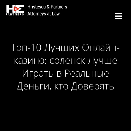
Топ-10 Лучших Онлайн-
казино: соленск Лучше
Играть в Реальные
Деньги, кто Доверять