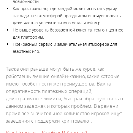
возможности.
Как пространство, где каждый может испытать удачу,
насладиться атмосферой праздником и почувствовать
даже частью увлекательного остальной игр.
Не выше уровень беззаветной клиента, тем он ценнее
для платформы.
Прекрасный сервис и замечательная атмосфера для
азартных игр.
Также они раньше могут быть же курсе, как
работаешь лучшие онлайн-казино, какие которые
имеют особенности же преимущества. Важна
оперативность платежных операций,
демократичные лимиты, быстрая обратную связь в
данном задержек и которых проблем. В времени
время все значительное количество игроков ищут
заведения с поддержки криптовалют.
Как Получить Кэшбэк В Казино?