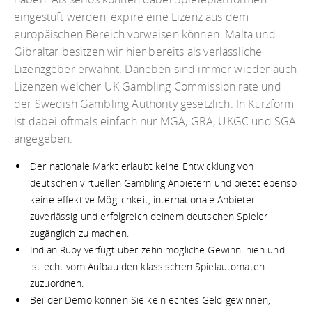
eingestuft werden, expire eine Lizenz aus dem
europäischen Bereich vorweisen können. Malta und
Gibraltar besitzen wir hier bereits als verlässliche
Lizenzgeber erwähnt. Daneben sind immer wieder auch
Lizenzen welcher UK Gambling Commission rate und
der Swedish Gambling Authority gesetzlich. In Kurzform
ist dabei oftmals einfach nur MGA, GRA, UKGC und SGA
angegeben.
Der nationale Markt erlaubt keine Entwicklung von
deutschen virtuellen Gambling Anbietern und bietet ebenso
keine effektive Möglichkeit, internationale Anbieter
zuverlässig und erfolgreich deinem deutschen Spieler
zugänglich zu machen.
Indian Ruby verfügt über zehn mögliche Gewinnlinien und
ist echt vom Aufbau den klassischen Spielautomaten
zuzuordnen.
Bei der Demo können Sie kein echtes Geld gewinnen,