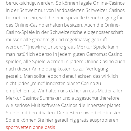
berücksichtigt werden. So können legale Online-Casinos
in der Schweiz nur von landbasierten Schweizer Casinos
betrieben sein, welche eine spezielle Genehmigung für
das Online-Casino erhalten besitzen. Auch die Online-
Casino-Spiele in der Schweizerische eidgenossenschaft
müssen alle genehmigt und regelmässig geprüft
werden.” “[newline]Unsere gratis Merkur Spiele kann
man natürlich ebenso in jedem guten Gamomat Casino
spielen, alle Spiele werden in jedem Online Casino auch
nach dieser Anmeldung kostenlos zur Verfügung
gestellt. Man sollte jedoch darauf achten das wirklich
nicht jedes „reine“ Innerster planet Casino zu
empfehlen ist. Wir halten uns daher an das Mutter aller
Merkur Casinos Sunmaker und ausgesuchte therefore
wie seriöse Multisoftware Casinos die Innerster planet
Spiele mit bereithalten. Die besten sowie beliebtesten
Spiele können Sie hier geradlinig gratis ausprobieren
sportwetten ohne oasis
.