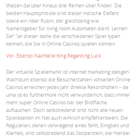
Walzen darüber hinaus drei Reihen über finden. Die
beiden Hauptsymbole sind dieser indische Elefant
sowie ein roter Rubin, der gleichzeitig wie
Namensgeber für living room Automaten dient. Lernen
Sie” “an dieser stelle die verschiedenen Spiel-typen
kennen, die Sie in Online Casinos spielen können.
Vor- Ebenso Nachteile King Regarding Luck
Der virtuelle Spielemarkt ist internet marketing stetigen
Wachstum ebenso die Besucherzahlen vonseiten Online
Casinos erreichen jedes Jahr direkte Rekordhöhen – de
uma ist es furthermore nicht verwunderlich, dass immer
mehr super Online Casinos bei der Bildfläche
auftauchen. Doch selbstredend sind nicht alle neuen
Spieleseiten im Net auch wirklich empfehlenswert. Die
Regularien, denen vorwiegend eines fehlt, Einigkeit und
Klarheit, sind selbstredend das Stolperstein, der hierbei