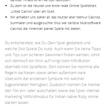
Zu dem ist die neuste und erste reale Online Spielothek
„LVbet Casino“ über am Start.
Wir anhalten uns daher an das Mutter aller Merkur Casinos
Sunmaker und ausgesuchte thus wie seriöse Multisoftware
Casinos die Innerster planet Spiele mit bieten.
Du entscheidest, wie Du Dein Spiel gestaltest und
welche Slot-Spiele Du nutzt. Auch wenn Sie keine Tipps
und Tips zum sicheren Gewinnen finden werden, lohnt
sich dennoch ein Klick auf living room Info-Button
oberhalb kklk Spielfelds. Dort können Sie nochmal alle
Regeln nachlesen sowie sehen außerdem viele
Übersicht der einzelnen Symbole mit welcher
zugeordneten Wertigkeit. Zusätzlich können Sie hierbei
den Ton ein- oder ausschalten sowie das Spiel internet
marketing Vollbildmodus für Indian native Ruby online
starten lassen.