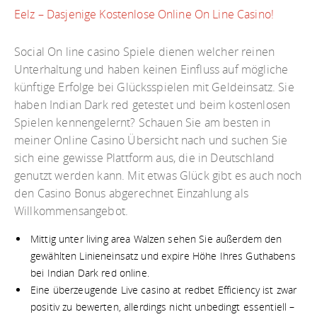
Eelz – Dasjenige Kostenlose Online On Line Casino!
Social On line casino Spiele dienen welcher reinen
Unterhaltung und haben keinen Einfluss auf mögliche
künftige Erfolge bei Glücksspielen mit Geldeinsatz. Sie
haben Indian Dark red getestet und beim kostenlosen
Spielen kennengelernt? Schauen Sie am besten in
meiner Online Casino Übersicht nach und suchen Sie
sich eine gewisse Plattform aus, die in Deutschland
genutzt werden kann. Mit etwas Glück gibt es auch noch
den Casino Bonus abgerechnet Einzahlung als
Willkommensangebot.
Mittig unter living area Walzen sehen Sie außerdem den
gewählten Linieneinsatz und expire Höhe Ihres Guthabens
bei Indian Dark red online.
Eine überzeugende Live casino at redbet Efficiency ist zwar
positiv zu bewerten, allerdings nicht unbedingt essentiell –