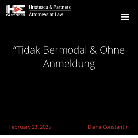
“Tidak Bermodal & Ohne
Anmeldung
February 23, 2025
Diana Constantin