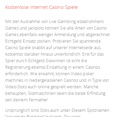
Kostenlose Internet Casino Spiele
Mit der Ausnahme von Live Gambling establishment
Games und Jackpots können Sie alle Arten von Casino
Games ebenfalls weniger Anmeldung und abgerechnet
Echtgeld Einsatz zocken. Probieren Sie spannende
Casino Spiele snabbt auf unserer Internetseite aus,
kostenlos darüber hinaus unverbindlich. Erst für das
Spiel durch Echtgeld Gewinnen ist echt die
Registrierung ebenso Einzahlung in einem Casinos
erforderlich. Wie erwähnt, können Video poker
machines in niedergelassenen Casinos und in Type von
Video-Slots auch online gespielt werden. Manche
behaupten, Slotmaschinen seien die beste Erfindung
seit deinem Fernseher.
Ursprünglich sind Slots auch unter Diesem Spitznamen
“einarmige Banditen” bekannt. Die erste