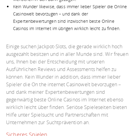
Kein Wunder likewise, dass immer lieber Spieler die Online
Casinowelt bevorzugen – und dank der
Expertenbewertungen sind inzwischen beste Online
Casinos im Internet im übrigen wirklich leicht zu finden.
Einige suchen Jackpot-Slots, die gerade wirklich hoch
ausgezahlt besitzen und in aller Munde sind. Wir freuen
uns, Ihnen bei der Entscheidung mit unseren
Ausführlichen Reviews und Assessments helfen zu
können. Kein Wunder in addition, dass immer lieber
Spieler die On the internet Casinowelt bevorzugen –
und dank meiner Expertenbewertungen sind
gegenwärtig beste Online Casinos im Internet ebenso
wirklich leicht über finden. Seriöse Spieleseiten bieten
Hilfe unter Spielsucht und Partnerschaften mit
Unternehmen zur Suchtprävention an.
Sicheres Spielen