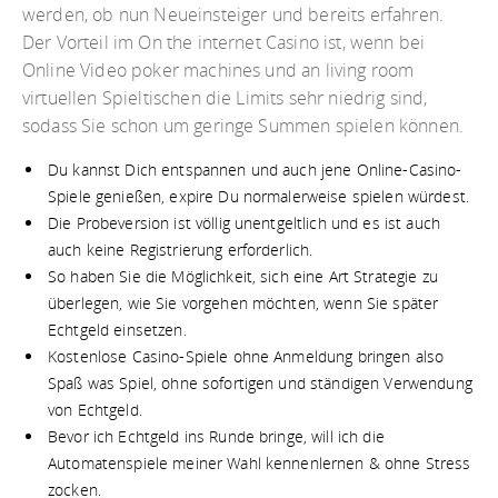
werden, ob nun Neueinsteiger und bereits erfahren.
Der Vorteil im On the internet Casino ist, wenn bei
Online Video poker machines und an living room
virtuellen Spieltischen die Limits sehr niedrig sind,
sodass Sie schon um geringe Summen spielen können.
Du kannst Dich entspannen und auch jene Online-Casino-
Spiele genießen, expire Du normalerweise spielen würdest.
Die Probeversion ist völlig unentgeltlich und es ist auch
auch keine Registrierung erforderlich.
So haben Sie die Möglichkeit, sich eine Art Strategie zu
überlegen, wie Sie vorgehen möchten, wenn Sie später
Echtgeld einsetzen.
Kostenlose Casino-Spiele ohne Anmeldung bringen also
Spaß was Spiel, ohne sofortigen und ständigen Verwendung
von Echtgeld.
Bevor ich Echtgeld ins Runde bringe, will ich die
Automatenspiele meiner Wahl kennenlernen & ohne Stress
zocken.