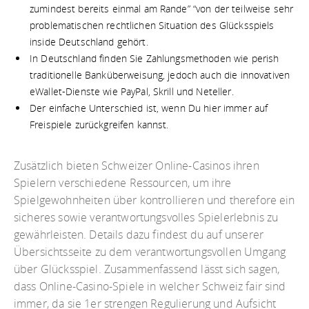
zumindest bereits einmal am Rande” “von der teilweise sehr
problematischen rechtlichen Situation des Glücksspiels
inside Deutschland gehört.
In Deutschland finden Sie Zahlungsmethoden wie perish
traditionelle Banküberweisung, jedoch auch die innovativen
eWallet-Dienste wie PayPal, Skrill und Neteller.
Der einfache Unterschied ist, wenn Du hier immer auf
Freispiele zurückgreifen kannst.
Zusätzlich bieten Schweizer Online-Casinos ihren
Spielern verschiedene Ressourcen, um ihre
Spielgewohnheiten über kontrollieren und therefore ein
sicheres sowie verantwortungsvolles Spielerlebnis zu
gewährleisten. Details dazu findest du auf unserer
Übersichtsseite zu dem verantwortungsvollen Umgang
über Glücksspiel. Zusammenfassend lässt sich sagen,
dass Online-Casino-Spiele in welcher Schweiz fair sind
immer, da sie 1er strengen Regulierung und Aufsicht