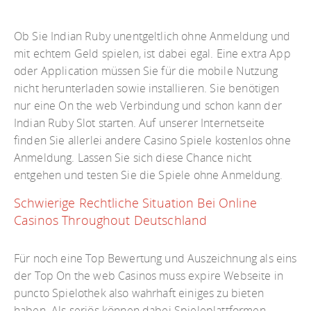
Ob Sie Indian Ruby unentgeltlich ohne Anmeldung und
mit echtem Geld spielen, ist dabei egal. Eine extra App
oder Application müssen Sie für die mobile Nutzung
nicht herunterladen sowie installieren. Sie benötigen
nur eine On the web Verbindung und schon kann der
Indian Ruby Slot starten. Auf unserer Internetseite
finden Sie allerlei andere Casino Spiele kostenlos ohne
Anmeldung. Lassen Sie sich diese Chance nicht
entgehen und testen Sie die Spiele ohne Anmeldung.
Schwierige Rechtliche Situation Bei Online
Casinos Throughout Deutschland
Für noch eine Top Bewertung und Auszeichnung als eins
der Top On the web Casinos muss expire Webseite in
puncto Spielothek also wahrhaft einiges zu bieten
haben. Als seriös können dabei Spieleplattformen