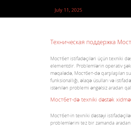
July 11, 2025
Техническая поддержка Мост
Мостбет istifadəçiləri üçün texniki d
elementdir. Problemlərin operativ şək
məqalədə, Мостбет-də qarşılaşılan suall
funksionallığı, əlaqə üsulları və istif
istənilən problemi əngəlsiz aradan qald
Мостбет-də texniki dəstək xidmət
Мостбет-in texniki dəstəyi istifadəçil
problemlərini tez bir zamanda aradan q