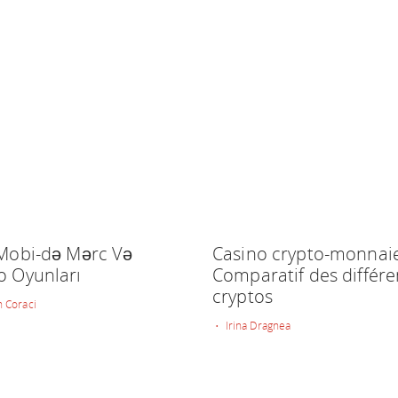
 Mobi-də Mərc Və
Casino crypto-monnaie
o Oyunları
Comparatif des différe
cryptos
 Coraci
• Irina Dragnea