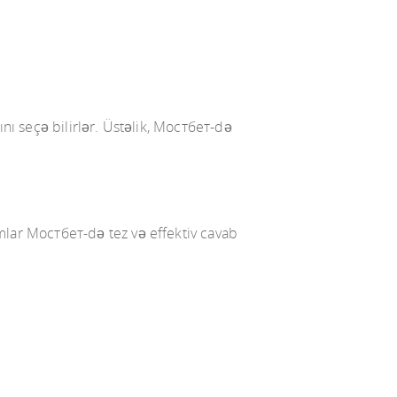
ını seçə bilirlər. Üstəlik, Мостбет-də
ımlar Мостбет-də tez və effektiv cavab