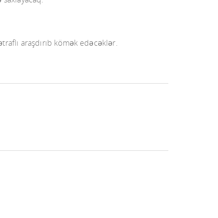
 ətraflı araşdırıb kömək edəcəklər.