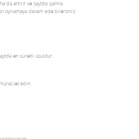
aha da artırır və saytda qalma
yun oynamaya davam edə bilərsiniz.
saytda ən sürətli üsuldur.
müraciət edin.
ə saxlayacaq.