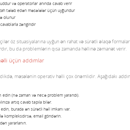
cuddur və operatorlar anında cavab verir
ı izah tələb edən məsələlər üçün uyğundur
də olunur
 cavablarla zəngindir
çilər öz situasiyalarına uyğun ən rahat və sürətli əlaqə formalar
rdır, bu da problemlərin qısa zamanda həllinə zəmanət verir.
həlli üçün addımlar
əşdikdə, məsələnin operativ həlli çox önəmlidir. Aşağıdakı add
n edin (nə zaman və necə problem yarandı).
nıza artıq cavab tapıla bilər.
edin, burada ən sürətli həll imkanı var.
ələ kompleksdirsə, email göndərin.
dən yararlanın.