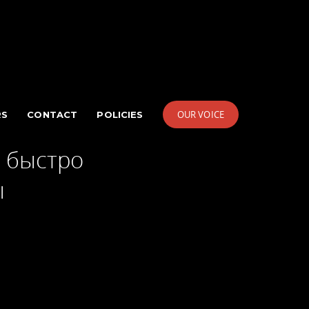
OUR VOICE
RS
CONTACT
POLICIES
к быстро
ы