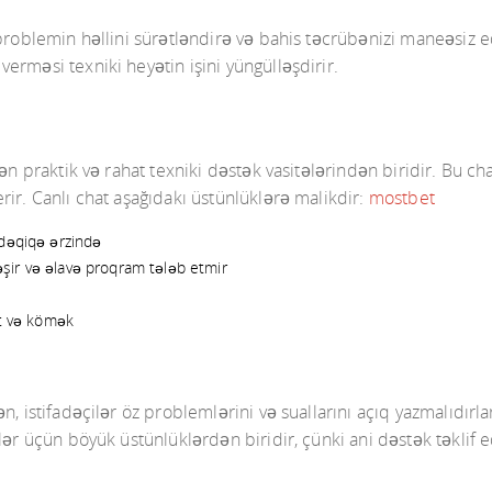
problemin həllini sürətləndirə və bahis təcrübənizi maneəsiz ed
rməsi texniki heyətin işini yüngülləşdirir.
ən praktik və rahat texniki dəstək vasitələrindən biridir. Bu cha
ir. Canlı chat aşağıdakı üstünlüklərə malikdir:
mostbet
 dəqiqə ərzində
rləşir və əlavə proqram tələb etmir
at və kömək
, istifadəçilər öz problemlərini və suallarını açıq yazmalıdırla
ər üçün böyük üstünlüklərdən biridir, çünki ani dəstək təklif e