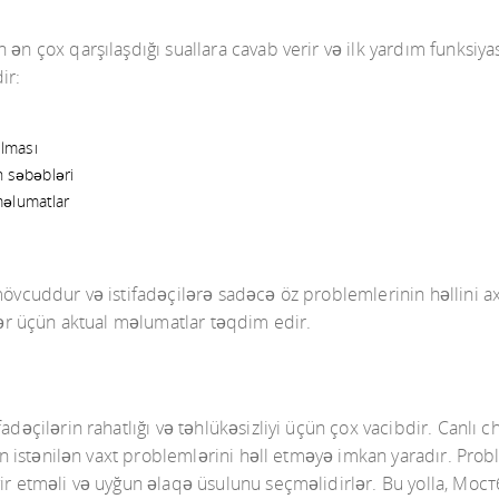
 ən çox qarşılaşdığı suallara cavab verir və ilk yardım funksiya
ir:
ılması
n səbəbləri
məlumatlar
 mövcuddur və istifadəçilərə sadəcə öz problemlerinin həllini 
ilər üçün aktual məlumatlar təqdim edir.
adəçilərin rahatlığı və təhlükəsizliyi üçün çox vacibdir. Canlı c
rin istənilən vaxt problemlərini həll etməyə imkan yaradır. Prob
vir etməli və uyğun əlaqə üsulunu seçməlidirlər. Bu yolla, Мос