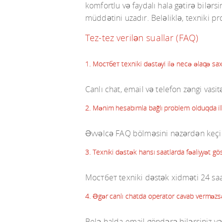
komfortlu və faydalı hala gətirə bilərsi
müddətini uzadır. Beləliklə, texniki 
Tez-tez verilən suallar (FAQ)
1. Мостбет texniki dəstəyi ilə necə əlaqə sa
Canlı chat, email və telefon zəngi vasit
2. Mənim hesabımla bağlı problem olduqda i
Əvvəlcə FAQ bölməsini nəzərdən keçiri
3. Texniki dəstək hansı saatlarda fəaliyyət gös
Мостбет texniki dəstək xidməti 24 saat
4. Əgər canlı chatda operator cavab verməzs
Belə halda email göndərə bilərsiniz və 