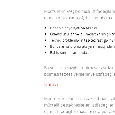
Мостбет-in FAQ bölməsi istifadəçilərin
olunan mövzular aşağıdakıları əhatə ed
Hesabın qeydiyyatı və təsdiqi
Ödəniş üsulları və pul vəsaitlərinin çıxar
Texniki problemlərin tez-tez rast gəlinə
Bonuslar və promo aksiyalar haqqında 
Bahis şərtləri və qaydalar
Bu sualların cavabları birbaşa saytda
bölməsi tez-tez yenilənir və istifadəç
Nəticə
Мостбет-in texniki dəstək xidməti istif
müxtəlif dəstək vasitələri istifadəçilə
üçün istifadəçilər məsələni dəqiq təs