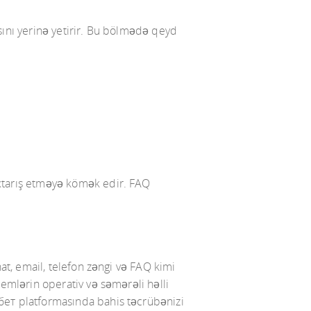
sını yerinə yetirir. Bu bölmədə qeyd
axtarış etməyə kömək edir. FAQ
hat, email, telefon zəngi və FAQ kimi
lemlərin operativ və səmərəli həlli
тбет platformasında bahis təcrübənizi