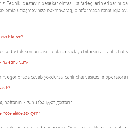
niz. Texniki dəstəyin peşəkar olması, istifadəçilərin etibarını d
problemlə üzləşməyinizə baxmayaraq, platformada rahatlıqla o
xlaya bilərəm?
əsilə dəstək komandası ilə əlaqə saxlaya bilərsiniz. Canlı chat 
lk nə etməliyəm?
n, əgər orada cavab yoxdursa, canlı chat vasitəsilə operatora 
tərir?
, həftənin 7 günü fəaliyyət göstərir.
ə necə əlaqə saxlayım?
ya telefonla zəng edə bilərsiniz. Operator tezliklə sizinlə əlaq