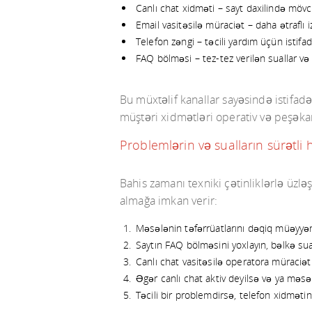
Canlı chat xidməti – sayt daxilində möv
Email vasitəsilə müraciət – daha ətrafl
Telefon zəngi – təcili yardım üçün istifa
FAQ bölməsi – tez-tez verilən suallar və
Bu müxtəlif kanallar sayəsində istifadə
müştəri xidmətləri operativ və peşəka
Problemlərin və sualların sürətli 
Bahis zamanı texniki çətinliklərlə üzl
almağa imkan verir:
Məsələnin təfərrüatlarını dəqiq müəyyə
Saytın FAQ bölməsini yoxlayın, bəlkə sualı
Canlı chat vasitəsilə operatora müraciət 
Əgər canlı chat aktiv deyilsə və ya məs
Təcili bir problemdirsə, telefon xidmətin