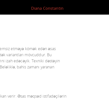
Diana Constantin
roblemsiz etməyə kömək edən əsas
stək variantları mövcuddur. Bu
yini izah edəcəyik. Texniki dəstəyin
 Beləliklə, bahis zamanı yaranan
mkan verir. Əsas məqsəd istifadəçilərin