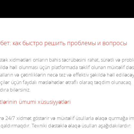
бет: как быстро решить проблемы и вопросы
əstək xidmətləri onların bahis təcrübəsini rahat, sürətli və p
ildə həll olunması üçün platformada təklif olunan müxtəlif də
arın və çətinliklərin necə tez və effektiv şəkildə həll ediləcə
adəçilər üçün faydalı məsləhətlər ətraflı olaraq təqdim olunacaq.
ıra bilərsiniz.
lərinin ümumi xüsusiyyətləri
ərə 24/7 xidmət göstərir və müxtəlif üsullarla əlaqə qurmağa i
aldırmaqdır. Texniki dəstəklə əlaqə üsulları aşağıdakılardır: