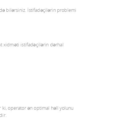
ə bilərsiniz. İstifadəçilərin problemi
t xidməti istifadəçilərin dərhal
r ki, operator ən optimal həll yolunu
dir.