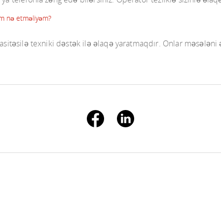
əm nə etməliyəm?
vasitəsilə texniki dəstək ilə əlaqə yaratmaqdır. Onlar məsələni