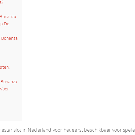
t?
 Bonanza
Op De
y Bonanza
sten:
e Bonanza
 Voor
estar slot in Nederland voor het eerst beschikbaar voor spele