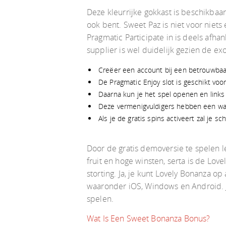
Deze kleurrijke gokkast is beschikbaa
ook bent. Sweet Paz is niet voor niets
Pragmatic Participate in is deels afhan
supplier is wel duidelijk gezien de ex
Creëer een account bij een betrouwbaar
De Pragmatic Enjoy slot is geschikt vo
Daarna kun je het spel openen en links 
Deze vermenigvuldigers hebben een wa
Als je de gratis spins activeert zal je 
Door de gratis demoversie te spelen l
fruit en hoge winsten, serta is de Lov
storting. Ja, je kunt Lovely Bonanza o
waaronder iOS, Windows en Android. 
spelen.
Wat Is Een Sweet Bonanza Bonus?