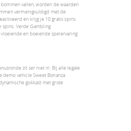
re bommen vallen, worden de waarden
e bommen vermenigvuldigd met de
activeerd en krijg je 10 gratis spins.
rge spins. Verde Gambling
et vloeiende en boeiende spelervaring
sronde zit ser niet in. Bij alle legale
 de demo vehicle Sweet Bonanza
 dynamische gokkast met grote