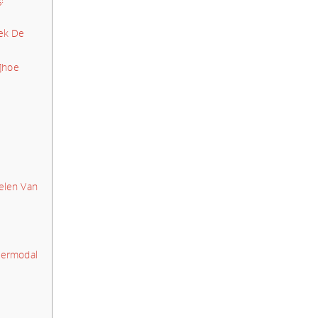
ek De
e]hoe
elen Van
Bermodal