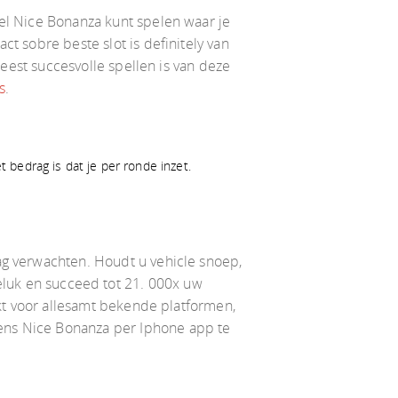
eel Nice Bonanza kunt spelen waar je
t sobre beste slot is definitely van
meest succesvolle spellen is van deze
s
.
 bedrag is dat je per ronde inzet.
ag verwachten. Houdt u vehicle snoep,
luk en succeed tot 21. 000x uw
ikt voor allesamt bekende platformen,
ens Nice Bonanza per Iphone app te