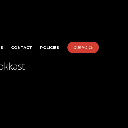
OUR VOICE
RS
CONTACT
POLICIES
okkast