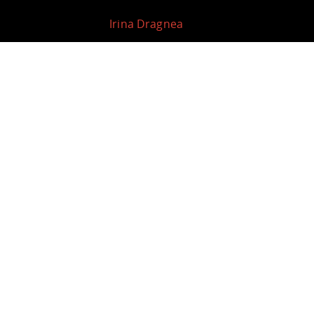
Irina Dragnea