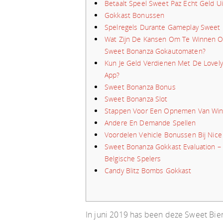
Betaalt Speel Sweet Paz Echt Geld Ui
Gokkast Bonussen
Spelregels Durante Gameplay Sweet
Wat Zijn De Kansen Om Te Winnen 
Sweet Bonanza Gokautomaten?
Kun Je Geld Verdienen Met De Lovel
App?
Sweet Bonanza Bonus
Sweet Bonanza Slot
Stappen Voor Een Opnemen Van Win
Andere En Demande Spellen
Voordelen Vehicle Bonussen Bij Nic
Sweet Bonanza Gokkast Evaluation –
Belgische Spelers
Candy Blitz Bombs Gokkast
In juni 2019 has been deze Sweet Bien