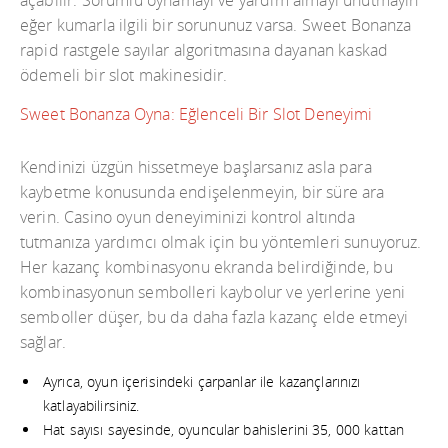
açabilir. Sorumlu oynamayı ve yardım almayı unutmayın
eğer kumarla ilgili bir sorununuz varsa. Sweet Bonanza
rapid rastgele sayılar algoritmasına dayanan kaskad
ödemeli bir slot makinesidir.
Sweet Bonanza Oyna: Eğlenceli Bir Slot Deneyimi
Kendinizi üzgün hissetmeye başlarsanız asla para
kaybetme konusunda endişelenmeyin, bir süre ara
verin. Casino oyun deneyiminizi kontrol altında
tutmanıza yardımcı olmak için bu yöntemleri sunuyoruz.
Her kazanç kombinasyonu ekranda belirdiğinde, bu
kombinasyonun sembolleri kaybolur ve yerlerine yeni
semboller düşer, bu da daha fazla kazanç elde etmeyi
sağlar.
Ayrıca, oyun içerisindeki çarpanlar ile kazançlarınızı
katlayabilirsiniz.
Hat sayısı sayesinde, oyuncular bahislerini 35, 000 kattan