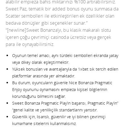
alabilir empieza bahis miktarınızı %100 artırabilirsiniz.
Sweet Paz, tematik bir added bonus oyunu sunmasa da
Scatter sembolleri ile etkinleştirilen ek özellikler olan
bedava dönüşler gibi seçenekler sunar.”
“[newline]Sweet Bonanza’yı, bu klasik makaralı slotu
içeren çoğu çevrimiçi casinoda ücretsiz veya gerçek
para ile oynayabilirsiniz.
Oyunun temel amacı, aynı türdeki sembolleri ekranda yatay
veya dikey olarak eşleştirmektir.
Yüksek bonusları ve avantajlarıyla da 1xbet sık tercih edilen
platformlar arasında yer almaktadır.
Bu durum, oyuncuların güvenle Nice Bonanza Pragmatic
Enjoy oyununu oynamasını empieza kişisel bilgilerinin
korunduğunu bilmesini sağlar.
Sweet Bonanza Pragmatic Play’in başarısı, Pragmatic Play’in”
“genel kalite ve yenilikçilik standartlarını yansıtır.
Güvenlik için, lisanslı, güvenilir ve iyi bilinen çevrimiçi
kumarhane sitelerini kullanmalısınız.