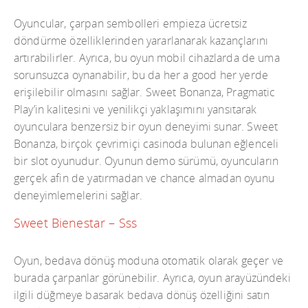
Oyuncular, çarpan sembolleri empieza ücretsiz
döndürme özelliklerinden yararlanarak kazançlarını
artırabilirler. Ayrıca, bu oyun mobil cihazlarda de uma
sorunsuzca oynanabilir, bu da her a good her yerde
erişilebilir olmasını sağlar. Sweet Bonanza, Pragmatic
Play’in kalitesini ve yenilikçi yaklaşımını yansıtarak
oyunculara benzersiz bir oyun deneyimi sunar. Sweet
Bonanza, birçok çevrimiçi casinoda bulunan eğlenceli
bir slot oyunudur. Oyunun demo sürümü, oyuncuların
gerçek afin de yatırmadan ve chance almadan oyunu
deneyimlemelerini sağlar.
Sweet Bienestar – Sss
Oyun, bedava dönüş moduna otomatik olarak geçer ve
burada çarpanlar görünebilir. Ayrıca, oyun arayüzündeki
ilgili düğmeye basarak bedava dönüş özelliğini satın