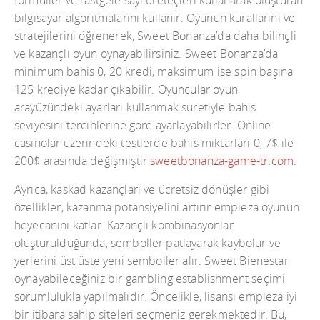
formüller ve rastgele sayı üreteçleri kullanarak oluşturan
bilgisayar algoritmalarını kullanır. Oyunun kurallarını ve
stratejilerini öğrenerek, Sweet Bonanza’da daha bilinçli
ve kazançlı oyun oynayabilirsiniz. Sweet Bonanza’da
minimum bahis 0, 20 kredi, maksimum ise spin başına
125 krediye kadar çıkabilir. Oyuncular oyun
arayüzündeki ayarları kullanmak suretiyle bahis
seviyesini tercihlerine göre ayarlayabilirler. Online
casinolar üzerindeki testlerde bahis miktarları 0, 7$ ile
200$ arasında değişmiştir
sweetbonanza-game-tr.com
.
Ayrıca, kaskad kazançları ve ücretsiz dönüşler gibi
özellikler, kazanma potansiyelini artırır empieza oyunun
heyecanını katlar. Kazançlı kombinasyonlar
oluşturulduğunda, semboller patlayarak kaybolur ve
yerlerini üst üste yeni semboller alır. Sweet Bienestar
oynayabileceğiniz bir gambling establishment seçimi
sorumlulukla yapılmalıdır. Öncelikle, lisansı empieza iyi
bir itibara sahip siteleri seçmeniz gerekmektedir. Bu,