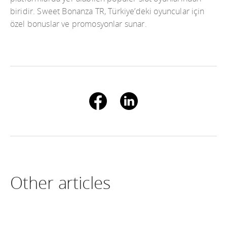
biridir. Sweet Bonanza TR, Türkiye’deki oyuncular için
özel bonuslar ve promosyonlar sunar.
Other articles