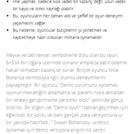
Hile yapmak, sadece kısa vadeli bir kazanç değil, uzun vadeli
bir kayıp ve stres kaynağı olabilir.
Bu, oyuncuların her zaman adil ve şeffaf bir oyun deneyimi
yaşamasını sağlar.
Bu nedenle, oyuncular bütçelerini iyi yönetmeli ve
kaybetmeye hazır oldukları miktarla oynamalıdır.
Meyve ve tatlı temalı sembollerle dolu olan bu oyun,
6×5’lik bir ızgara üzerinde oynanır empieza sabit ödeme
hatları olmadan kazançlar sunar. Birçok oyuncu Nice
Bonanza demosuyla ilgili olumlu deneyimlerini
paylaşmıştır. Bir oyuncu, “Demo sürümünü oynamak,
oyunun mekaniğini anlamama ve paramı riske atmadan
bir strateji geliştirmeme yardımcı oldu” şeklinde görüş
bildirdi. Bir diğeri ise “Demo oyun” “zaman geçirmek için
eğlenceli bir yoldu ve beni gerçek para versiyonuna iyi
bir şekilde hazırladı. ” Sweet Bonanza’yı ücretsiz
oynamak için demo versiyona erişiminiz vardır.