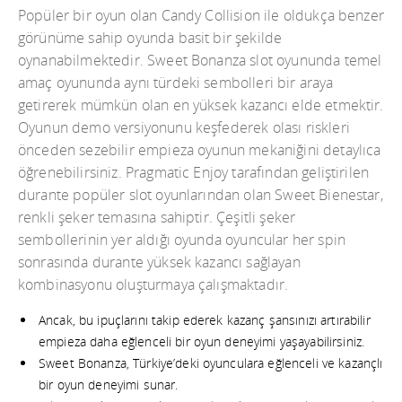
Popüler bir oyun olan Candy Collision ile oldukça benzer
görünüme sahip oyunda basit bir şekilde
oynanabilmektedir. Sweet Bonanza slot oyununda temel
amaç oyununda aynı türdeki sembolleri bir araya
getirerek mümkün olan en yüksek kazancı elde etmektir.
Oyunun demo versiyonunu keşfederek olası riskleri
önceden sezebilir empieza oyunun mekaniğini detaylıca
öğrenebilirsiniz. Pragmatic Enjoy tarafından geliştirilen
durante popüler slot oyunlarından olan Sweet Bienestar,
renkli şeker temasına sahiptir. Çeşitli şeker
sembollerinin yer aldığı oyunda oyuncular her spin
sonrasında durante yüksek kazancı sağlayan
kombinasyonu oluşturmaya çalışmaktadır.
Ancak, bu ipuçlarını takip ederek kazanç şansınızı artırabilir
empieza daha eğlenceli bir oyun deneyimi yaşayabilirsiniz.
Sweet Bonanza, Türkiye’deki oyunculara eğlenceli ve kazançlı
bir oyun deneyimi sunar.