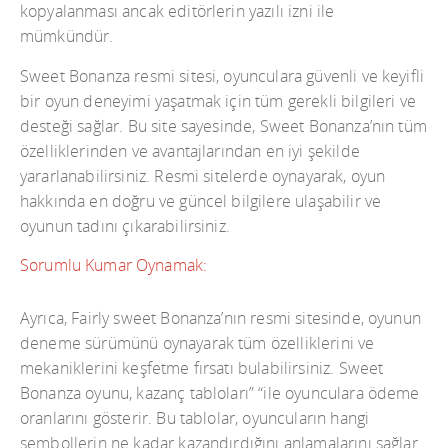
kopyalanması ancak editörlerin yazılı izni ile
mümkündür.
Sweet Bonanza resmi sitesi, oyunculara güvenli ve keyifli
bir oyun deneyimi yaşatmak için tüm gerekli bilgileri ve
desteği sağlar. Bu site sayesinde, Sweet Bonanza’nın tüm
özelliklerinden ve avantajlarından en iyi şekilde
yararlanabilirsiniz. Resmi sitelerde oynayarak, oyun
hakkında en doğru ve güncel bilgilere ulaşabilir ve
oyunun tadını çıkarabilirsiniz.
Sorumlu Kumar Oynamak:
Ayrıca, Fairly sweet Bonanza’nın resmi sitesinde, oyunun
deneme sürümünü oynayarak tüm özelliklerini ve
mekaniklerini keşfetme fırsatı bulabilirsiniz. Sweet
Bonanza oyunu, kazanç tabloları” “ile oyunculara ödeme
oranlarını gösterir. Bu tablolar, oyuncuların hangi
sembollerin ne kadar kazandırdığını anlamalarını sağlar.